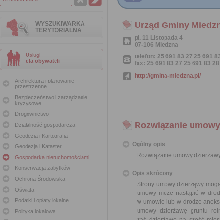
WYSZUKIWARKA
Urząd Gminy Miedz
TERYTORIALNA
pl. 11 Listopada 4
07-106 Miedzna
Usługi
telefon: 25 691 83 27 25 691 8
dla obywateli
fax: 25 691 83 27 25 691 83 28
http://gmina-miedzna.pl/
Architektura i planowanie
przestrzenne
Bezpieczeństwo i zarządzanie
kryzysowe
Drogownictwo
Rozwiązanie umowy 
Działalność gospodarcza
Geodezja i Kartografia
Ogólny opis
Geodezja i Kataster
Rozwiązanie umowy dzierżawy
Gospodarka nieruchomościami
Konserwacja zabytków
Opis skrócony
Ochrona Środowiska
Strony umowy dzierżąwy mogą 
Oświata
umowy może nastąpić w drodz
Podatki i opłaty lokalne
w umowie lub w drodze aneks
umowy dzierżawę gruntu rol
Polityka lokalowa
zaś dzierżawę na sześć mies