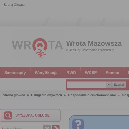
Strona Główna
Wrota Mazowsza
e-uslugi.wrotamazowsza.pl
Samorządy
Weryfikacja
RWD
WKSP
Pomoc
Strona główna
Usługi dla obywateli
Gospodarka nieruchomościami
Gosp
WYSZUKAJ
USŁUGĘ