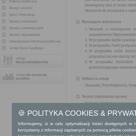
Polityka społeczna
obowiązany jest, w braku odmi
Skargi i wnioski
stosownie do przepisów o wyk
Sport i Rekreacja
Sprawy komunalne
Wymagane dokumenty
Sprawy komunikacyjne
Wniosek o rozwiązanie u
uzasadnienie/ Wypowiedzen
Sprawy obywatelskie
W przypadku spółki cywilne
Udostępnianie informacji publicznej
W przypadku Partii polityczn
Urząd Stanu Cywilnego
W przypadku osób fizyczn
gospodarczej nie starszy niż
Usługi
W przypadku Kościołów 
dla przedsiębiorców
potwierdzającego osobowoś
Usługi
dla instytucji,
urzędów
Odbiorca usługi
Obywatel, Przedsiębiorca, Insty
Termin załatwienia sprawy
Sprawa załatwiana jest niezwł
terminu nie wlicza się term
🍪 POLITYKA COOKIES & PRYWA
zawieszenia postępowania 
od organu).
Informujemy, iż w celu optymalizacji treści dostępnych w
W przypadku spraw szczególni
korzystamy z informacji zapisanych za pomocą plików cookie