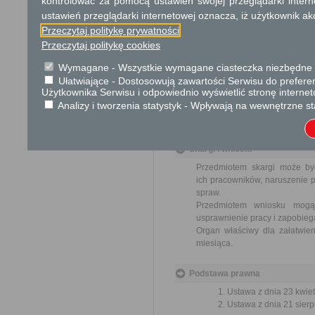
kontrolować za pomocą ustawień swojej przeglądarki inter
Informacja
ustawień przeglądarki internetowej oznacza, iż użytkownik ak
Dodatkowe informac
Przeczytaj politykę prywatności
Przeczytaj politykę cookies
Opłata
Wymagane - Wszystkie wymagane ciasteczka niezbędne do
Wniosek jest wolny od opłat.
Ułatwiające - Dostosowują zawartości Serwisu do preferen
Użytkownika Serwisu i odpowiednio wyświetlić stronę interne
Tryb odwoławczy
Analizy i tworzenia statystyk - Wpływają na wewnętrzne st
Brak
Skargi i wnioski
Przedmiotem skargi może by
ich pracowników, naruszenie p
spraw.
Przedmiotem wniosku mogą 
usprawnienie pracy i zapobieg
Organ właściwy dla załatwien
miesiąca.
Podstawa prawna
Ustawa z dnia 23 kwiet
Ustawa z dnia 21 sierp