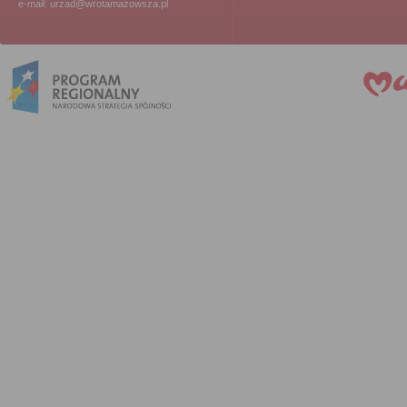
e-mail: urzad@wrotamazowsza.pl