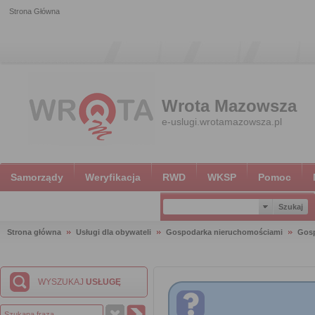
Strona Główna
Wrota Mazowsza
e-uslugi.wrotamazowsza.pl
Samorządy
Weryfikacja
RWD
WKSP
Pomoc
Strona główna
Usługi dla obywateli
Gospodarka nieruchomościami
Gosp
WYSZUKAJ
USŁUGĘ