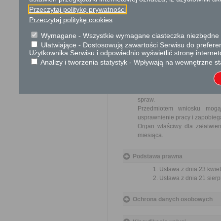
Opłata
Przeczytaj politykę prywatności
Wniosek jest wolny od opłat.
Przeczytaj politykę cookies
Wymagane - Wszystkie wymagane ciasteczka niezbędne do
Tryb odwoławczy
Ułatwiające - Dostosowują zawartości Serwisu do preferen
Brak
Użytkownika Serwisu i odpowiednio wyświetlić stronę interne
Analizy i tworzenia statystyk - Wpływają na wewnętrzne st
Skargi i wnioski
Przedmiotem skargi może by
ich pracowników, naruszenie p
spraw.
Przedmiotem wniosku mogą 
usprawnienie pracy i zapobieg
Organ właściwy dla załatwien
miesiąca.
Podstawa prawna
Ustawa z dnia 23 kwiet
Ustawa z dnia 21 sierp
Ochrona danych osobowych