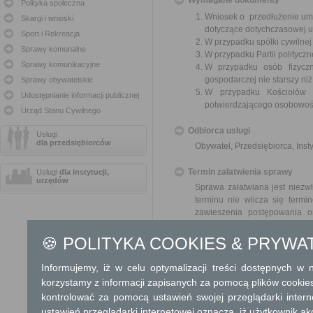
Wymagane dokumenty
Polityka społeczna
Wniosek o przedłużenie umo
Skargi i wnioski
dotyczące dotychczasowej 
Sport i Rekreacja
W przypadku spółki cywilne
Sprawy komunalne
W przypadku Partii polityczn
Sprawy komunikacyjne
W przypadku osób fizyczn
gospodarczej nie starszy niż
Sprawy obywatelskie
W przypadku Kościołów 
Udostępnianie informacji publicznej
potwierdzającego osobowoś
Urząd Stanu Cywilnego
Odbiorca usługi
Usługi
dla przedsiębiorców
Obywatel, Przedsiębiorca, Insty
Termin załatwienia sprawy
Usługi
dla instytucji,
urzędów
Sprawa załatwiana jest niezwł
terminu nie wlicza się term
zawieszenia postępowania 
od organu).
W przypadku spraw szczególni
🍪 POLITYKA COOKIES & PRYWA
Informacja
Informujemy, iż w celu optymalizacji treści dostępnych w
korzystamy z informacji zapisanych za pomocą plików cookie
Dodatkowe informac
kontrolować za pomocą ustawień swojej przeglądarki inter
ustawień przeglądarki internetowej oznacza, iż użytkownik ak