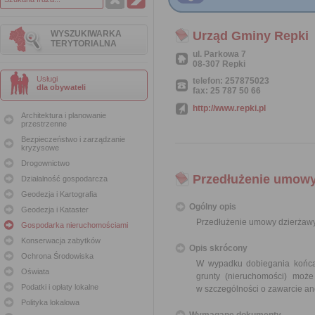
WYSZUKIWARKA
Urząd Gminy Repki
TERYTORIALNA
ul. Parkowa 7
08-307 Repki
Usługi
telefon: 257875023
dla obywateli
fax: 25 787 50 66
http://www.repki.pl
Architektura i planowanie
przestrzenne
Bezpieczeństwo i zarządzanie
kryzysowe
Drogownictwo
Przedłużenie umowy
Działalność gospodarcza
Geodezja i Kartografia
Ogólny opis
Geodezja i Kataster
Przedłużenie umowy dzierżawy
Gospodarka nieruchomościami
Konserwacja zabytków
Opis skrócony
Ochrona Środowiska
W wypadku dobiegania końca 
Oświata
grunty (nieruchomości) moż
Podatki i opłaty lokalne
w szczególności o zawarcie an
Polityka lokalowa