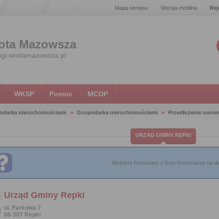
Mapa serwisu
Wersja mobilna
Rej
ota Mazowsza
ugi.wrotamazowsza.pl
WKSP
Pomoc
MCOP
odarka nieruchomościami
Gospodarka nieruchomościami
Przedłużenie umow
URZĄD GMINY REPKI
Wybierz formularz z listy formularzy na do
Urząd Gminy Repki
ul. Parkowa 7
08-307 Repki