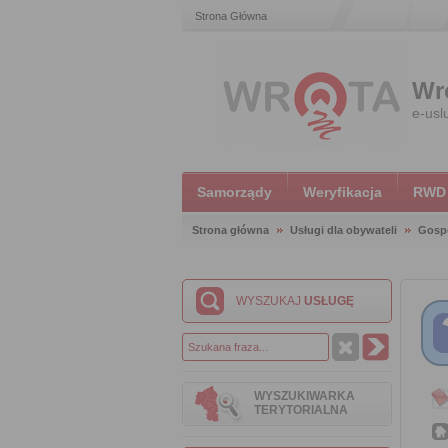
Strona Główna
Wr
e-usl
Samorządy
Weryfikacja
RWD
Strona główna
Usługi dla obywateli
Gosp
WYSZUKAJ
USŁUGĘ
WYSZUKIWARKA
TERYTORIALNA