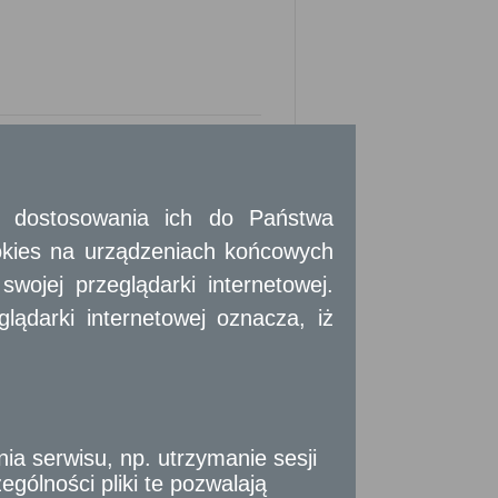
 i dostosowania ich do Państwa
okies na urządzeniach końcowych
ojej przeglądarki internetowej.
minu jej obowiązywania wydzierżawiający
ądarki internetowej oznacza, iż
 o dzierżawę na dalszy czas oznaczony,
zedłużeniu na dalszy czas oznaczony
ości, której dotyczy oraz wskazywać dane
 serwisu, np. utrzymanie sesji
u z księgi ewidencji partii politycznych.
gólności pliki te pozwalają
twierdzający prowadzenie działalności