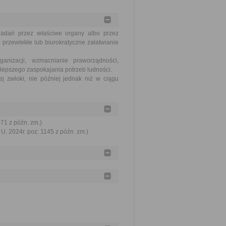
zadań przez właściwe organy albo przez
 przewlekłe lub biurokratyczne załatwianie
nizacji, wzmacnianie praworządności,
lepszego zaspokajania potrzeb ludności.
j zwłoki, nie później jednak niż w ciągu
071 z późn. zm.)
U. 2024r. poz. 1145 z późn. zm.)