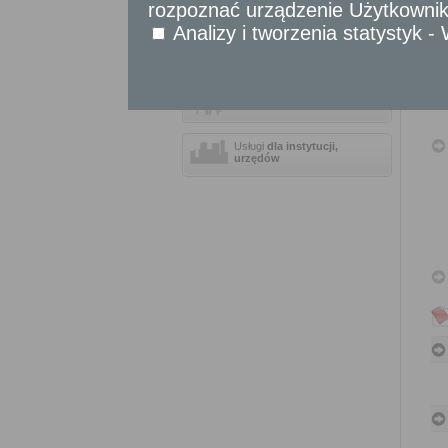
rozpoznać urządzenie Użytkownika
Sprawy obywatelskie
Analizy i tworzenia statystyk 
Udostępnianie informacji publicznej
Urząd Stanu Cywilnego
Usługi
dla przedsiębiorców
Usługi
dla instytucji,
urzędów