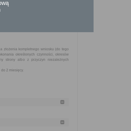
tową
n
eży dołączyć - kserokopię dokumentu
nia złożenia kompletnego wniosku (do tego
okonania określonych czynności, okresów
y strony albo z przyczyn niezależnych
do 2 miesięcy.