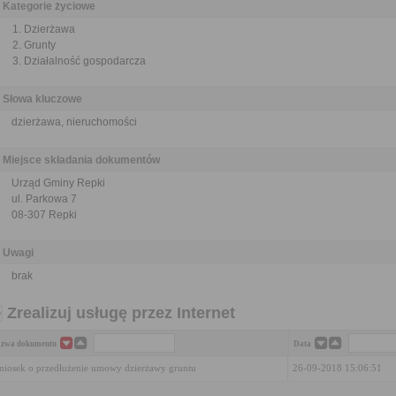
Kategorie życiowe
Dzierżawa
Grunty
Działalność gospodarcza
Słowa kluczowe
dzierżawa, nieruchomości
Miejsce składania dokumentów
Urząd Gminy Repki
ul. Parkowa 7
08-307 Repki
Uwagi
brak
Zrealizuj usługę przez Internet
zwa dokumentu
Data
iosek o przedłużenie umowy dzierżawy gruntu
26-09-2018 15:06:51