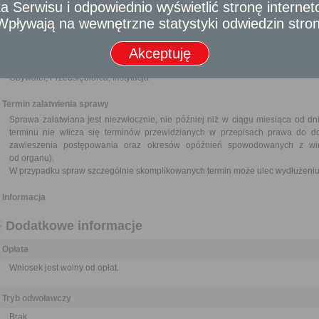
 Serwisu i odpowiednio wyświetlić stronę interne
gospodarczej nie starszy niż 3 miesiące.
- Wpływają na wewnętrzne statystyki odwiedzin stro
W przypadku Kościołów i związków wyznaniowych do wniosku nal
potwierdzającego osobowość prawną.
Akceptuję
Odbiorca usługi
Obywatel, Przedsiębiorca, Instytucja
Termin załatwienia sprawy
Sprawa załatwiana jest niezwłocznie, nie później niż w ciągu miesiąca od d
terminu nie wlicza się terminów przewidzianych w przepisach prawa do d
zawieszenia postępowania oraz okresów opóźnień spowodowanych z win
od organu).
W przypadku spraw szczególnie skomplikowanych termin może ulec wydłużeniu 
Informacja
Dodatkowe informacje
Opłata
Wniosek jest wolny od opłat.
Tryb odwoławczy
Brak