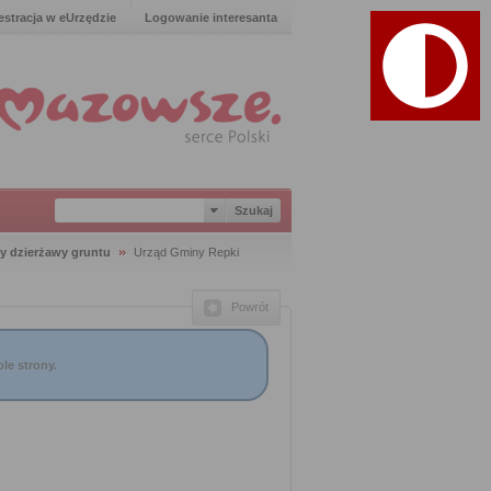
estracja w eUrzędzie
Logowanie interesanta
y dzierżawy gruntu
Urząd Gminy Repki
Powrót
le strony.