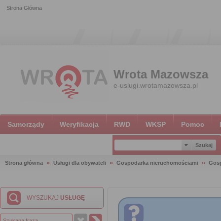
Strona Główna
Wrota Mazowsza
e-uslugi.wrotamazowsza.pl
Samorządy
Weryfikacja
RWD
WKSP
Pomoc
Strona główna
Usługi dla obywateli
Gospodarka nieruchomościami
Gosp
WYSZUKAJ
USŁUGĘ