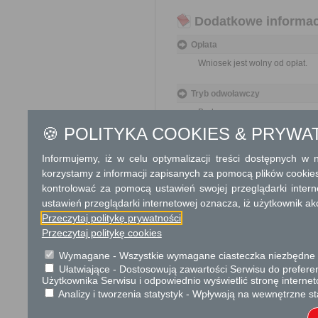
Dodatkowe informac
Opłata
Wniosek jest wolny od opłat.
Tryb odwoławczy
Brak
🍪 POLITYKA COOKIES & PRYWA
Skargi i wnioski
Informujemy, iż w celu optymalizacji treści dostępnych w
Przedmiotem skargi może by
korzystamy z informacji zapisanych za pomocą plików cookie
ich pracowników, naruszenie p
spraw.
kontrolować za pomocą ustawień swojej przeglądarki inter
Przedmiotem wniosku mogą 
ustawień przeglądarki internetowej oznacza, iż użytkownik ak
usprawnienie pracy i zapobieg
Przeczytaj politykę prywatności
Organ właściwy dla załatwien
Przeczytaj politykę cookies
miesiąca.
Wymagane - Wszystkie wymagane ciasteczka niezbędne do
Podstawa prawna
Ułatwiające - Dostosowują zawartości Serwisu do preferen
Użytkownika Serwisu i odpowiednio wyświetlić stronę interne
Ustawa z dnia 23 kwiet
Analizy i tworzenia statystyk - Wpływają na wewnętrzne st
Ustawa z dnia 21 sierp