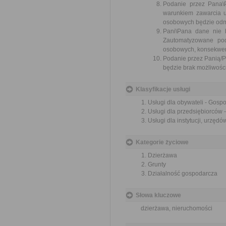
Podanie przez Pana
warunkiem zawarcia 
osobowych będzie odmo
Pani\Pana dane nie 
Zautomatyzowane po
osobowych, konsekwenc
Podanie przez Panią/
będzie brak możliwości 
Klasyfikacje usługi
Usługi dla obywateli - Gos
Usługi dla przedsiębiorców
Usługi dla instytucji, urzę
Kategorie życiowe
Dzierżawa
Grunty
Działalność gospodarcza
Słowa kluczowe
dzierżawa, nieruchomości