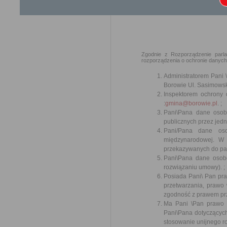
Ochrona danych osobowych
Zgodnie z Rozporządzenie parla
rozporządzenia o ochronie danych 
Administratorem Pani 
Borowie Ul. Sasimowsk
Inspektorem ochrony 
:
gmina@borowie.pl
. ;
Pani\Pana dane osob
publicznych przez jedn
Pani/Pana dane oso
międzynarodowej. W
przekazywanych do pań
Pani\Pana dane osobo
rozwiązaniu umowy). ;
Posiada Pani\ Pan pra
przetwarzania, prawo
zgodność z prawem prz
Ma Pani \Pan prawo 
Pani\Pana dotyczących
stosowanie unijnego r