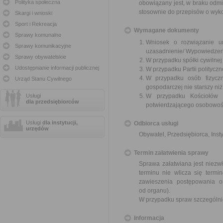
Polityka społeczna
obowiązany jest, w braku odmi
stosownie do przepisów o wyk
Skargi i wnioski
Sport i Rekreacja
Wymagane dokumenty
Sprawy komunalne
Wniosek o rozwiązanie u
Sprawy komunikacyjne
uzasadnienie/ Wypowiedzen
Sprawy obywatelskie
W przypadku spółki cywilne
Udostępnianie informacji publicznej
W przypadku Partii polityczn
W przypadku osób fizyczn
Urząd Stanu Cywilnego
gospodarczej nie starszy niż
Usługi
W przypadku Kościołów 
dla przedsiębiorców
potwierdzającego osobowoś
Usługi
dla instytucji,
Odbiorca usługi
urzędów
Obywatel, Przedsiębiorca, Insty
Termin załatwienia sprawy
Sprawa załatwiana jest niezwł
terminu nie wlicza się term
zawieszenia postępowania 
od organu).
W przypadku spraw szczególni
Informacja