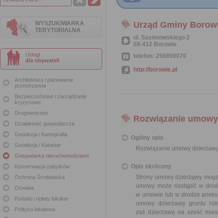
WYSZUKIWARKA
Urząd Gminy Borow
TERYTORIALNA
ul. Sasimowskiego 2
08-412 Borowie
Usługi
telefon: 256859070
dla obywateli
http://borowie.pl
Architektura i planowanie
przestrzenne
Bezpieczeństwo i zarządzanie
kryzysowe
Drogownictwo
Rozwiązanie umowy 
Działalność gospodarcza
Geodezja i Kartografia
Ogólny opis
Geodezja i Kataster
Rozwiązanie umowy dzierżawy
Gospodarka nieruchomościami
Opis skrócony
Konserwacja zabytków
Strony umowy dzierżąwy mogą 
Ochrona Środowiska
umowy może nastąpić w drodz
Oświata
w umowie lub w drodze aneks
Podatki i opłaty lokalne
umowy dzierżawę gruntu rol
Polityka lokalowa
zaś dzierżawę na sześć mies