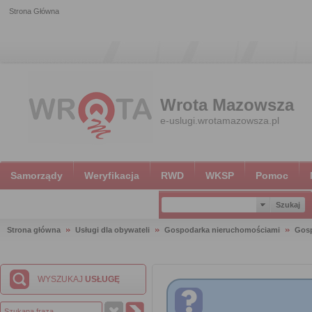
Strona Główna
Wrota Mazowsza
e-uslugi.wrotamazowsza.pl
Samorządy
Weryfikacja
RWD
WKSP
Pomoc
Strona główna
Usługi dla obywateli
Gospodarka nieruchomościami
Gosp
WYSZUKAJ
USŁUGĘ