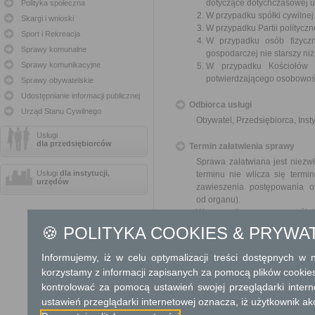
dotyczące dotychczasowej 
Polityka społeczna
W przypadku spółki cywilne
Skargi i wnioski
W przypadku Partii polityczn
Sport i Rekreacja
W przypadku osób fizyczn
Sprawy komunalne
gospodarczej nie starszy niż
Sprawy komunikacyjne
W przypadku Kościołów 
potwierdzającego osobowoś
Sprawy obywatelskie
Udostępnianie informacji publicznej
Odbiorca usługi
Urząd Stanu Cywilnego
Obywatel, Przedsiębiorca, Insty
Usługi
dla przedsiębiorców
Termin załatwienia sprawy
Sprawa załatwiana jest niezwł
Usługi
dla instytucji,
terminu nie wlicza się term
urzędów
zawieszenia postępowania 
od organu).
W przypadku spraw szczególni
🍪 POLITYKA COOKIES & PRYWA
Informacja
Informujemy, iż w celu optymalizacji treści dostępnych w
Dodatkowe informac
korzystamy z informacji zapisanych za pomocą plików cookie
kontrolować za pomocą ustawień swojej przeglądarki inter
Opłata
ustawień przeglądarki internetowej oznacza, iż użytkownik ak
Wniosek jest wolny od opłat.