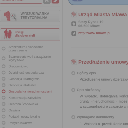
WYSZUKIWARKA
Urząd Miasta Mława
TERYTORIALNA
Stary Rynek 19
06-500 Mława
Usługi
http://www.mlawa.pl
dla obywateli
Architektura i planowanie
przestrzenne
Bezpieczeństwo i zarządzanie
kryzysowe
Przedłużenie umowy
Drogownictwo
Działalność gospodarcza
Ogólny opis
Geodezja i Kartografia
Przedłużenie umowy dzierżawy
Geodezja i Kataster
Opis skrócony
Gospodarka nieruchomościami
W wypadku dobiegania końca 
Konserwacja zabytków
grunty (nieruchomości) moż
Ochrona Środowiska
w szczególności o zawarcie an
Oświata
Podatki i opłaty lokalne
Wymagane dokumenty
Polityka lokalowa
Wniosek o przedłużenie umo