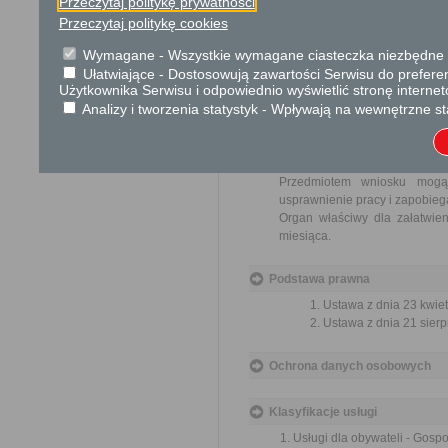
Przeczytaj politykę prywatności
Przeczytaj politykę cookies
Tryb odwoławczy
Wymagane - Wszystkie wymagane ciasteczka niezbędne do
Brak
Ułatwiające - Dostosowują zawartości Serwisu do preferen
Użytkownika Serwisu i odpowiednio wyświetlić stronę interne
Skargi i wnioski
Analizy i tworzenia statystyk - Wpływają na wewnętrzne st
Przedmiotem skargi może by
ich pracowników, naruszenie p
spraw.
Przedmiotem wniosku mogą 
usprawnienie pracy i zapobieg
Organ właściwy dla załatwien
miesiąca.
Podstawa prawna
Ustawa z dnia 23 kwiet
Ustawa z dnia 21 sierp
Ochrona danych osobowych
Klasyfikacje usługi
Usługi dla obywateli - Gos