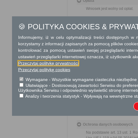
Opłata
Wniosek jest wolny od opłat.
Tryb odwoławczy
🍪 POLITYKA COOKIES & PRYWA
Brak
Informujemy, iż w celu optymalizacji treści dostępnych w
Skargi i wnioski
korzystamy z informacji zapisanych za pomocą plików cookie
kontrolować za pomocą ustawień swojej przeglądarki inter
Przedmiotem skargi może by
ustawień przeglądarki internetowej oznacza, iż użytkownik ak
ich pracowników, naruszenie p
spraw.
Przeczytaj politykę prywatności
Przedmiotem wniosku mogą 
Przeczytaj politykę cookies
usprawnienie pracy i zapobieg
Organ właściwy dla załatwien
Wymagane - Wszystkie wymagane ciasteczka niezbędne do
miesiąca.
Ułatwiające - Dostosowują zawartości Serwisu do preferen
Użytkownika Serwisu i odpowiednio wyświetlić stronę interne
Analizy i tworzenia statystyk - Wpływają na wewnętrzne st
Podstawa prawna
Ustawa z dnia 23 kwiet
Ustawa z dnia 21 sierp
Ochrona danych osobowych
Na podstawie art. 13 ust. 1 R