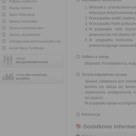
Wymagane dokumenty
Polityka społeczna
Wniosek o przedłużenie umo
Skargi i wnioski
dotyczące dotychczasowej 
Sport i Rekreacja
W przypadku spółki cywilne
Sprawy komunalne
W przypadku Partii polityczn
Sprawy komunikacyjne
W przypadku osób fizyczn
gospodarczej nie starszy niż
Sprawy obywatelskie
W przypadku Kościołów 
Udostępnianie informacji publicznej
potwierdzającego osobowoś
Urząd Stanu Cywilnego
Odbiorca usługi
Usługi
dla przedsiębiorców
Obywatel, Przedsiębiorca, Insty
Termin załatwienia sprawy
Usługi
dla instytucji,
urzędów
Sprawa załatwiana jest niezwł
terminu nie wlicza się term
zawieszenia postępowania 
od organu).
W przypadku spraw szczególni
Informacja
Dodatkowe informac