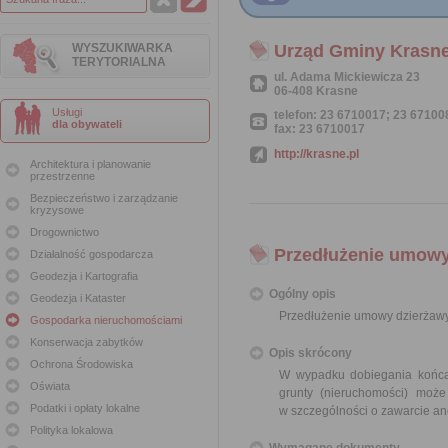
WYSZUKIWARKA
Urząd Gminy Krasn
TERYTORIALNA
ul. Adama Mickiewicza 23
06-408 Krasne
Usługi
telefon: 23 6710017; 23 67100
dla obywateli
fax: 23 6710017
http://krasne.pl
Architektura i planowanie
przestrzenne
Bezpieczeństwo i zarządzanie
kryzysowe
Drogownictwo
Przedłużenie umowy
Działalność gospodarcza
Geodezja i Kartografia
Ogólny opis
Geodezja i Kataster
Przedłużenie umowy dzierżawy
Gospodarka nieruchomościami
Konserwacja zabytków
Opis skrócony
Ochrona Środowiska
W wypadku dobiegania końca 
Oświata
grunty (nieruchomości) moż
Podatki i opłaty lokalne
w szczególności o zawarcie an
Polityka lokalowa