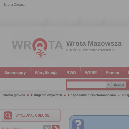
Strona Główna
Wrota Mazowsza
e-uslugi.wrotamazowsza.pl
Samorządy
Weryfikacja
RWD
WKSP
Pomoc
Strona główna
Usługi dla obywateli
Gospodarka nieruchomościami
Gosp
WYSZUKAJ
USŁUGĘ