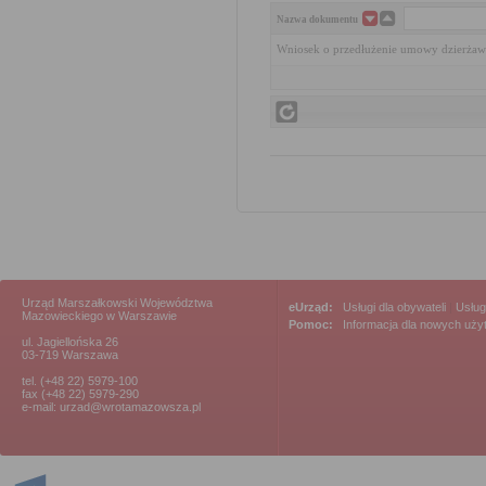
Nazwa dokumentu
Wniosek o przedłużenie umowy dzierżaw
Urząd Marszałkowski Województwa
eUrząd:
Usługi dla obywateli
|
Usług
Mazowieckiego w Warszawie
Pomoc:
Informacja dla nowych uż
ul. Jagiellońska 26
03-719 Warszawa
tel. (+48 22) 5979-100
fax (+48 22) 5979-290
e-mail: urzad@wrotamazowsza.pl