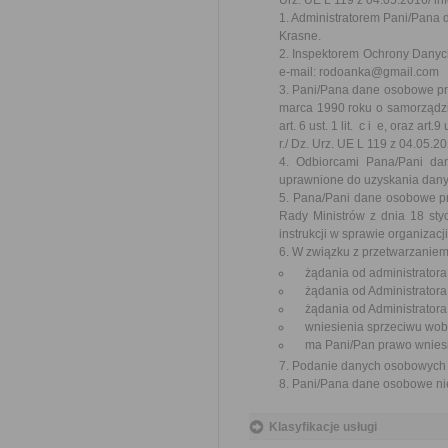
Urz. UE L 119 z 04.05.2016/ inf
1. Administratorem Pani/Pana 
Krasne.
2. Inspektorem Ochrony Danych
e-mail: rodoanka@gmail.com
3. Pani/Pana dane osobowe prz
marca 1990 roku o samorządzie 
art. 6 ust. 1 lit. c i e, oraz a
r./ Dz. Urz. UE L 119 z 04.05.20
4. Odbiorcami Pana/Pani da
uprawnione do uzyskania dan
5. Pana/Pani dane osobowe p
Rady Ministrów z dnia 18 styc
instrukcji w sprawie organizac
6. W związku z przetwarzanie
żądania od administratora
żądania od Administratora
żądania od Administratora 
wniesienia sprzeciwu wobe
ma Pani/Pan prawo wniesie
7. Podanie danych osobowych j
8. Pani/Pana dane osobowe ni
Klasyfikacje usługi