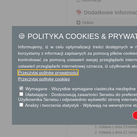
Informacja
Dodatkowe informac
Opłata
Wniosek jest wolny od opłat.
🍪 POLITYKA COOKIES & PRYWA
Tryb odwoławczy
Informujemy, iż w celu optymalizacji treści dostępnych w
Brak
korzystamy z informacji zapisanych za pomocą plików cookie
kontrolować za pomocą ustawień swojej przeglądarki inter
Skargi i wnioski
ustawień przeglądarki internetowej oznacza, iż użytkownik ak
Przeczytaj politykę prywatności
Przedmiotem skargi może by
ich pracowników, naruszenie p
Przeczytaj politykę cookies
spraw.
Wymagane - Wszystkie wymagane ciasteczka niezbędne do
Przedmiotem wniosku mogą 
Ułatwiające - Dostosowują zawartości Serwisu do preferen
usprawnienie pracy i zapobieg
Użytkownika Serwisu i odpowiednio wyświetlić stronę interne
Organ właściwy dla załatwien
Analizy i tworzenia statystyk - Wpływają na wewnętrzne st
miesiąca.
Podstawa prawna
Ustawa z dnia 23 kwiet
Ustawa z dnia 21 sierp