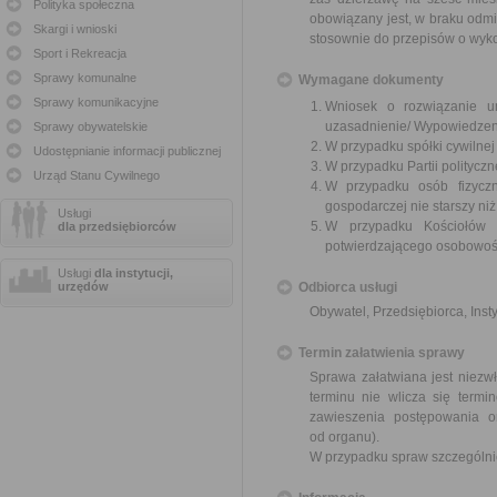
Polityka społeczna
obowiązany jest, w braku odmi
Skargi i wnioski
stosownie do przepisów o wyk
Sport i Rekreacja
Sprawy komunalne
Wymagane dokumenty
Sprawy komunikacyjne
Wniosek o rozwiązanie u
uzasadnienie/ Wypowiedzen
Sprawy obywatelskie
W przypadku spółki cywilne
Udostępnianie informacji publicznej
W przypadku Partii polityczn
Urząd Stanu Cywilnego
W przypadku osób fizyczn
gospodarczej nie starszy niż
Usługi
W przypadku Kościołów 
dla przedsiębiorców
potwierdzającego osobowoś
Usługi
dla instytucji,
urzędów
Odbiorca usługi
Obywatel, Przedsiębiorca, Insty
Termin załatwienia sprawy
Sprawa załatwiana jest niezwł
terminu nie wlicza się term
zawieszenia postępowania 
od organu).
W przypadku spraw szczególni