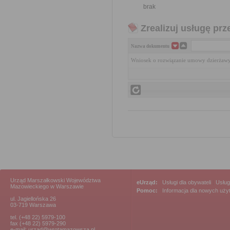
brak
Zrealizuj usługę prz
Nazwa dokumentu
Wniosek o rozwiązanie umowy dzierżawy
Urząd Marszałkowski Województwa
eUrząd:
Usługi dla obywateli
|
Usług
Mazowieckiego w Warszawie
Pomoc:
Informacja dla nowych uż
ul. Jagiellońska 26
03-719 Warszawa
tel. (+48 22) 5979-100
fax (+48 22) 5979-290
e-mail: urzad@wrotamazowsza.pl