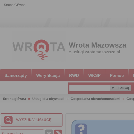
Strona Główna
Wrota Mazowsza
e-uslugi.wrotamazowsza.pl
Samorządy
Weryfikacja
RWD
WKSP
Pomoc
Strona główna
Usługi dla obywateli
Gospodarka nieruchomościami
Gosp
WYSZUKAJ
USŁUGĘ