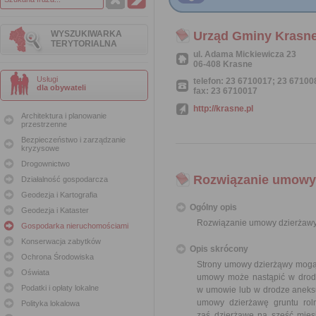
WYSZUKIWARKA
Urząd Gminy Krasn
TERYTORIALNA
ul. Adama Mickiewicza 23
06-408 Krasne
Usługi
telefon: 23 6710017; 23 67100
dla obywateli
fax: 23 6710017
http://krasne.pl
Architektura i planowanie
przestrzenne
Bezpieczeństwo i zarządzanie
kryzysowe
Drogownictwo
Rozwiązanie umowy 
Działalność gospodarcza
Geodezja i Kartografia
Ogólny opis
Geodezja i Kataster
Rozwiązanie umowy dzierżawy
Gospodarka nieruchomościami
Konserwacja zabytków
Opis skrócony
Ochrona Środowiska
Strony umowy dzierżąwy mogą 
Oświata
umowy może nastąpić w drodz
Podatki i opłaty lokalne
w umowie lub w drodze aneks
umowy dzierżawę gruntu rol
Polityka lokalowa
zaś dzierżawę na sześć mies