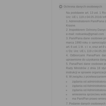
Ochrona danych osobowych
Na podstawie art. 13 ust. 1 R
Urz. UE L 119 z 04.05.2016/ inf
1. Administratorem Pani/Pana 
Krasne.
2. Inspektorem Ochrony Danych
e-mail: rodoanka@gmail.com
3. Pani/Pana dane osobowe prz
marca 1990 roku o samorządzie 
art. 6 ust. 1 lit. c i e, oraz a
r./ Dz. Urz. UE L 119 z 04.05.20
4. Odbiorcami Pana/Pani da
uprawnione do uzyskania dan
5. Pana/Pani dane osobowe p
Rady Ministrów z dnia 18 styc
instrukcji w sprawie organizac
6. W związku z przetwarzanie
żądania od administratora
żądania od Administratora
żądania od Administratora 
wniesienia sprzeciwu wobe
ma Pani/Pan prawo wniesie
7. Podanie danych osobowych j