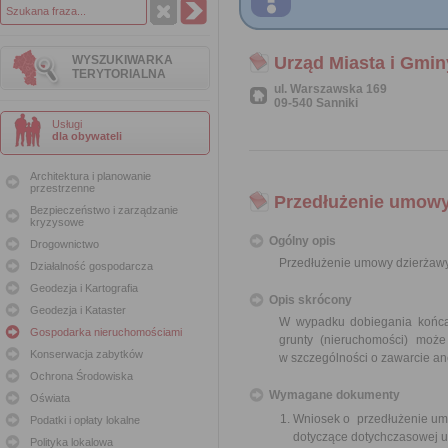
WYSZUKIWARKA
Urząd Miasta i Gmin
TERYTORIALNA
ul. Warszawska 169
09-540 Sanniki
Usługi
dla obywateli
Architektura i planowanie
przestrzenne
Przedłużenie umowy
Bezpieczeństwo i zarządzanie
kryzysowe
Ogólny opis
Drogownictwo
Przedłużenie umowy dzierżawy
Działalność gospodarcza
Geodezja i Kartografia
Opis skrócony
Geodezja i Kataster
W wypadku dobiegania końca 
Gospodarka nieruchomościami
grunty (nieruchomości) moż
Konserwacja zabytków
w szczególności o zawarcie an
Ochrona Środowiska
Wymagane dokumenty
Oświata
Wniosek o przedłużenie umo
Podatki i opłaty lokalne
dotyczące dotychczasowej 
Polityka lokalowa