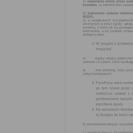
c)
zawierania umów przez oso
kontaktu
, co stanowi nasz uzasad
d)
wykonania zadania realizo
RODO,
e) w wyjątkowych przypadkach
określonym w treści zgody
- art.6
kontaktu, a które nie są wymagan
dobrowolne, a ich podanie oznac
podają te dane.
W związku z przetwar
mogą być:
a) organy władzy publicznej ora
zakresie i w celach, które wynik
b) inne podmioty, które przetw
usług hostingowych.
Pani/Pana dane osobow
po tym czasie przez
zwłaszcza ustawy z 
przetwarzania danych 
wycofania zgody.
Na warunkach określon
a) dostępu do treści s
b) sprostowania danych, na podsta
c) usunięcia danych, na podstawie