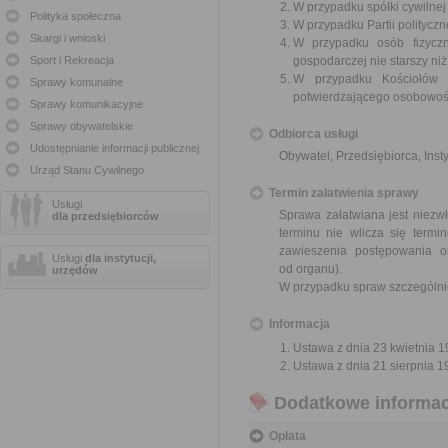
W przypadku spółki cywilne
Polityka społeczna
W przypadku Partii polityczn
Skargi i wnioski
W przypadku osób fizyczn
Sport i Rekreacja
gospodarczej nie starszy niż
W przypadku Kościołów 
Sprawy komunalne
potwierdzającego osobowoś
Sprawy komunikacyjne
Sprawy obywatelskie
Odbiorca usługi
Udostępnianie informacji publicznej
Obywatel, Przedsiębiorca, Insty
Urząd Stanu Cywilnego
Termin załatwienia sprawy
Usługi
Sprawa załatwiana jest niezwł
dla przedsiębiorców
terminu nie wlicza się term
zawieszenia postępowania 
Usługi
dla instytucji,
od organu).
urzędów
W przypadku spraw szczególni
Informacja
Ustawa z dnia 23 kwietnia 19
Ustawa z dnia 21 sierpnia 1
Dodatkowe informac
Opłata