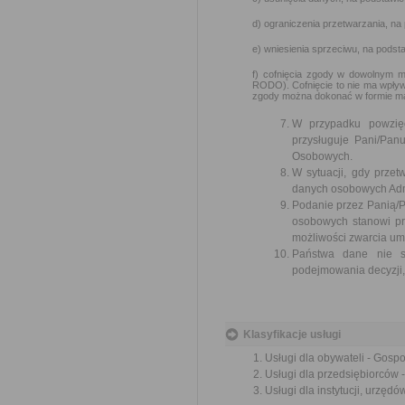
d) ograniczenia przetwarzania, na
e) wniesienia sprzeciwu, na podst
f) cofnięcia zgody w dowolnym m
RODO). Cofnięcie to nie ma wpływ
zgody można dokonać w formie ma
W przypadku powzię
przysługuje Pani/Pa
Osobowych.
W sytuacji, gdy prze
danych osobowych Admi
Podanie przez Panią/P
osobowych stanowi pr
możliwości zwarcia um
Państwa dane nie są
podejmowania decyzji, 
Klasyfikacje usługi
Usługi dla obywateli - Gos
Usługi dla przedsiębiorców
Usługi dla instytucji, urzę