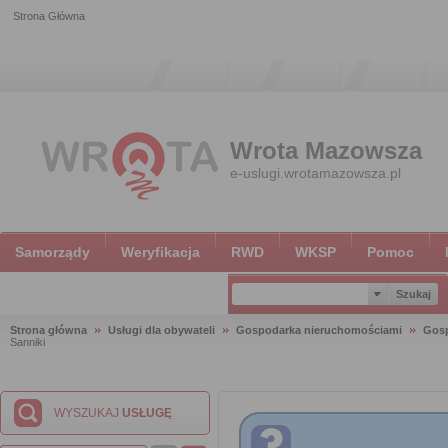
Strona Główna
Wrota Mazowsza
e-uslugi.wrotamazowsza.pl
Samorządy
Weryfikacja
RWD
WKSP
Pomoc
Strona główna
Usługi dla obywateli
Gospodarka nieruchomościami
Gosp
Sanniki
WYSZUKAJ
USŁUGĘ