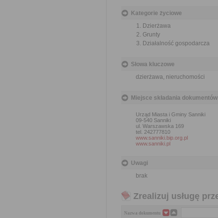
Kategorie życiowe
Dzierżawa
Grunty
Działalność gospodarcza
Słowa kluczowe
dzierżawa, nieruchomości
Miejsce składania dokumentów
Urząd Miasta i Gminy Sanniki
09-540 Sanniki
ul. Warszawska 169
tel. 242777810
www.sanniki.bip.org.pl
www.sanniki.pl
Uwagi
brak
Zrealizuj usługę prz
Nazwa dokumentu