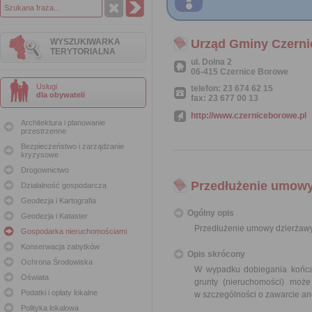
WYSZUKIWARKA
Urząd Gminy Czern
TERYTORIALNA
ul. Dolna 2
06-415 Czernice Borowe
Usługi
telefon: 23 674 62 15
dla obywateli
fax: 23 677 00 13
http://www.czerniceborowe.pl
Architektura i planowanie
przestrzenne
Bezpieczeństwo i zarządzanie
kryzysowe
Drogownictwo
Przedłużenie umowy
Działalność gospodarcza
Geodezja i Kartografia
Ogólny opis
Geodezja i Kataster
Przedłużenie umowy dzierżawy
Gospodarka nieruchomościami
Konserwacja zabytków
Opis skrócony
Ochrona Środowiska
W wypadku dobiegania końca 
Oświata
grunty (nieruchomości) moż
Podatki i opłaty lokalne
w szczególności o zawarcie an
Polityka lokalowa