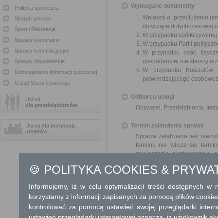
Wymagane dokumenty
Polityka społeczna
Wniosek o przedłużenie umo
Skargi i wnioski
dotyczące dotychczasowej 
Sport i Rekreacja
W przypadku spółki cywilne
Sprawy komunalne
W przypadku Partii polityczn
Sprawy komunikacyjne
W przypadku osób fizyczn
gospodarczej nie starszy niż
Sprawy obywatelskie
W przypadku Kościołów 
Udostępnianie informacji publicznej
potwierdzającego osobowoś
Urząd Stanu Cywilnego
Odbiorca usługi
Usługi
dla przedsiębiorców
Obywatel, Przedsiębiorca, Insty
Termin załatwienia sprawy
Usługi
dla instytucji,
urzędów
Sprawa załatwiana jest niezwł
terminu nie wlicza się term
zawieszenia postępowania 
od organu).
🍪 POLITYKA COOKIES & PRYWA
W przypadku spraw szczególni
Informujemy, iż w celu optymalizacji treści dostępnych w
Informacja
korzystamy z informacji zapisanych za pomocą plików cookie
kontrolować za pomocą ustawień swojej przeglądarki inter
Dodatkowe informac
ustawień przeglądarki internetowej oznacza, iż użytkownik ak