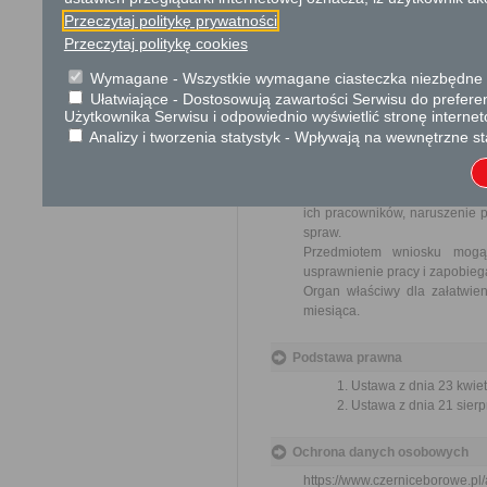
Opłata
Przeczytaj politykę prywatności
Przeczytaj politykę cookies
Wniosek jest wolny od opłat.
Wymagane - Wszystkie wymagane ciasteczka niezbędne do
Tryb odwoławczy
Ułatwiające - Dostosowują zawartości Serwisu do preferen
Użytkownika Serwisu i odpowiednio wyświetlić stronę interne
Brak
Analizy i tworzenia statystyk - Wpływają na wewnętrzne st
Skargi i wnioski
Przedmiotem skargi może by
ich pracowników, naruszenie p
spraw.
Przedmiotem wniosku mogą 
usprawnienie pracy i zapobieg
Organ właściwy dla załatwien
miesiąca.
Podstawa prawna
Ustawa z dnia 23 kwiet
Ustawa z dnia 21 sierp
Ochrona danych osobowych
https://www.czerniceborowe.p