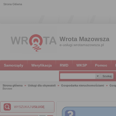
Strona Główna
Wrota Mazowsza
e-uslugi.wrotamazowsza.pl
Samorządy
Weryfikacja
RWD
WKSP
Pomoc
Strona główna
Usługi dla obywateli
Gospodarka nieruchomościami
Gosp
Borowe
WYSZUKAJ
USŁUGĘ