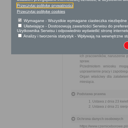
Opłata
Przeczytaj politykę prywatności
Przeczytaj politykę cookies
Wniosek jest wolny od opłat.
Wymagane - Wszystkie wymagane ciasteczka niezbędne do
Tryb odwoławczy
Ułatwiające - Dostosowują zawartości Serwisu do preferen
Użytkownika Serwisu i odpowiednio wyświetlić stronę interne
Brak
Analizy i tworzenia statystyk - Wpływają na wewnętrzne st
Skargi i wnioski
Przedmiotem skargi może by
ich pracowników, naruszenie p
spraw.
Przedmiotem wniosku mogą 
usprawnienie pracy i zapobieg
Organ właściwy dla załatwien
miesiąca.
Podstawa prawna
Ustawa z dnia 23 kwiet
Ustawa z dnia 21 sierp
Ochrona danych osobowych
https://www.czerniceborowe.p