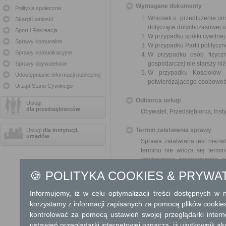
Wymagane dokumenty
Polityka społeczna
Wniosek o przedłużenie umo
Skargi i wnioski
dotyczące dotychczasowej 
Sport i Rekreacja
W przypadku spółki cywilne
Sprawy komunalne
W przypadku Partii polityczn
Sprawy komunikacyjne
W przypadku osób fizyczn
gospodarczej nie starszy niż
Sprawy obywatelskie
W przypadku Kościołów 
Udostępnianie informacji publicznej
potwierdzającego osobowoś
Urząd Stanu Cywilnego
Odbiorca usługi
Usługi
dla przedsiębiorców
Obywatel, Przedsiębiorca, Insty
Termin załatwienia sprawy
Usługi
dla instytucji,
urzędów
Sprawa załatwiana jest niezwł
terminu nie wlicza się term
zawieszenia postępowania 
od organu).
🍪 POLITYKA COOKIES & PRYWA
W przypadku spraw szczególni
Informujemy, iż w celu optymalizacji treści dostępnych w
Informacja
korzystamy z informacji zapisanych za pomocą plików cookie
kontrolować za pomocą ustawień swojej przeglądarki inter
Dodatkowe informac
ustawień przeglądarki internetowej oznacza, iż użytkownik ak