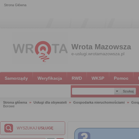
Strona Główna
Wrota Mazowsza
e-uslugi.wrotamazowsza.pl
Samorządy
Weryfikacja
RWD
WKSP
Pomoc
Strona główna
Usługi dla obywateli
Gospodarka nieruchomościami
Gosp
Borowe
WYSZUKAJ
USŁUGĘ