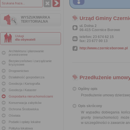
WYSZUKIWARKA
Urząd Gminy Czern
TERYTORIALNA
ul. Dolna 2
06-415 Czernice Borowe
Usługi
telefon: 23 674 62 15
dla obywateli
fax: 23 677 00 13
http://www.czerniceborowe.pl
Architektura i planowanie
przestrzenne
Bezpieczeństwo i zarządzanie
kryzysowe
Drogownictwo
Przedłużenie umowy
Działalność gospodarcza
Geodezja i Kartografia
Ogólny opis
Geodezja i Kataster
Przedłużenie umowy dzierżawy
Gospodarka nieruchomościami
Konserwacja zabytków
Opis skrócony
Ochrona Środowiska
W wypadku dobiegania końca 
Oświata
grunty (nieruchomości) moż
Podatki i opłaty lokalne
w szczególności o zawarcie an
Polityka lokalowa