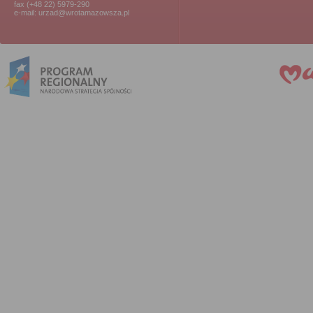
fax (+48 22) 5979-290
e-mail: urzad@wrotamazowsza.pl