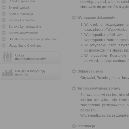
Polityka społeczna
obowiązany jest, w braku odmi
stosownie do przepisów o wyk
Skargi i wnioski
Sport i Rekreacja
Wymagane dokumenty
Sprawy komunalne
Wniosek o rozwiązanie u
Sprawy komunikacyjne
uzasadnienie/ Wypowiedzen
Sprawy obywatelskie
W przypadku spółki cywilne
Udostępnianie informacji publicznej
W przypadku Partii polityczn
W przypadku osób fizyczn
Urząd Stanu Cywilnego
gospodarczej nie starszy niż
Usługi
W przypadku Kościołów 
dla przedsiębiorców
potwierdzającego osobowoś
Usługi
dla instytucji,
Odbiorca usługi
urzędów
Obywatel, Przedsiębiorca, Insty
Termin załatwienia sprawy
Sprawa załatwiana jest niezwł
terminu nie wlicza się term
zawieszenia postępowania 
od organu).
W przypadku spraw szczególni
Informacja