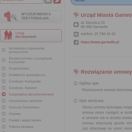
WYSZUKIWARKA
Urząd Miasta Garwo
TERYTORIALNA
ul. Staszica 15
08-400 Garwolin
Usługi
telefon: 25 786 42 42
dla obywateli
https://www.garwolin.pl
Architektura i planowanie
przestrzenne
Bezpieczeństwo i zarządzanie
kryzysowe
Drogownictwo
Rozwiązanie umowy 
Działalność gospodarcza
Geodezja i Kartografia
Ogólny opis
Geodezja i Kataster
Rozwiązanie umowy dzierżawy
Gospodarka nieruchomościami
Opis skrócony
Konserwacja zabytków
Strony umowy dzierżąwy mogą 
Ochrona Środowiska
umowy może nastąpić w drodz
Oświata
w umowie lub w drodze aneks
Podatki i opłaty lokalne
umowy dzierżawę gruntu rol
Polityka lokalowa
zaś dzierżawę na sześć mies