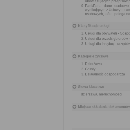
obowiązujących przepisów 
Pani/Pana dane osobowe 
wynikającym z Ustawy o sa
osobowych, które polega n
Klasyfikacje usługi
Usługi dla obywateli - Gos
Usługi dla przedsiębiorców
Usługi dla instytucji, urzę
Kategorie życiowe
Dzierżawa
Grunty
Działalność gospodarcza
Słowa kluczowe
dzierżawa, nieruchomości
Miejsce składania dokumentów