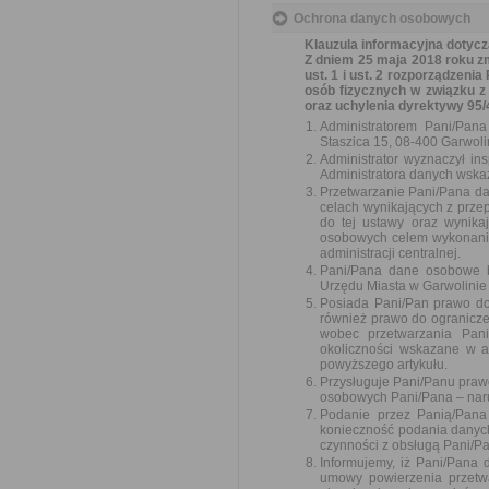
Ochrona danych osobowych
Klauzula informacyjna dotyc
Z dniem 25 maja 2018 roku zm
ust. 1 i ust. 2 rozporządzeni
osób fizycznych w związku 
oraz uchylenia dyrektywy 95/
Administratorem Pani/Pan
Staszica 15, 08-400 Garwoli
Administrator wyznaczył i
Administratora danych wskaz
Przetwarzanie Pani/Pana d
celach wynikających z prz
do tej ustawy oraz wynika
osobowych celem wykonania
administracji centralnej.
Pani/Pana dane osobowe 
Urzędu Miasta w Garwolinie 
Posiada Pani/Pan prawo do
również prawo do ogranicze
wobec przetwarzania Pani
okoliczności wskazane w a
powyższego artykułu.
Przysługuje Pani/Panu praw
osobowych Pani/Pana – nar
Podanie przez Panią/Pana
konieczność podania danyc
czynności z obsługą Pani/P
Informujemy, iż Pani/Pana
umowy powierzenia przetw