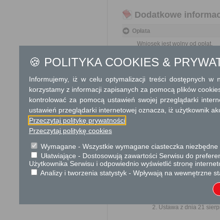
Dodatkowe informac
Opłata
Wniosek jest wolny od opłat.
🍪 POLITYKA COOKIES & PRYWA
Tryb odwoławczy
Brak
Informujemy, iż w celu optymalizacji treści dostępnych w
korzystamy z informacji zapisanych za pomocą plików cookie
Skargi i wnioski
kontrolować za pomocą ustawień swojej przeglądarki inter
ustawień przeglądarki internetowej oznacza, iż użytkownik ak
Przedmiotem skargi może by
Przeczytaj politykę prywatności
ich pracowników, naruszenie p
spraw.
Przeczytaj politykę cookies
Przedmiotem wniosku mogą 
Wymagane - Wszystkie wymagane ciasteczka niezbędne do
usprawnienie pracy i zapobieg
Ułatwiające - Dostosowują zawartości Serwisu do preferen
Organ właściwy dla załatwien
Użytkownika Serwisu i odpowiednio wyświetlić stronę interne
miesiąca.
Analizy i tworzenia statystyk - Wpływają na wewnętrzne st
Podstawa prawna
Ustawa z dnia 23 kwiet
Ustawa z dnia 21 sierp