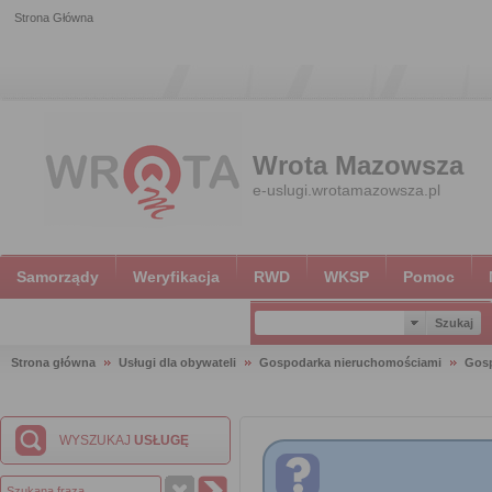
Strona Główna
Wrota Mazowsza
e-uslugi.wrotamazowsza.pl
Samorządy
Weryfikacja
RWD
WKSP
Pomoc
Strona główna
Usługi dla obywateli
Gospodarka nieruchomościami
Gosp
WYSZUKAJ
USŁUGĘ