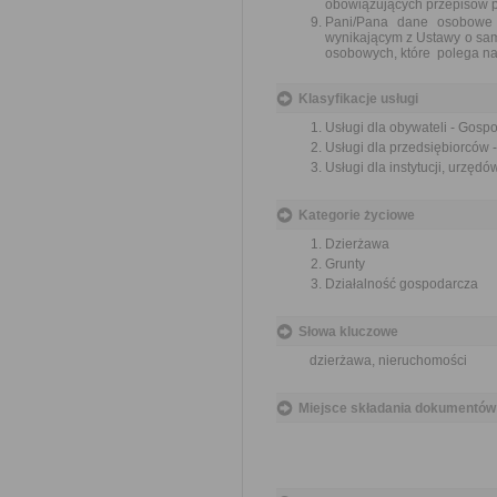
obowiązujących przepisów 
Pani/Pana dane osobowe 
wynikającym z Ustawy o sa
osobowych, które polega n
Klasyfikacje usługi
Usługi dla obywateli - Gos
Usługi dla przedsiębiorców
Usługi dla instytucji, urzę
Kategorie życiowe
Dzierżawa
Grunty
Działalność gospodarcza
Słowa kluczowe
dzierżawa, nieruchomości
Miejsce składania dokumentów