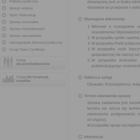
Polityka społeczna
obowiązany jest, w braku odmi
stosownie do przepisów o wyk
Skargi i wnioski
Sport i Rekreacja
Wymagane dokumenty
Sprawy komunalne
Wniosek o rozwiązanie u
Sprawy komunikacyjne
uzasadnienie/ Wypowiedzen
Sprawy obywatelskie
W przypadku spółki cywilne
Udostępnianie informacji publicznej
W przypadku Partii polityczn
W przypadku osób fizyczn
Urząd Stanu Cywilnego
gospodarczej nie starszy niż
Usługi
W przypadku Kościołów 
dla przedsiębiorców
potwierdzającego osobowoś
Usługi
dla instytucji,
Odbiorca usługi
urzędów
Obywatel, Przedsiębiorca, Insty
Termin załatwienia sprawy
Sprawa załatwiana jest niezwł
terminu nie wlicza się term
zawieszenia postępowania 
od organu).
W przypadku spraw szczególni
Informacja