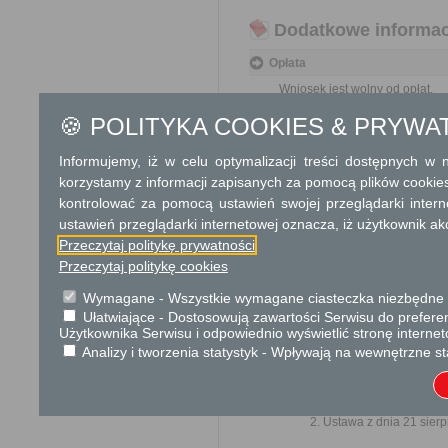
Dodatkowe informac
Opłata
Wniosek jest wolny od opłat.
🍪 POLITYKA COOKIES & PRYWA
Tryb odwoławczy
Brak
Informujemy, iż w celu optymalizacji treści dostępnych w
korzystamy z informacji zapisanych za pomocą plików cookie
Skargi i wnioski
kontrolować za pomocą ustawień swojej przeglądarki inter
ustawień przeglądarki internetowej oznacza, iż użytkownik ak
Przedmiotem skargi może by
Przeczytaj politykę prywatności
ich pracowników, naruszenie p
spraw.
Przeczytaj politykę cookies
Przedmiotem wniosku mogą 
Wymagane - Wszystkie wymagane ciasteczka niezbędne do
usprawnienie pracy i zapobieg
Ułatwiające - Dostosowują zawartości Serwisu do preferen
Organ właściwy dla załatwien
Użytkownika Serwisu i odpowiednio wyświetlić stronę interne
miesiąca.
Analizy i tworzenia statystyk - Wpływają na wewnętrzne st
Podstawa prawna
Ustawa z dnia 23 kwiet
Ustawa z dnia 21 sierp