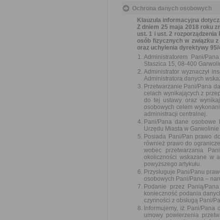
Ochrona danych osobowych
Klauzula informacyjna dotyc
Z dniem 25 maja 2018 roku zm
ust. 1 i ust. 2 rozporządzeni
osób fizycznych w związku 
oraz uchylenia dyrektywy 95/
Administratorem Pani/Pan
Staszica 15, 08-400 Garwoli
Administrator wyznaczył i
Administratora danych wskaz
Przetwarzanie Pani/Pana d
celach wynikających z prz
do tej ustawy oraz wynika
osobowych celem wykonania
administracji centralnej.
Pani/Pana dane osobowe 
Urzędu Miasta w Garwolinie 
Posiada Pani/Pan prawo do
również prawo do ogranicze
wobec przetwarzania Pani
okoliczności wskazane w a
powyższego artykułu.
Przysługuje Pani/Panu praw
osobowych Pani/Pana – nar
Podanie przez Panią/Pana
konieczność podania danyc
czynności z obsługą Pani/P
Informujemy, iż Pani/Pana
umowy powierzenia przetw