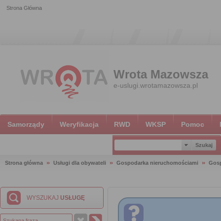
Strona Główna
Wrota Mazowsza
e-uslugi.wrotamazowsza.pl
Samorządy
Weryfikacja
RWD
WKSP
Pomoc
Strona główna
Usługi dla obywateli
Gospodarka nieruchomościami
Gosp
WYSZUKAJ
USŁUGĘ