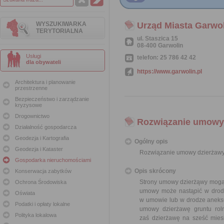
WYSZUKIWARKA
Urząd Miasta Garwo
TERYTORIALNA
ul. Staszica 15
08-400 Garwolin
Usługi
telefon: 25 786 42 42
dla obywateli
https://www.garwolin.pl
Architektura i planowanie
przestrzenne
Bezpieczeństwo i zarządzanie
kryzysowe
Drogownictwo
Rozwiązanie umowy 
Działalność gospodarcza
Geodezja i Kartografia
Ogólny opis
Geodezja i Kataster
Rozwiązanie umowy dzierżawy
Gospodarka nieruchomościami
Opis skrócony
Konserwacja zabytków
Strony umowy dzierżąwy mogą 
Ochrona Środowiska
umowy może nastąpić w drodz
Oświata
w umowie lub w drodze aneks
Podatki i opłaty lokalne
umowy dzierżawę gruntu rol
Polityka lokalowa
zaś dzierżawę na sześć mies