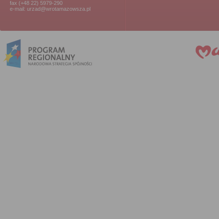
fax (+48 22) 5979-290
e-mail: urzad@wrotamazowsza.pl