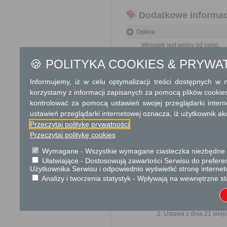
Dodatkowe informac
Opłata
Wniosek jest wolny od opłat.
🍪 POLITYKA COOKIES & PRYWA
Tryb odwoławczy
Brak
Informujemy, iż w celu optymalizacji treści dostępnych w
korzystamy z informacji zapisanych za pomocą plików cookie
Skargi i wnioski
kontrolować za pomocą ustawień swojej przeglądarki inter
ustawień przeglądarki internetowej oznacza, iż użytkownik ak
Przedmiotem skargi może by
Przeczytaj politykę prywatności
ich pracowników, naruszenie p
spraw.
Przeczytaj politykę cookies
Przedmiotem wniosku mogą 
Wymagane - Wszystkie wymagane ciasteczka niezbędne do
usprawnienie pracy i zapobieg
Ułatwiające - Dostosowują zawartości Serwisu do preferen
Organ właściwy dla załatwien
Użytkownika Serwisu i odpowiednio wyświetlić stronę interne
miesiąca.
Analizy i tworzenia statystyk - Wpływają na wewnętrzne st
Podstawa prawna
Ustawa z dnia 23 kwiet
Ustawa z dnia 21 sierp