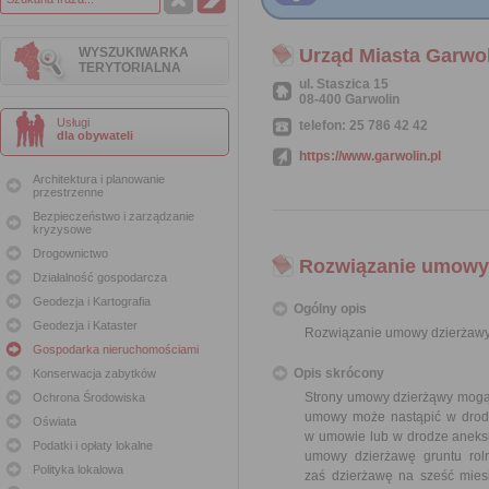
WYSZUKIWARKA
Urząd Miasta Garwo
TERYTORIALNA
ul. Staszica 15
08-400 Garwolin
Usługi
telefon: 25 786 42 42
dla obywateli
https://www.garwolin.pl
Architektura i planowanie
przestrzenne
Bezpieczeństwo i zarządzanie
kryzysowe
Drogownictwo
Rozwiązanie umowy 
Działalność gospodarcza
Geodezja i Kartografia
Ogólny opis
Geodezja i Kataster
Rozwiązanie umowy dzierżawy
Gospodarka nieruchomościami
Opis skrócony
Konserwacja zabytków
Strony umowy dzierżąwy mogą 
Ochrona Środowiska
umowy może nastąpić w drodz
Oświata
w umowie lub w drodze aneks
Podatki i opłaty lokalne
umowy dzierżawę gruntu rol
Polityka lokalowa
zaś dzierżawę na sześć mies