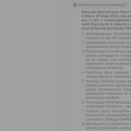
Ochrona danych osobowych
Klauzula informacyjna dotyc
Z dniem 25 maja 2018 roku zm
ust. 1 i ust. 2 rozporządzeni
osób fizycznych w związku 
oraz uchylenia dyrektywy 95/
Administratorem Pani/Pan
Staszica 15, 08-400 Garwoli
Administrator wyznaczył i
Administratora danych wskaz
Przetwarzanie Pani/Pana d
celach wynikających z prz
do tej ustawy oraz wynika
osobowych celem wykonania
administracji centralnej.
Pani/Pana dane osobowe 
Urzędu Miasta w Garwolinie 
Posiada Pani/Pan prawo do
również prawo do ogranicze
wobec przetwarzania Pani
okoliczności wskazane w a
powyższego artykułu.
Przysługuje Pani/Panu praw
osobowych Pani/Pana – nar
Podanie przez Panią/Pana
konieczność podania danyc
czynności z obsługą Pani/P
Informujemy, iż Pani/Pana
umowy powierzenia przetw