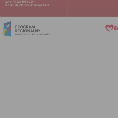
fax (+48 22) 5979-290
e-mail: urzad@wrotamazowsza.pl