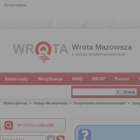
Strona Główna
Wrota Mazowsza
e-uslugi.wrotamazowsza.pl
Samorządy
Weryfikacja
RWD
WKSP
Pomoc
Strona główna
Usługi dla obywateli
Gospodarka nieruchomościami
Gosp
WYSZUKAJ
USŁUGĘ