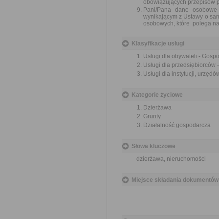
obowiązujących przepisów 
Pani/Pana dane osobowe 
wynikającym z Ustawy o sa
osobowych, które polega n
Klasyfikacje usługi
Usługi dla obywateli - Gos
Usługi dla przedsiębiorców
Usługi dla instytucji, urzę
Kategorie życiowe
Dzierżawa
Grunty
Działalność gospodarcza
Słowa kluczowe
dzierżawa, nieruchomości
Miejsce składania dokumentów