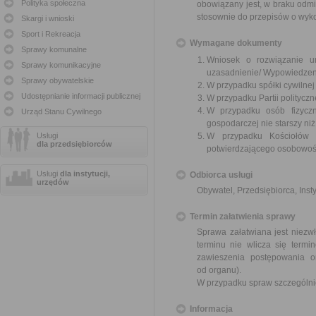
Polityka społeczna
obowiązany jest, w braku odmi
stosownie do przepisów o wyk
Skargi i wnioski
Sport i Rekreacja
Wymagane dokumenty
Sprawy komunalne
Wniosek o rozwiązanie u
Sprawy komunikacyjne
uzasadnienie/ Wypowiedzen
Sprawy obywatelskie
W przypadku spółki cywilne
Udostępnianie informacji publicznej
W przypadku Partii polityczn
W przypadku osób fizyczn
Urząd Stanu Cywilnego
gospodarczej nie starszy niż
Usługi
W przypadku Kościołów 
dla przedsiębiorców
potwierdzającego osobowoś
Usługi
dla instytucji,
Odbiorca usługi
urzędów
Obywatel, Przedsiębiorca, Insty
Termin załatwienia sprawy
Sprawa załatwiana jest niezwł
terminu nie wlicza się term
zawieszenia postępowania 
od organu).
W przypadku spraw szczególni
Informacja