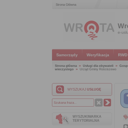
Strona Główna
Wr
e-usl
Samorządy
Weryfikacja
RWD
Strona główna
Usługi dla obywateli
Gosp
wieczystego
Urząd Gminy Rościszewo
WYSZUKAJ
USŁUGĘ
WYSZUKIWARKA
TERYTORIALNA