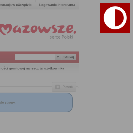
estracja w eUrzędzie
Logowanie interesanta
ości gruntowej na rzecz jej użytkownika
Powrót
le strony.