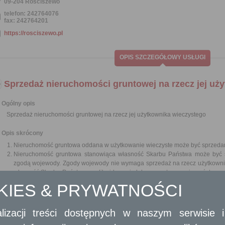
09-204 Rościszewo
telefon: 242764076
fax: 242764201
https://rosciszewo.pl
OPIS SZCZEGÓŁOWY USŁUGI
Sprzedaż nieruchomości gruntowej na rzecz jej uż
Ogólny opis
Sprzedaż nieruchomości gruntowej na rzecz jej użytkownika wieczystego
Opis skrócony
Nieruchomość gruntowa oddana w użytkowanie wieczyste może być sprzedan
Nieruchomość gruntowa stanowiąca własność Skarbu Państwa może być 
zgodą wojewody. Zgody wojewody nie wymaga sprzedaż na rzecz użytkowni
własność Skarbu Państwa po zlikwidowaniu lub sprywatyzowaniu państwowej
własności nieruchomości na rzecz państwowej osoby prawnej, która była jej 
OKIES & PRYWATNOŚCI
Zbycie własności nieruchomości na rzecz użytkownika wieczystego ni
przetargowego (art. 37 ust. 2 pkt 5 ustawy o gospodarowaniu nieruchomościa
Z dniem zawarcia umowy sprzedaży nieruchomości wygasa, z mocy prawa, 
lizacji treści dostępnych w naszym serwisie
wieczystego, art. 241 kodeksu cywilnego nie znajduje zastosowania.