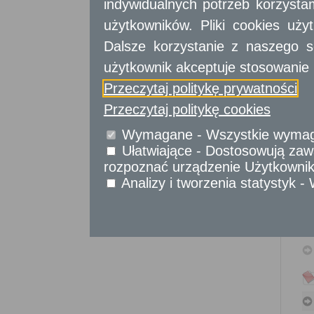
indywidualnych potrzeb korzyst
Sprawy komunikacyjne
Sprawy obywatelskie
użytkowników. Pliki cookies uż
Udostępnianie informacji publicznej
Dalsze korzystanie z naszego s
Urząd Stanu Cywilnego
użytkownik akceptuje stosowanie 
Usługi
dla przedsiębiorców
Przeczytaj politykę prywatności
Przeczytaj politykę cookies
Usługi
dla instytucji,
urzędów
Wymagane - Wszystkie wymagan
Ułatwiające - Dostosowują zawa
rozpoznać urządzenie Użytkownika
Analizy i tworzenia statystyk 