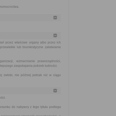
łnomocnictwa.
ań przez właściwe organy albo przez ich
rzewlekłe lub biurokratyczne załatwianie
nizacji, wzmacnianie praworządności,
lepszego zaspokajania potrzeb ludności.
j zwłoki, nie później jednak niż w ciągu
ści.
tosunku do nabywcy z tego tytułu podlega