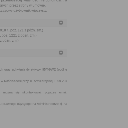
 przenoszącej własność nieruchomości, a
onych przez strony w umowie.
czasowy użytkownik wieczysty.
18 r., poz. 121 z późn. zm.)
, poz. 1221 z późn. zm.)
 z późn. zm.)
h oraz uchylenia dyrektywy 95/46/WE (ogólne
 Rościszewie przy ul. Armii Krajowej 1, 09-204
m można się skontaktować poprzez email:
 prawnego ciążącego na Administratorze, tj. na