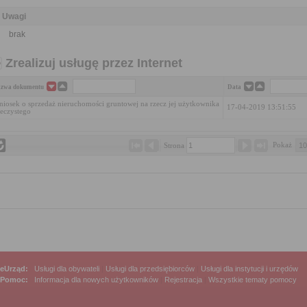
Uwagi
brak
Zrealizuj usługę przez Internet
zwa dokumentu
Data
iosek o sprzedaż nieruchomości gruntowej na rzecz jej użytkownika
17-04-2019 13:51:55
eczystego
Pokaż 
Strona 
eUrząd:
Usługi dla obywateli
|
Usługi dla przedsiębiorców
|
Usługi dla instytucji i urzędów
Pomoc:
Informacja dla nowych użytkowników
|
Rejestracja
|
Wszystkie tematy pomocy