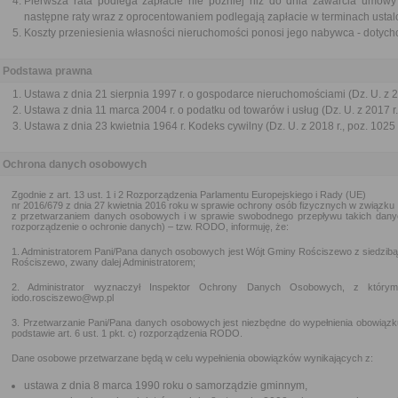
Pierwsza rata podlega zapłacie nie później niż do dnia zawarcia umowy
następne raty wraz z oprocentowaniem podlegają zapłacie w terminach ustal
Koszty przeniesienia własności nieruchomości ponosi jego nabywca - dotych
Podstawa prawna
Ustawa z dnia 21 sierpnia 1997 r. o gospodarce nieruchomościami (Dz. U. z 20
Ustawa z dnia 11 marca 2004 r. o podatku od towarów i usług (Dz. U. z 2017 r.
Ustawa z dnia 23 kwietnia 1964 r. Kodeks cywilny (Dz. U. z 2018 r., poz. 1025
Ochrona danych osobowych
Zgodnie z art. 13 ust. 1 i 2 Rozporządzenia Parlamentu Europejskiego i Rady (UE)
nr 2016/679 z dnia 27 kwietnia 2016 roku w sprawie ochrony osób fizycznych w związku
z przetwarzaniem danych osobowych i w sprawie swobodnego przepływu takich danyc
rozporządzenie o ochronie danych) – tzw. RODO, informuję, że:
1. Administratorem Pani/Pana danych osobowych jest Wójt Gminy Rościszewo z siedzibą w
Rościszewo, zwany dalej Administratorem;
2. Administrator wyznaczył Inspektor Ochrony Danych Osobowych, z który
iodo.rosciszewo@wp.pl
3. Przetwarzanie Pani/Pana danych osobowych jest niezbędne do wypełnienia obowiązku
podstawie art. 6 ust. 1 pkt. c) rozporządzenia RODO.
Dane osobowe przetwarzane będą w celu wypełnienia obowiązków wynikających z:
ustawa z dnia 8 marca 1990 roku o samorządzie gminnym,