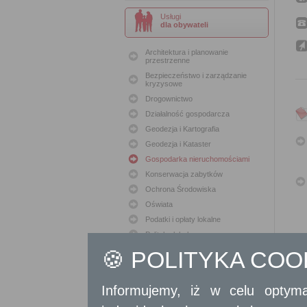
Usługi
dla obywateli
Architektura i planowanie
przestrzenne
Bezpieczeństwo i zarządzanie
kryzysowe
Drogownictwo
Działalność gospodarcza
Geodezja i Kartografia
Geodezja i Kataster
Gospodarka nieruchomościami
Konserwacja zabytków
Ochrona Środowiska
Oświata
Podatki i opłaty lokalne
Polityka lokalowa
Polityka społeczna
🍪 POLITYKA CO
Skargi i wnioski
Sport i Rekreacja
Informujemy, iż w celu optyma
Sprawy komunalne