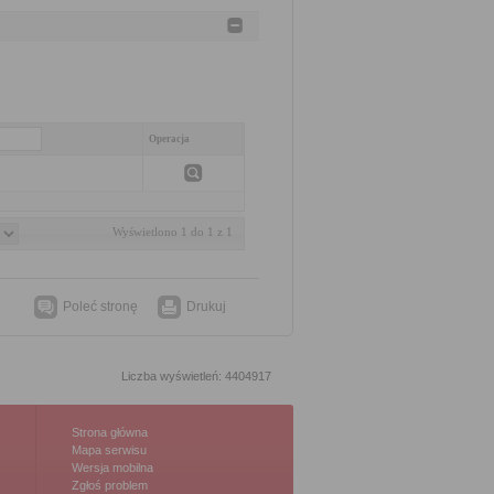
Operacja
Wyświetlono 1 do 1 z 1
Poleć stronę
Drukuj
Liczba wyświetleń: 4404917
Strona główna
Mapa serwisu
Wersja mobilna
Zgłoś problem