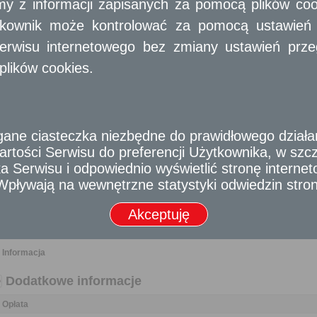
amy z informacji zapisanych za pomocą plików co
W odniesieniu do nieruchomości gruntowej oddanej w użytkowanie w
nieruchomości, w drodze umowy, między Skarbem Państwa a jednostką
ytkownik może kontrolować za pomocą ustawień sw
jednostkami samorządu terytorialnego może nastąpić za powiadomieniem jej
erwisu internetowego bez zmiany ustawień przegl
Wymagane dokumenty
plików cookies.
Dokumenty potwierdzające istnienie użytkowania wieczystego.
Odpis z księgi wieczystej nieruchomości.
Pełnomocnictwo w przypadku ustanowienia pełnomocnika wraz z dowodem ui
e ciasteczka niezbędne do prawidłowego działania
rtości Serwisu do preferencji Użytkownika, w szcze
Odbiorca usługi
 Serwisu i odpowiednio wyświetlić stronę interne
Obywatel, Przedsiębiorca
- Wpływają na wewnętrzne statystyki odwiedzin stro
Termin załatwienia sprawy
Akceptuję
Sprawa rozstrzygana jest na drodze cywilnoprawnej, stąd terminy wynikające
nie mają zastosowania.
Informacja
Dodatkowe informacje
Opłata