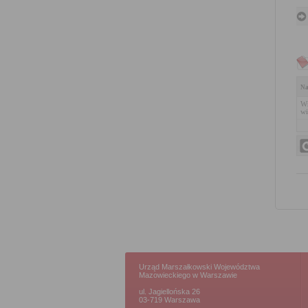
Na
Wn
wi
Urząd Marszałkowski Województwa
Mazowieckiego w Warszawie
ul. Jagiellońska 26
03-719 Warszawa