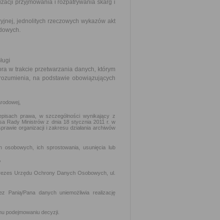
zacji przyjmowania i rozpatrywania skarg i
aryjnej, jednolitych rzeczowych wykazów akt
adowych.
ługi
ra w trakcie przetwarzania danych, którym
ozumienia, na podstawie obowiązujących
arodowej,
pisach prawa, w szczególności wynikający z
sa Rady Ministrów z dnia 18 stycznia 2011 r. w
sprawie organizacji i zakresu działania archiwów
 osobowych, ich sprostowania, usunięcia lub
,
 Prezes Urzędu Ochrony Danych Osobowych, ul.
 Panią/Pana danych uniemożliwia realizację
mu podejmowaniu decyzji.