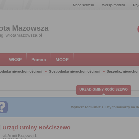
Mapa serwisu
Wersja mobilna
Rej
ota Mazowsza
ugi.wrotamazowsza.pl
WKSP
Pomoc
MCOP
odarka nieruchomościami
Gospodarka nieruchomościami
Sprzedaż nieruchom
URZĄD GMINY ROŚCISZEWO
Wybierz formularz z listy formularzy na do
Urząd Gminy Rościszewo
ul. Armii Krajowej 1