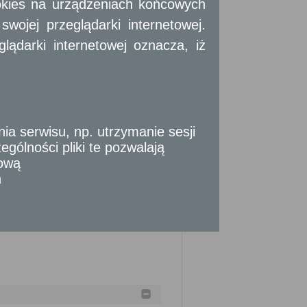
okies na urządzeniach końcowych
ieczyste przeniesienie własności tej
 samorządu terytorialnego oraz między
ojej przeglądarki internetowej.
 użytkownika wieczystego.
ądarki internetowej oznacza, iż
szczenia stosownej opłaty.
 serwisu, np. utrzymanie sesji
gólności pliki te pozwalają
tową
n
 z kodeksu postępowania administracyjnego