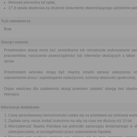
Wniosek jest wolny od opłat,
17 zł opłata skarbowa za złożenie dokumentu stwierdzającego udzielenie pe
Tryb odwoławczy
Brak
Skargi i wnioski
Przedmiotem skargi może być zaniedbanie lub nienależyte wykonywanie zad
pracowników, naruszenie praworządności lub interesów skarżących a także p
spraw.
Przedmiotem wniosku mogą być między innymi sprawy ulepszenia orga
usprawnienie pracy i zapobieganie nadużyciom, ochrony własności społecznej, 
Organ właściwy dla załatwienia skargi powinien załatwić skargę bez zbędne
miesiąca.
Informacje dodatkowe
Cenę sprzedawanej nieruchomości ustala się na podstawie jej rynkowej warto
Zapłata ceny, może zostać rozłożona na raty, na czas nie dłuższy niż 10 lat.
Wierzytelność Skarbu Państwa lub jednostki samorządu terytorialnego w s
zabezpieczeniu, w szczególności przez ustanowienie hipoteki.