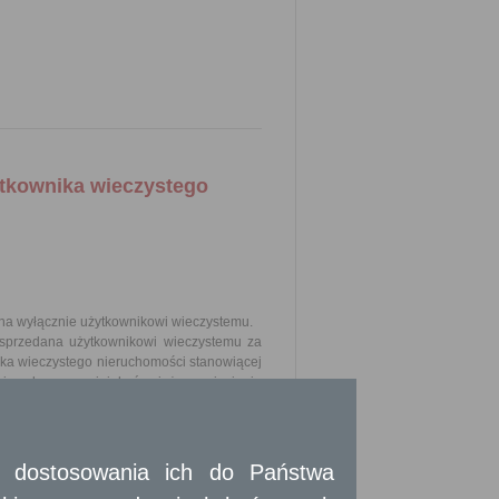
ytkownika wieczystego
a wyłącznie użytkownikowi wieczystemu.
sprzedana użytkownikowi wieczystemu za
ka wieczystego nieruchomości stanowiącej
 osoby prawnej, jak również przeniesienie
użytkownikiem wieczystym.
e wymaga przeprowadzenia postępowania
mi).
uprzednio ustanowione prawo użytkowania
 i dostosowania ich do Państwa