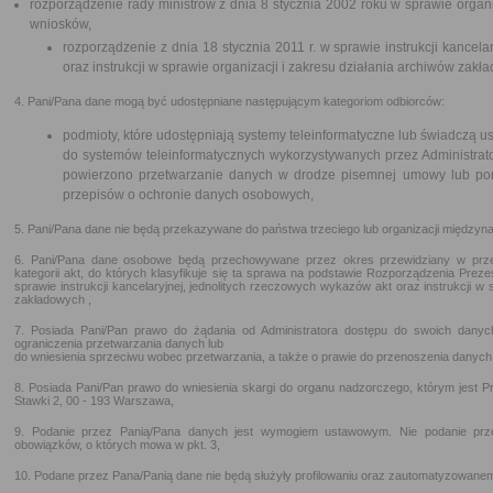
rozporządzenie rady ministrów z dnia 8 stycznia 2002 roku w sprawie organi
wniosków,
rozporządzenie z dnia 18 stycznia 2011 r. w sprawie instrukcji kancel
oraz instrukcji w sprawie organizacji i zakresu działania archiwów zakł
4. Pani/Pana dane mogą być udostępniane następującym kategoriom odbiorców:
podmioty, które udostępniają systemy teleinformatyczne lub świadczą us
do systemów teleinformatycznych wykorzystywanych przez Administrato
powierzono przetwarzanie danych w drodze pisemnej umowy lub por
przepisów o ochronie danych osobowych,
5. Pani/Pana dane nie będą przekazywane do państwa trzeciego lub organizacji międzyn
6. Pani/Pana dane osobowe będą przechowywane przez okres przewidziany w prze
kategorii akt, do których klasyfikuje się ta sprawa na podstawie Rozporządzenia Preze
sprawie instrukcji kancelaryjnej, jednolitych rzeczowych wykazów akt oraz instrukcji w 
zakładowych ,
7. Posiada Pani/Pan prawo do żądania od Administratora dostępu do swoich danych
ograniczenia przetwarzania danych lub
do wniesienia sprzeciwu wobec przetwarzania, a także o prawie do przenoszenia danych
8. Posiada Pani/Pan prawo do wniesienia skargi do organu nadzorczego, którym jest
Stawki 2, 00 - 193 Warszawa,
9. Podanie przez Panią/Pana danych jest wymogiem ustawowym. Nie podanie przez
obowiązków, o których mowa w pkt. 3,
10. Podane przez Pana/Panią dane nie będą służyły profilowaniu oraz zautomatyzowane