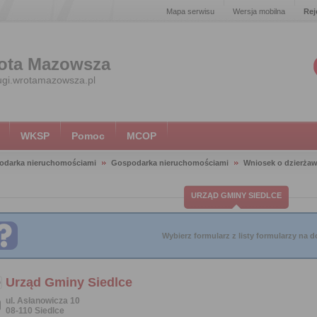
Mapa serwisu
Wersja mobilna
Rej
ota Mazowsza
ugi.wrotamazowsza.pl
WKSP
Pomoc
MCOP
odarka nieruchomościami
Gospodarka nieruchomościami
Wniosek o dzierżaw
URZĄD GMINY SIEDLCE
Wybierz formularz z listy formularzy na do
Urząd Gminy Siedlce
ul. Asłanowicza 10
08-110 Siedlce