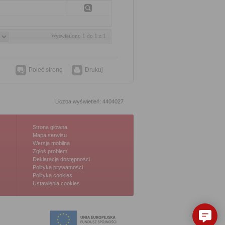
Wyświetlono 1 do 1 z 1
Poleć stronę
Drukuj
Liczba wyświetleń: 4404027
Strona główna
Mapa serwisu
Wersja mobilna
Zgłoś problem
Deklaracja dostępności
Polityka prywatności
Polityka cookies
Ustawienia cookies