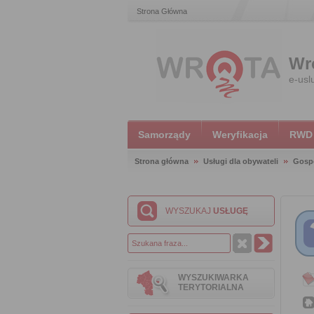
Strona Główna
Wr
e-usl
Samorządy
Weryfikacja
RWD
Strona główna
Usługi dla obywateli
Gosp
WYSZUKAJ
USŁUGĘ
WYSZUKIWARKA
TERYTORIALNA