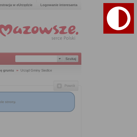
estracja w eUrzędzie
Logowanie interesanta
ę gruntu
Urząd Gminy Siedlce
Powrót
le strony.