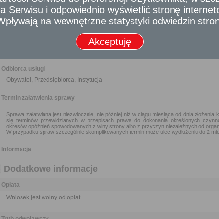
W przypadku Partii politycznej do wniosku należy dołączyć – kserokopi
 Serwisu i odpowiednio wyświetlić stronę interne
politycznych.
- Wpływają na wewnętrzne statystyki odwiedzin stro
W przypadku osób fizycznych do wniosku należy dołączyć dokument po
gospodarczej w formie papierowej lub elektronicznej, nie starszy niż 3 miesią
Akceptuję
W przypadku Kościołów i związków wyznaniowych do wniosku należy 
potwierdzającego osobowość prawną.
Odbiorca usługi
Obywatel, Przedsiębiorca, Instytucja
Termin załatwienia sprawy
Sprawa załatwiana jest niezwłocznie, nie później niż w ciągu miesiąca od dnia złożenia 
się terminów przewidzianych w przepisach prawa do dokonania określonych czynn
okresów opóźnień spowodowanych z winy strony albo z przyczyn niezależnych od organ
W przypadku spraw szczególnie skomplikowanych termin może ulec wydłużeniu do 2 mie
Informacja
Dodatkowe informacje
Opłata
Wniosek jest wolny od opłat.
Tryb odwoławczy