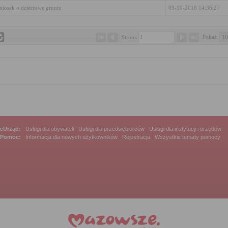
iosek o dzierżawę gruntu
09-10-2018 14:36:27
Pokaż 
Strona 
eUrząd:
Usługi dla obywateli
|
Usługi dla przedsiębiorców
|
Usługi dla instytucji i urzędów
Pomoc:
Informacja dla nowych użytkowników
|
Rejestracja
|
Wszystkie tematy pomocy