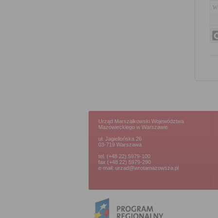
Wn
Urząd Marszałkowski Województwa
Mazowieckiego w Warszawie
ul. Jagiellońska 26
03-719 Warszawa
tel. (+48 22) 5979-100
fax (+48 22) 5979-290
e-mail: urzad@wrotamazowsza.pl