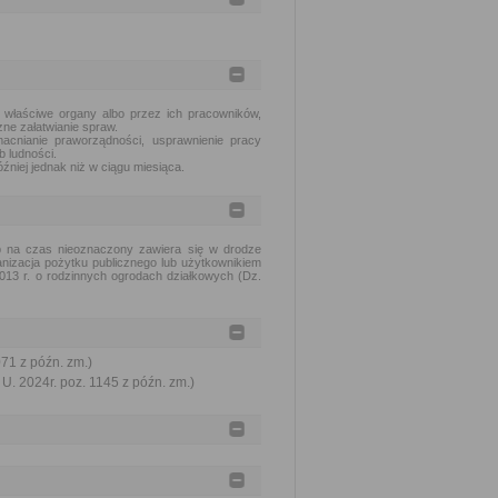
 właściwe organy albo przez ich pracowników,
ne załatwianie spraw.
acnianie praworządności, usprawnienie pracy
b ludności.
źniej jednak niż w ciągu miesiąca.
b na czas nieoznaczony zawiera się w drodze
anizacja pożytku publicznego lub użytkownikiem
013 r. o rodzinnych ogrodach działkowych (Dz.
071 z późn. zm.)
U. 2024r. poz. 1145 z późn. zm.)