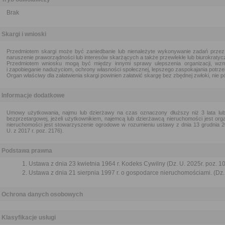
Brak
Skargi i wnioski
Przedmiotem skargi może być zaniedbanie lub nienależyte wykonywanie zadań przez
naruszenie praworządności lub interesów skarżących a także przewlekłe lub biurokratycz
Przedmiotem wniosku mogą być między innymi sprawy ulepszenia organizacji, wzm
i zapobieganie nadużyciom, ochrony własności społecznej, lepszego zaspokajania potrze
Organ właściwy dla załatwienia skargi powinien załatwić skargę bez zbędnej zwłoki, nie pó
Informacje dodatkowe
Umowy użytkowania, najmu lub dzierżawy na czas oznaczony dłuższy niż 3 lata lu
bezprzetargowej, jeżeli użytkownikiem, najemcą lub dzierżawcą nieruchomości jest org
nieruchomości jest stowarzyszenie ogrodowe w rozumieniu ustawy z dnia 13 grudnia 2
U. z 2017 r. poz. 2176).
Podstawa prawna
Ustawa z dnia 23 kwietnia 1964 r. Kodeks Cywilny (Dz. U. 2025r. poz. 1
Ustawa z dnia 21 sierpnia 1997 r. o gospodarce nieruchomościami. (Dz. 
Ochrona danych osobowych
Klasyfikacje usługi