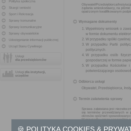
Polityka społeczna
Obywatel/Przedsiębiorca/Instytuc
Skargi i wnioski
żądania wnioskodawcy, na piśmie 
opatrzonym kwalifikowanym podpi
Sport i Rekreacja
Sprawy komunalne
Wymagane dokumenty
Sprawy komunikacyjne
Wypełniony wniosek o zawar
Sprawy obywatelskie
w formie dokumentu elektro
W przypadku spółki cywilne
Udostępnianie informacji publicznej
W przypadku Partii polity
Urząd Stanu Cywilnego
politycznych.
W przypadku osób fizyczn
Usługi
dla przedsiębiorców
gospodarczej w formie papier
W przypadku Kościołów i
potwierdzającego osobowoś
Usługi
dla instytucji,
urzędów
Odbiorca usługi
Obywatel, Przedsiębiorca, Insty
Termin załatwienia sprawy
Sprawa załatwiana jest niezwłoczn
się terminów przewidzianych w 
okresów opóźnień spowodowanych 
W przypadku spraw szczególnie sk
🍪 POLITYKA COOKIES & PRYWA
Informacja