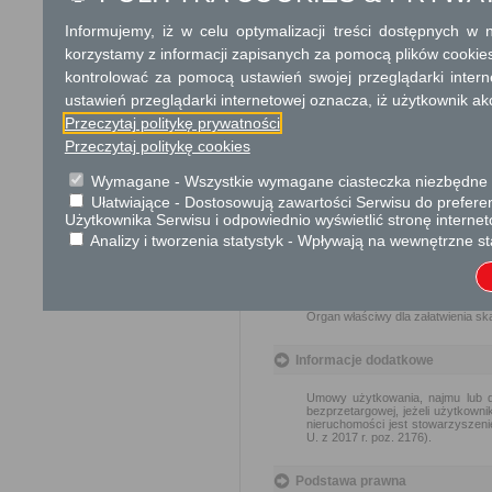
Informujemy, iż w celu optymalizacji treści dostępnych w
Dodatkowe informac
korzystamy z informacji zapisanych za pomocą plików cookie
Opłata
kontrolować za pomocą ustawień swojej przeglądarki inter
ustawień przeglądarki internetowej oznacza, iż użytkownik ak
Wniosek jest wolny od opłat.
Przeczytaj politykę prywatności
Przeczytaj politykę cookies
Tryb odwoławczy
Brak
Wymagane - Wszystkie wymagane ciasteczka niezbędne do
Ułatwiające - Dostosowują zawartości Serwisu do preferen
Użytkownika Serwisu i odpowiednio wyświetlić stronę interne
Skargi i wnioski
Analizy i tworzenia statystyk - Wpływają na wewnętrzne st
Przedmiotem skargi może być zan
naruszenie praworządności lub int
Przedmiotem wniosku mogą być m
i zapobieganie nadużyciom, ochron
Organ właściwy dla załatwienia ska
Informacje dodatkowe
Umowy użytkowania, najmu lub d
bezprzetargowej, jeżeli użytkown
nieruchomości jest stowarzyszeni
U. z 2017 r. poz. 2176).
Podstawa prawna