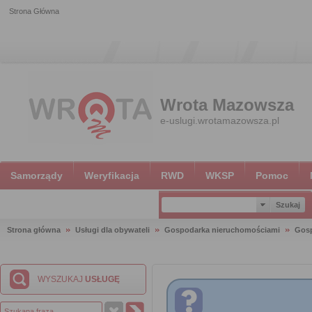
Strona Główna
Wrota Mazowsza
e-uslugi.wrotamazowsza.pl
Samorządy
Weryfikacja
RWD
WKSP
Pomoc
Strona główna
Usługi dla obywateli
Gospodarka nieruchomościami
Gosp
WYSZUKAJ
USŁUGĘ