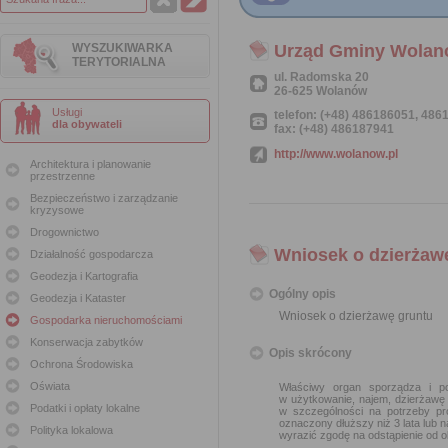
WYSZUKIWARKA
Urząd Gminy Wola
TERYTORIALNA
ul. Radomska 20
26-625 Wolanów
Usługi
telefon: (+48) 486186051, 48
dla obywateli
fax: (+48) 486187941
http://www.wolanow.pl
Architektura i planowanie
przestrzenne
Bezpieczeństwo i zarządzanie
kryzysowe
Drogownictwo
Wniosek o dzierżaw
Działalność gospodarcza
Geodezja i Kartografia
Ogólny opis
Geodezja i Kataster
Wniosek o dzierżawę gruntu
Gospodarka nieruchomościami
Konserwacja zabytków
Opis skrócony
Ochrona Środowiska
Oświata
Właściwy organ sporządza i po
w użytkowanie, najem, dzierżawę
Podatki i opłaty lokalne
w szczególności na potrzeby pr
oznaczony dłuższy niż 3 lata lub 
Polityka lokalowa
wyrazić zgodę na odstąpienie od 