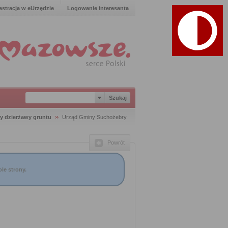
estracja w eUrzędzie
Logowanie interesanta
y dzierżawy gruntu
Urząd Gminy Suchożebry
Powrót
le strony.