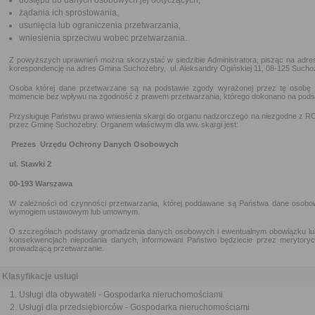
dostępu do danych osobowych jej dotyczących,
żądania ich sprostowania,
usunięcia lub ograniczenia przetwarzania,
wniesienia sprzeciwu wobec przetwarzania.
Z powyższych uprawnień można skorzystać w siedzibie Administratora, pisząc na adres A
korespondencję na adres Gmina Suchożebry, ul. Aleksandry Ogińskiej 11, 08-125 Sucho
Osoba której dane przetwarzane są na podstawie zgody wyrażonej przez tę osobę
momencie bez wpływu na zgodność z prawem przetwarzania, którego dokonano na podsta
Przysługuje Państwu prawo wniesienia skargi do organu nadzorczego na niezgodne z
przez Gminę Suchożebry. Organem właściwym dla ww. skargi jest:
Prezes Urzędu Ochrony Danych Osobowych
ul. Stawki 2
00-193 Warszawa
W zależności od czynności przetwarzania, której poddawane są Państwa dane osob
wymogiem ustawowym lub umownym.
O szczegółach podstawy gromadzenia danych osobowych i ewentualnym obowiązku lub 
konsekwencjach niepodania danych, informowani Państwo będziecie przez meryto
prowadzącą przetwarzanie.
Klasyfikacje usługi
Usługi dla obywateli - Gospodarka nieruchomościami
Usługi dla przedsiębiorców - Gospodarka nieruchomościami