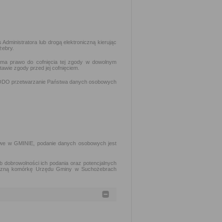
dministratora lub drogą elektroniczną kierując
żebry.
 ma prawo do cofnięcia tej zgody w dowolnym
wie zgody przed jej cofnięciem.
 RODO przetwarzanie Państwa danych osobowych
owe w GMINIE, podanie danych osobowych jest
dobrowolności ich podania oraz potencjalnych
ryczną komórkę Urzędu Gminy w Suchożebrach