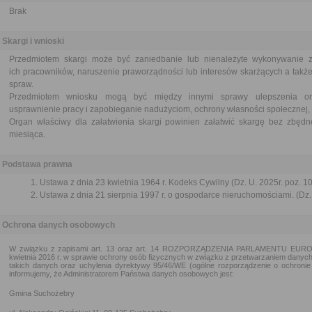
Brak
Skargi i wnioski
Przedmiotem skargi może być zaniedbanie lub nienależyte wykonywanie 
ich pracowników, naruszenie praworządności lub interesów skarżących a także
spraw.
Przedmiotem wniosku mogą być między innymi sprawy ulepszenia orga
usprawnienie pracy i zapobieganie nadużyciom, ochrony własności społecznej, 
Organ właściwy dla załatwienia skargi powinien załatwić skargę bez zbędne
miesiąca.
Podstawa prawna
Ustawa z dnia 23 kwietnia 1964 r. Kodeks Cywilny (Dz. U. 2025r. poz. 1
Ustawa z dnia 21 sierpnia 1997 r. o gospodarce nieruchomościami. (Dz. 
Ochrona danych osobowych
W związku z zapisami art. 13 oraz art. 14 ROZPORZĄDZENIA PARLAMENTU EURO
kwietnia 2016 r. w sprawie ochrony osób fizycznych w związku z przetwarzaniem dany
takich danych oraz uchylenia dyrektywy 95/46/WE (ogólne rozporządzenie o ochronie 
informujemy, że Administratorem Państwa danych osobowych jest:
Gmina Suchożebry