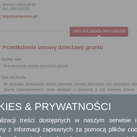
telefon: 256314515
fax: 256314515
http://suchozebry.pl/
OPIS SZCZEGÓŁOWY USŁUGI
Przedłużenie umowy dzierżawy gruntu
Ogólny opis
Przedłużenie umowy dzierżawy gruntu
Opis skrócony
W wypadku dobiegania końca zawartej umowy dzierżawy lub upłynięcia ter
grunty (nieruchomości) może wystąpić o zawarcie z nim kolejnej umowy
w szczególności o zawarcie aneksu do obowiązującej umowy dzierżawy o jej pr
OKIES & PRYWATNOŚCI
Wymagane dokumenty
Wniosek o przedłużenie umowy dzierżawy powinien zawierać opis nieruchom
lizacji treści dostępnych w naszym serwisie
dotyczące dotychczasowej umowy.
W przypadku spółki cywilnej do wniosku należy dołączyć kserokopię umowy.
amy z informacji zapisanych za pomocą plików co
W przypadku Partii politycznej do wniosku należy dołączyć - kserokopię wyciąg
W przypadku osób fizycznych do wniosku należy dołączyć dokument po