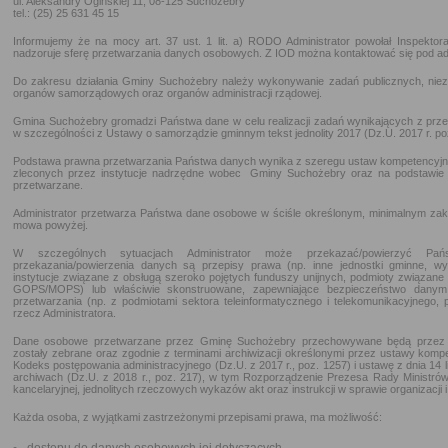
ul. Aleksandry Ogińskiej 11, 08-125 Suchożebry
tel.: (25) 25 631 45 15
Informujemy że na mocy art. 37 ust. 1 lit. a) RODO Administrator powołał Inspekto
nadzoruje sferę przetwarzania danych osobowych. Z IOD można kontaktować się pod a
Do zakresu działania Gminy Suchożebry należy wykonywanie zadań publicznych, nie
organów samorządowych oraz organów administracji rządowej.
Gmina Suchożebry gromadzi Państwa dane w celu realizacji zadań wynikających z prz
w szczególności z Ustawy o samorządzie gminnym tekst jednolity 2017 (Dz.U. 2017 r. po
Podstawa prawna przetwarzania Państwa danych wynika z szeregu ustaw kompetencyjn
zleconych przez instytucje nadrzędne wobec Gminy Suchożebry oraz na podstawie
przetwarzane.
Administrator przetwarza Państwa dane osobowe w ściśle określonym, minimalnym zakr
mowa powyżej.
W szczególnych sytuacjach Administrator może przekazać/powierzyć P
przekazania/powierzenia danych są przepisy prawa (np. inne jednostki gminne, wym
instytucje związane z obsługą szeroko pojętych funduszy unijnych, podmioty związane
GOPS/MOPS) lub właściwie skonstruowane, zapewniające bezpieczeństwo dany
przetwarzania (np. z podmiotami sektora teleinformatycznego i telekomunikacyjnego,
rzecz Administratora.
Dane osobowe przetwarzane przez Gminę Suchożebry przechowywane będą przez okr
zostały zebrane oraz zgodnie z terminami archiwizacji określonymi przez ustawy komp
Kodeks postępowania administracyjnego (Dz.U. z 2017 r., poz. 1257) i ustawę z dnia 14 
archiwach (Dz.U. z 2018 r., poz. 217), w tym Rozporządzenie Prezesa Rady Ministrów z
kancelaryjnej, jednolitych rzeczowych wykazów akt oraz instrukcji w sprawie organizacji
Każda osoba, z wyjątkami zastrzeżonymi przepisami prawa, ma możliwość: