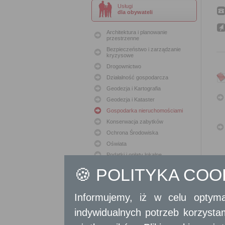
Usługi
dla obywateli
Architektura i planowanie
przestrzenne
Bezpieczeństwo i zarządzanie
kryzysowe
Drogownictwo
Działalność gospodarcza
Geodezja i Kartografia
Geodezja i Kataster
Gospodarka nieruchomościami
Konserwacja zabytków
Ochrona Środowiska
Oświata
Podatki i opłaty lokalne
Polityka lokalowa
🍪 POLITYKA CO
Polityka społeczna
Skargi i wnioski
Informujemy, iż w celu optyma
Sport i Rekreacja
Sprawy komunalne
indywidualnych potrzeb korzyst
Sprawy komunikacyjne