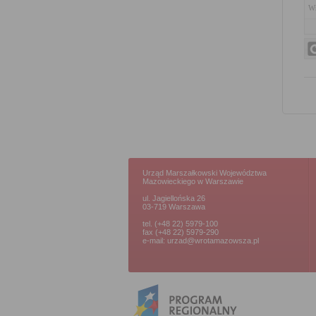
Wn
Urząd Marszałkowski Województwa
Mazowieckiego w Warszawie
ul. Jagiellońska 26
03-719 Warszawa
tel. (+48 22) 5979-100
fax (+48 22) 5979-290
e-mail: urzad@wrotamazowsza.pl