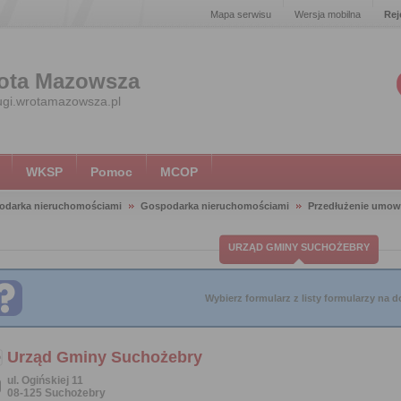
Mapa serwisu
Wersja mobilna
Rej
ota Mazowsza
ugi.wrotamazowsza.pl
WKSP
Pomoc
MCOP
odarka nieruchomościami
Gospodarka nieruchomościami
Przedłużenie umow
URZĄD GMINY SUCHOŻEBRY
Wybierz formularz z listy formularzy na do
Urząd Gminy Suchożebry
ul. Ogińskiej 11
08-125 Suchożebry