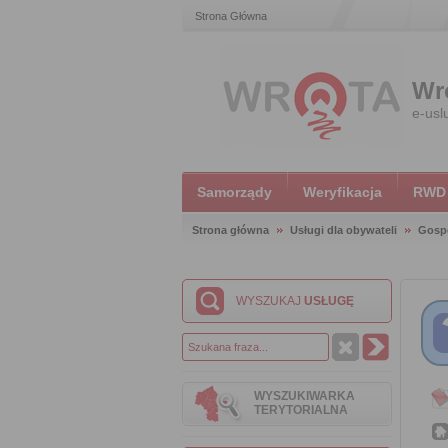
Strona Główna
Wr
e-usl
Samorządy
Weryfikacja
RWD
Strona główna
Usługi dla obywateli
Gosp
WYSZUKAJ
USŁUGĘ
WYSZUKIWARKA
TERYTORIALNA