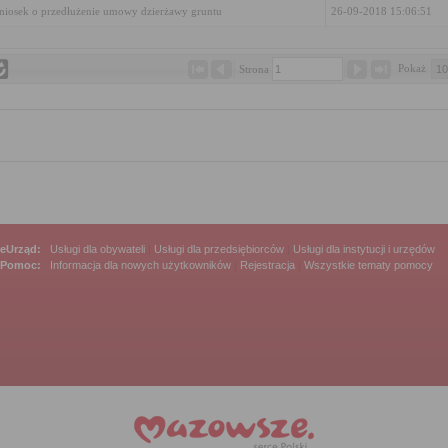
iosek o przedłużenie umowy dzierżawy gruntu
26-09-2018 15:06:51
Pokaż 
Strona 
eUrząd:
Usługi dla obywateli
|
Usługi dla przedsiębiorców
|
Usługi dla instytucji i urzędów
Pomoc:
Informacja dla nowych użytkowników
|
Rejestracja
|
Wszystkie tematy pomocy