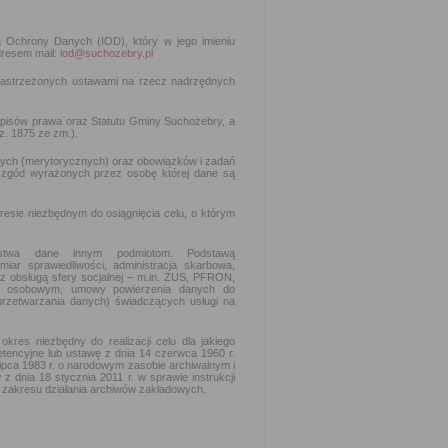
ra Ochrony Danych (IOD), który w jego imieniu
dresem mail:
iod@suchozebry.pl
zastrzeżonych ustawami na rzecz nadrzędnych
episów prawa oraz Statutu Gminy Suchożebry, a
z. 1875 ze zm.).
ych (merytorycznych) oraz obowiązków i zadań
 zgód wyrażonych przez osobę której dane są
esie niezbędnym do osiągnięcia celu, o którym
aństwa dane innym podmiotom. Podstawą
iar sprawiedliwości, administracja skarbowa,
 z obsługą sfery socjalnej – m.in. ZUS, PFRON,
m osobowym, umowy powierzenia danych do
 przetwarzania danych) świadczących usługi na
es niezbędny do realizacji celu dla jakiego
etencyjne lub ustawę z dnia 14 czerwca 1960 r.
lipca 1983 r. o narodowym zasobie archiwalnym i
 dnia 18 stycznia 2011 r. w sprawie instrukcji
 i zakresu działania archiwów zakładowych.