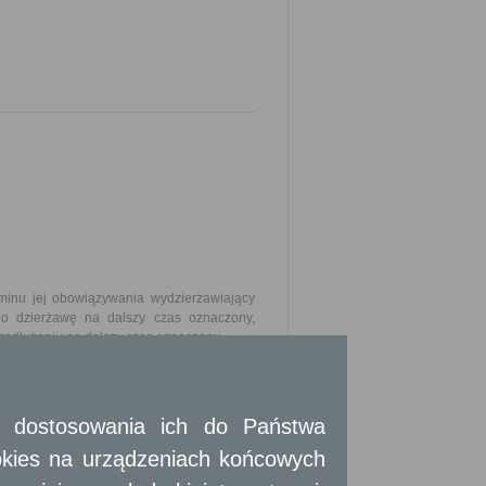
minu jej obowiązywania wydzierżawiający
 o dzierżawę na dalszy czas oznaczony,
zedłużeniu na dalszy czas oznaczony
ości, której dotyczy oraz wskazywać dane
 i dostosowania ich do Państwa
okies na urządzeniach końcowych
u z księgi ewidencji partii politycznych.
twierdzający prowadzenie działalności