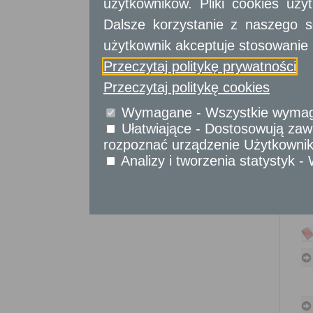
użytkowników. Pliki cookies uż
Sprawy obywatelskie
Dalsze korzystanie z naszego s
Udostępnianie informacji publicznej
Urząd Stanu Cywilnego
użytkownik akceptuje stosowanie 
Przeczytaj politykę prywatności
Usługi
dla przedsiębiorców
Przeczytaj politykę cookies
Usługi
dla instytucji,
Wymagane - Wszystkie wymagan
urzędów
Ułatwiające - Dostosowują zawa
rozpoznać urządzenie Użytkownika
Analizy i tworzenia statystyk 