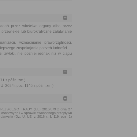
zadań przez właściwe organy albo przez
 przewlekłe lub biurokratyczne załatwianie
nizacji, wzmacnianie praworządności,
lepszego zaspokajania potrzeb ludności.
j zwłoki, nie później jednak niż w ciągu
071 z późn. zm.)
U. 2024r. poz. 1145 z późn. zm.)
PEJSKIEGO I RADY (UE) 2016/679 z dnia 27
ch osobowych i w sprawie swobodnego przepływu
danych) (Dz. U. UE. z 2016 r., L 119, poz. 1)