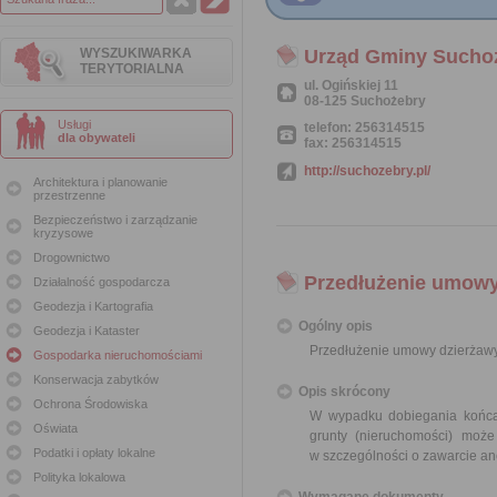
WYSZUKIWARKA
Urząd Gminy Sucho
TERYTORIALNA
ul. Ogińskiej 11
08-125 Suchożebry
Usługi
telefon: 256314515
dla obywateli
fax: 256314515
http://suchozebry.pl/
Architektura i planowanie
przestrzenne
Bezpieczeństwo i zarządzanie
kryzysowe
Drogownictwo
Przedłużenie umowy
Działalność gospodarcza
Geodezja i Kartografia
Ogólny opis
Geodezja i Kataster
Przedłużenie umowy dzierżawy
Gospodarka nieruchomościami
Konserwacja zabytków
Opis skrócony
Ochrona Środowiska
W wypadku dobiegania końca 
Oświata
grunty (nieruchomości) moż
Podatki i opłaty lokalne
w szczególności o zawarcie an
Polityka lokalowa