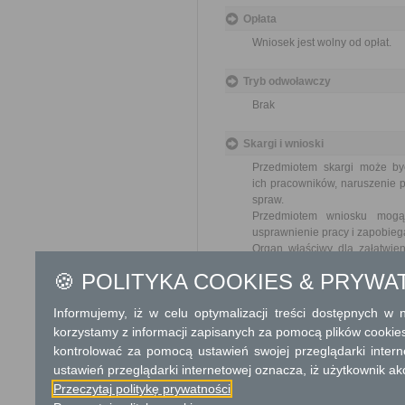
Opłata
Wniosek jest wolny od opłat.
Tryb odwoławczy
Brak
Skargi i wnioski
Przedmiotem skargi może by
ich pracowników, naruszenie p
spraw.
Przedmiotem wniosku mogą 
usprawnienie pracy i zapobieg
Organ właściwy dla załatwien
miesiąca.
🍪 POLITYKA COOKIES & PRYWA
Podstawa prawna
Informujemy, iż w celu optymalizacji treści dostępnych w
Ustawa z dnia 23 kwiet
korzystamy z informacji zapisanych za pomocą plików cookie
Ustawa z dnia 21 sierp
kontrolować za pomocą ustawień swojej przeglądarki inter
ustawień przeglądarki internetowej oznacza, iż użytkownik ak
Ochrona danych osobowych
Przeczytaj politykę prywatności