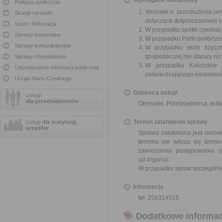
Wymagane dokumenty
Polityka społeczna
Wniosek o przedłużenie umo
Skargi i wnioski
dotyczące dotychczasowej 
Sport i Rekreacja
W przypadku spółki cywilne
Sprawy komunalne
W przypadku Partii polityczn
Sprawy komunikacyjne
W przypadku osób fizyczn
gospodarczej nie starszy niż
Sprawy obywatelskie
W przypadku Kościołów 
Udostępnianie informacji publicznej
potwierdzającego osobowoś
Urząd Stanu Cywilnego
Odbiorca usługi
Usługi
dla przedsiębiorców
Obywatel, Przedsiębiorca, Insty
Termin załatwienia sprawy
Usługi
dla instytucji,
urzędów
Sprawa załatwiana jest niezwł
terminu nie wlicza się term
zawieszenia postępowania 
od organu).
W przypadku spraw szczególni
Informacja
tel. 256314515
Dodatkowe informac