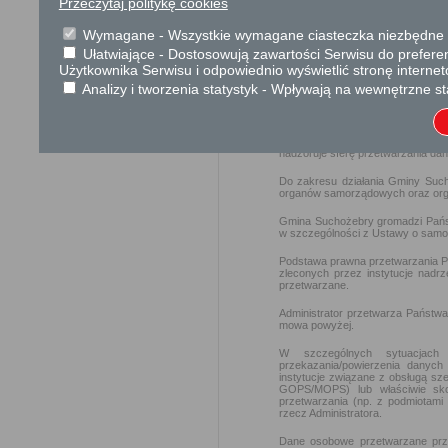
Przeczytaj politykę cookies
W związku z zapisami art. 13
kwietnia 2016 r. w sprawie ochro
Wymagane - Wszystkie wymagane ciasteczka niezbędne do
takich danych oraz uchylenia dyr
informujemy, że Administratorem 
Ułatwiające - Dostosowują zawartości Serwisu do preferen
Użytkownika Serwisu i odpowiednio wyświetlić stronę interne
Gmina Suchożebry
Analizy i tworzenia statystyk - Wpływają na wewnętrzne st
ul. Aleksandry Ogińskiej 11, 08-1
tel.: (25) 25 631 45 15
Informujemy że na mocy art. 37 
nadzoruje sferę przetwarzania d
Do zakresu działania Gminy Suc
organów samorządowych oraz orga
Gmina Suchożebry gromadzi Państ
w szczególności z Ustawy o samorz
Podstawa prawna przetwarzania P
zleconych przez instytucje nad
przetwarzane.
Administrator przetwarza Państwa
mowa powyżej.
W szczególnych sytuacjach
przekazania/powierzenia danych 
instytucje związane z obsługą sz
GOPS/MOPS) lub właściwie sk
przetwarzania (np. z podmiotami 
rzecz Administratora.
Dane osobowe przetwarzane prze