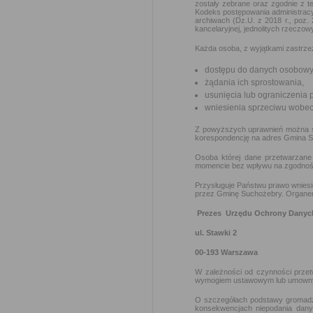
zostały zebrane oraz zgodnie z t
Kodeks postępowania administracyj
archiwach (Dz.U. z 2018 r., poz.
kancelaryjnej, jednolitych rzeczow
Każda osoba, z wyjątkami zastrze
dostępu do danych osobowyc
żądania ich sprostowania,
usunięcia lub ograniczenia 
wniesienia sprzeciwu wobec
Z powyższych uprawnień można skor
korespondencję na adres Gmina Su
Osoba której dane przetwarzane
momencie bez wpływu na zgodność 
Przysługuje Państwu prawo wnies
przez Gminę Suchożebry. Organem 
Prezes Urzędu Ochrony Dany
ul. Stawki 2
00-193 Warszawa
W zależności od czynności prze
wymogiem ustawowym lub umown
O szczegółach podstawy gromadze
konsekwencjach niepodania dan