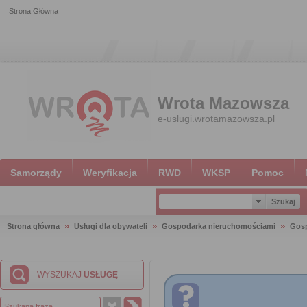
Strona Główna
Wrota Mazowsza
e-uslugi.wrotamazowsza.pl
Samorządy
Weryfikacja
RWD
WKSP
Pomoc
Strona główna
Usługi dla obywateli
Gospodarka nieruchomościami
Gosp
WYSZUKAJ
USŁUGĘ