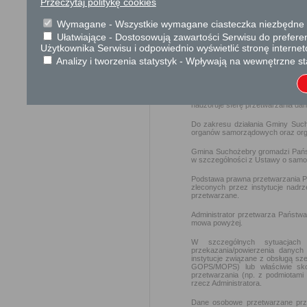
Przeczytaj politykę cookies
W związku z zapisami art. 13
kwietnia 2016 r. w sprawie ochro
Wymagane - Wszystkie wymagane ciasteczka niezbędne do
takich danych oraz uchylenia dyr
informujemy, że Administratorem 
Ułatwiające - Dostosowują zawartości Serwisu do preferen
Użytkownika Serwisu i odpowiednio wyświetlić stronę interne
Gmina Suchożebry
Analizy i tworzenia statystyk - Wpływają na wewnętrzne st
ul. Aleksandry Ogińskiej 11, 08-1
tel.: (25) 25 631 45 15
Informujemy że na mocy art. 37 
nadzoruje sferę przetwarzania d
Do zakresu działania Gminy Suc
organów samorządowych oraz orga
Gmina Suchożebry gromadzi Państ
w szczególności z Ustawy o samorz
Podstawa prawna przetwarzania P
zleconych przez instytucje nad
przetwarzane.
Administrator przetwarza Państwa
mowa powyżej.
W szczególnych sytuacjach
przekazania/powierzenia danych 
instytucje związane z obsługą sz
GOPS/MOPS) lub właściwie sk
przetwarzania (np. z podmiotami 
rzecz Administratora.
Dane osobowe przetwarzane prze