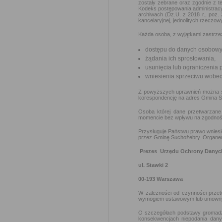
zostały zebrane oraz zgodnie z t
Kodeks postępowania administracyj
archiwach (Dz.U. z 2018 r., poz.
kancelaryjnej, jednolitych rzeczow
Każda osoba, z wyjątkami zastrze
dostępu do danych osobowyc
żądania ich sprostowania,
usunięcia lub ograniczenia 
wniesienia sprzeciwu wobec
Z powyższych uprawnień można skor
korespondencję na adres Gmina Su
Osoba której dane przetwarzane
momencie bez wpływu na zgodność 
Przysługuje Państwu prawo wnies
przez Gminę Suchożebry. Organem 
Prezes Urzędu Ochrony Dany
ul. Stawki 2
00-193 Warszawa
W zależności od czynności prze
wymogiem ustawowym lub umown
O szczegółach podstawy gromadze
konsekwencjach niepodania dan