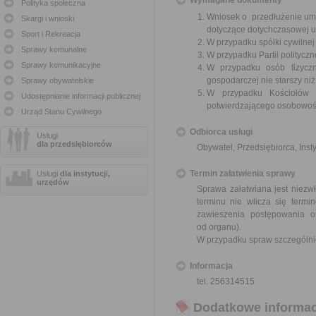
Wymagane dokumenty
Polityka społeczna
Wniosek o przedłużenie umo
Skargi i wnioski
dotyczące dotychczasowej 
Sport i Rekreacja
W przypadku spółki cywilne
Sprawy komunalne
W przypadku Partii polityczn
Sprawy komunikacyjne
W przypadku osób fizyczn
gospodarczej nie starszy niż
Sprawy obywatelskie
W przypadku Kościołów 
Udostępnianie informacji publicznej
potwierdzającego osobowoś
Urząd Stanu Cywilnego
Odbiorca usługi
Usługi
dla przedsiębiorców
Obywatel, Przedsiębiorca, Insty
Termin załatwienia sprawy
Usługi
dla instytucji,
urzędów
Sprawa załatwiana jest niezwł
terminu nie wlicza się term
zawieszenia postępowania 
od organu).
W przypadku spraw szczególni
Informacja
tel. 256314515
Dodatkowe informac