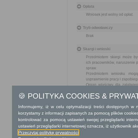
Opłata
Wniosek jest wolny od opłat.
Tryb odwoławczy
Brak
Skargi i wnioski
Przedmiotem skargi może by
ich pracowników, naruszenie p
spraw.
Przedmiotem wniosku mogą 
usprawnienie pracy i zapobieg
Organ właściwy dla załatwien
miesiąca.
🍪 POLITYKA COOKIES & PRYWA
Podstawa prawna
Informujemy, iż w celu optymalizacji treści dostępnych w
Ustawa z dnia 23 kwiet
korzystamy z informacji zapisanych za pomocą plików cookie
Ustawa z dnia 21 sierp
kontrolować za pomocą ustawień swojej przeglądarki inter
ustawień przeglądarki internetowej oznacza, iż użytkownik ak
Ochrona danych osobowych
Przeczytaj politykę prywatności