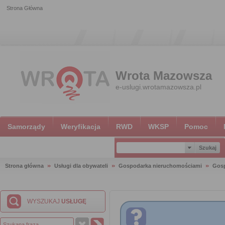
Strona Główna
Wrota Mazowsza
e-uslugi.wrotamazowsza.pl
Samorządy
Weryfikacja
RWD
WKSP
Pomoc
Strona główna
Usługi dla obywateli
Gospodarka nieruchomościami
Gosp
WYSZUKAJ
USŁUGĘ