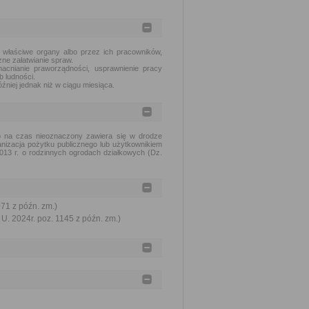
 właściwe organy albo przez ich pracowników,
ne załatwianie spraw.
acnianie praworządności, usprawnienie pracy
b ludności.
źniej jednak niż w ciągu miesiąca.
b na czas nieoznaczony zawiera się w drodze
anizacja pożytku publicznego lub użytkownikiem
013 r. o rodzinnych ogrodach działkowych (Dz.
071 z późn. zm.)
U. 2024r. poz. 1145 z późn. zm.)