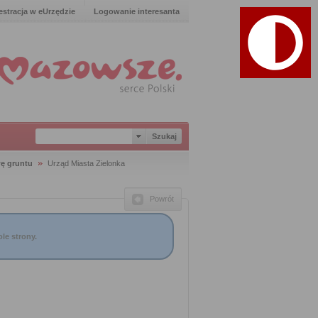
estracja w eUrzędzie
Logowanie interesanta
ę gruntu
Urząd Miasta Zielonka
Powrót
le strony.