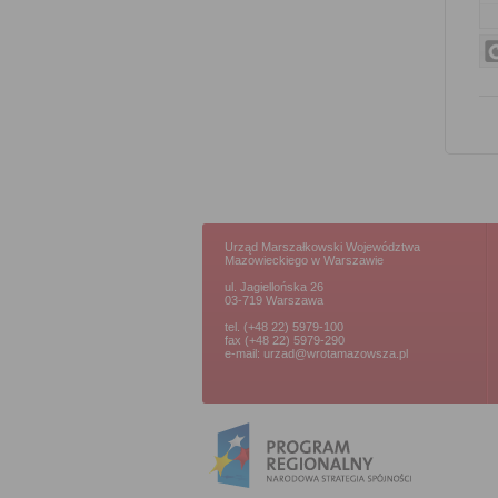
Urząd Marszałkowski Województwa
Mazowieckiego w Warszawie
ul. Jagiellońska 26
03-719 Warszawa
tel. (+48 22) 5979-100
fax (+48 22) 5979-290
e-mail: urzad@wrotamazowsza.pl