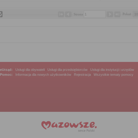
Pokaż 
Strona 
eUrząd:
Usługi dla obywateli
|
Usługi dla przedsiębiorców
|
Usługi dla instytucji i urzędów
Pomoc:
Informacja dla nowych użytkowników
|
Rejestracja
|
Wszystkie tematy pomocy