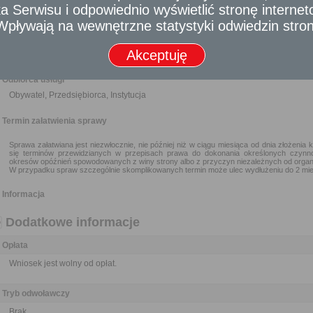
politycznych.
 Serwisu i odpowiednio wyświetlić stronę interne
W przypadku osób fizycznych do wniosku należy dołączyć dokument po
- Wpływają na wewnętrzne statystyki odwiedzin stro
gospodarczej w formie papierowej lub elektronicznej, nie starszy niż 3 miesią
W przypadku Kościołów i związków wyznaniowych do wniosku należy 
Akceptuję
potwierdzającego osobowość prawną.
Odbiorca usługi
Obywatel, Przedsiębiorca, Instytucja
Termin załatwienia sprawy
Sprawa załatwiana jest niezwłocznie, nie później niż w ciągu miesiąca od dnia złożenia 
się terminów przewidzianych w przepisach prawa do dokonania określonych czynn
okresów opóźnień spowodowanych z winy strony albo z przyczyn niezależnych od organ
W przypadku spraw szczególnie skomplikowanych termin może ulec wydłużeniu do 2 mie
Informacja
Dodatkowe informacje
Opłata
Wniosek jest wolny od opłat.
Tryb odwoławczy
Brak