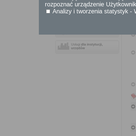
rozpoznać urządzenie Użytkownika
Sprawy obywatelskie
Analizy i tworzenia statystyk 
Udostępnianie informacji publicznej
Urząd Stanu Cywilnego
Usługi
dla przedsiębiorców
Usługi
dla instytucji,
urzędów