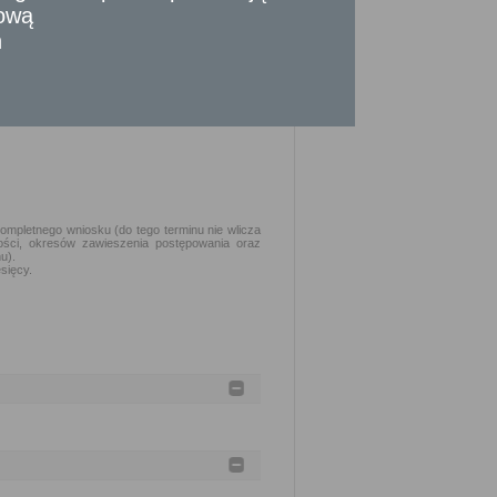
tową
twierdzający prowadzenie działalności
n
ce.
dołączyć – kserokopię/skan dokumentu
kompletnego wniosku (do tego terminu nie wlicza
ości, okresów zawieszenia postępowania oraz
u).
sięcy.