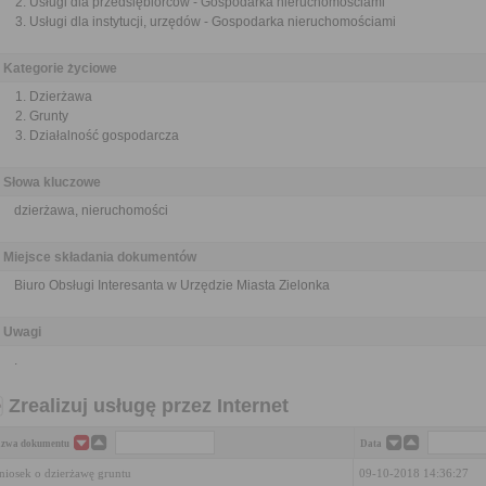
Usługi dla przedsiębiorców - Gospodarka nieruchomościami
Usługi dla instytucji, urzędów - Gospodarka nieruchomościami
Kategorie życiowe
Dzierżawa
Grunty
Działalność gospodarcza
Słowa kluczowe
dzierżawa, nieruchomości
Miejsce składania dokumentów
Biuro Obsługi Interesanta w Urzędzie Miasta Zielonka
Uwagi
.
Zrealizuj usługę przez Internet
zwa dokumentu
Data
iosek o dzierżawę gruntu
09-10-2018 14:36:27