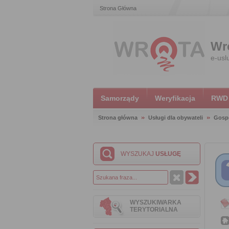
Strona Główna
Wr
e-usl
Samorządy
Weryfikacja
RWD
Strona główna
Usługi dla obywateli
Gosp
WYSZUKAJ
USŁUGĘ
WYSZUKIWARKA
TERYTORIALNA