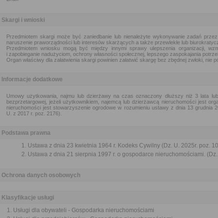
Skargi i wnioski
Przedmiotem skargi może być zaniedbanie lub nienależyte wykonywanie zadań przez
naruszenie praworządności lub interesów skarżących a także przewlekłe lub biurokratycz
Przedmiotem wniosku mogą być między innymi sprawy ulepszenia organizacji, wzm
i zapobieganie nadużyciom, ochrony własności społecznej, lepszego zaspokajania potrze
Organ właściwy dla załatwienia skargi powinien załatwić skargę bez zbędnej zwłoki, nie pó
Informacje dodatkowe
Umowy użytkowania, najmu lub dzierżawy na czas oznaczony dłuższy niż 3 lata lu
bezprzetargowej, jeżeli użytkownikiem, najemcą lub dzierżawcą nieruchomości jest org
nieruchomości jest stowarzyszenie ogrodowe w rozumieniu ustawy z dnia 13 grudnia 2
U. z 2017 r. poz. 2176).
Podstawa prawna
Ustawa z dnia 23 kwietnia 1964 r. Kodeks Cywilny (Dz. U. 2025r. poz. 1
Ustawa z dnia 21 sierpnia 1997 r. o gospodarce nieruchomościami. (Dz. 
Ochrona danych osobowych
Klasyfikacje usługi
Usługi dla obywateli - Gospodarka nieruchomościami