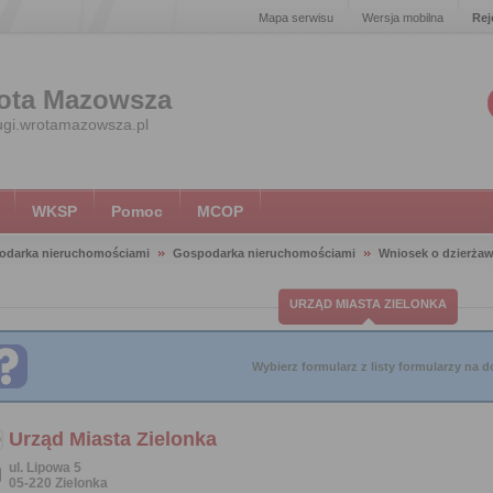
Mapa serwisu
Wersja mobilna
Rej
ota Mazowsza
ugi.wrotamazowsza.pl
WKSP
Pomoc
MCOP
odarka nieruchomościami
Gospodarka nieruchomościami
Wniosek o dzierżaw
URZĄD MIASTA ZIELONKA
Wybierz formularz z listy formularzy na do
Urząd Miasta Zielonka
ul. Lipowa 5
05-220 Zielonka