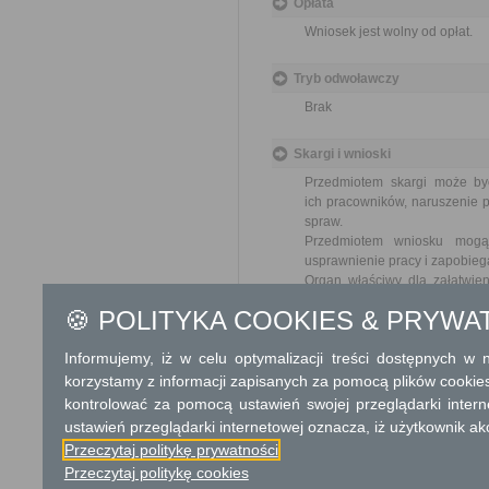
Opłata
Wniosek jest wolny od opłat.
Tryb odwoławczy
Brak
Skargi i wnioski
Przedmiotem skargi może by
ich pracowników, naruszenie p
spraw.
Przedmiotem wniosku mogą 
usprawnienie pracy i zapobieg
Organ właściwy dla załatwien
miesiąca.
🍪 POLITYKA COOKIES & PRYWA
Podstawa prawna
Informujemy, iż w celu optymalizacji treści dostępnych w
Ustawa z dnia 23 kwiet
korzystamy z informacji zapisanych za pomocą plików cookie
Ustawa z dnia 21 sierp
kontrolować za pomocą ustawień swojej przeglądarki inter
ustawień przeglądarki internetowej oznacza, iż użytkownik ak
Ochrona danych osobowych
Przeczytaj politykę prywatności
Przeczytaj politykę cookies
Klauzula informacyjna o przetwar