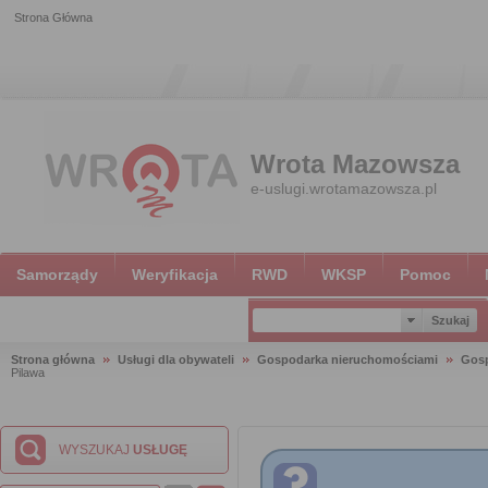
Strona Główna
Wrota Mazowsza
e-uslugi.wrotamazowsza.pl
Samorządy
Weryfikacja
RWD
WKSP
Pomoc
Strona główna
Usługi dla obywateli
Gospodarka nieruchomościami
Gosp
Pilawa
WYSZUKAJ
USŁUGĘ