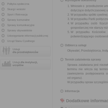
Wymagane dokumenty
Polityka społeczna
Wniosek o przedłużenie umo
Skargi i wnioski
dotyczące dotychczasowej 
Sport i Rekreacja
W przypadku spółki cywilne
W przypadku Partii polityczn
Sprawy komunalne
W przypadku osób fizyczn
Sprawy komunikacyjne
gospodarczej nie starszy niż
Sprawy obywatelskie
W przypadku Kościołów 
Udostępnianie informacji publicznej
potwierdzającego osobowoś
Urząd Stanu Cywilnego
Odbiorca usługi
Usługi
Obywatel, Przedsiębiorca, Insty
dla przedsiębiorców
Termin załatwienia sprawy
Usługi
dla instytucji,
Sprawa załatwiana jest niezwł
urzędów
terminu nie wlicza się term
zawieszenia postępowania 
od organu).
W przypadku spraw szczególni
Informacja
Dodatkowe informac