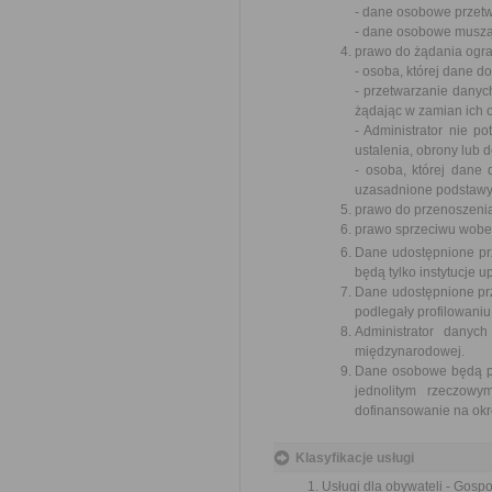
- dane osobowe przet
- dane osobowe muszą 
prawo do żądania ogra
- osoba, której dane 
- przetwarzanie danyc
żądając w zamian ich 
- Administrator nie p
ustalenia, obrony lub 
- osoba, której dane
uzasadnione podstawy 
prawo do przenoszeni
prawo sprzeciwu wobe
Dane udostępnione pr
będą tylko instytucje
Dane udostępnione pr
podlegały profilowaniu
Administrator danyc
międzynarodowej.
Dane osobowe będą prz
jednolitym rzeczow
dofinansowanie na okre
Klasyfikacje usługi
Usługi dla obywateli - Gos