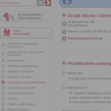
WYSZUKIWARKA
Urząd Miasta i Gmin
TERYTORIALNA
al. Wyzwolenia 158
08-440 Pilawa
Usługi
telefon: Centrala: 25 685 61 10
dla obywateli
http://www.pilawa.com.pl
Architektura i planowanie
przestrzenne
Bezpieczeństwo i zarządzanie
kryzysowe
Drogownictwo
Przedłużenie umowy
Działalność gospodarcza
Geodezja i Kartografia
Ogólny opis
Geodezja i Kataster
Przedłużenie umowy dzierżawy
Gospodarka nieruchomościami
Opis skrócony
Konserwacja zabytków
W wypadku dobiegania końca 
Ochrona Środowiska
grunty (nieruchomości) moż
Oświata
w szczególności o zawarcie an
Podatki i opłaty lokalne
Polityka lokalowa