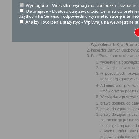
Wymagane - Wszystkie wymagane ciasteczka niezbędne do
W związku z realizacją wymogów 
ochrony osób fizycznych w zwią
Ułatwiające - Dostosowują zawartości Serwisu do preferen
uchylenia dyrektywy 95/46/WE (o
Użytkownika Serwisu i odpowiednio wyświetlić stronę interne
„RODO”, informujemy o zasadac
związanych.
Analizy i tworzenia statystyk - Wpływają na wewnętrzne st
Poniższe zasady stosuje się poc
Administratorem Pani/Pana d
Wyzwolenia 158, w Pilawie 0
Inspektor Danych Osobowyc
Pani/Pana dane osobowe prz
wypełnienia obowiązk
realizacji umów zawart
w pozostałych przyp
udzielonej zgody w zak
Administrator przetw
umów oraz na podstawi
W związku z przetwarz
prawo dostępu do dany
prawo do żądania spr
prawo do żądania usun
- dane nie są już niez
- osoba, której dane 
- osoba, której dan
przetwarzania danych 