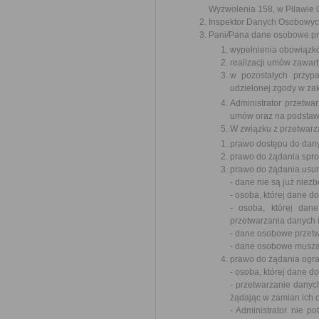
Wyzwolenia 158, w Pilawie 0
Inspektor Danych Osobowyc
Pani/Pana dane osobowe prz
wypełnienia obowiązk
realizacji umów zawart
w pozostałych przyp
udzielonej zgody w zak
Administrator przetw
umów oraz na podstawi
W związku z przetwarz
prawo dostępu do dany
prawo do żądania spr
prawo do żądania usun
- dane nie są już niez
- osoba, której dane 
- osoba, której dan
przetwarzania danych 
- dane osobowe przet
- dane osobowe muszą 
prawo do żądania ogra
- osoba, której dane 
- przetwarzanie danyc
żądając w zamian ich 
- Administrator nie p