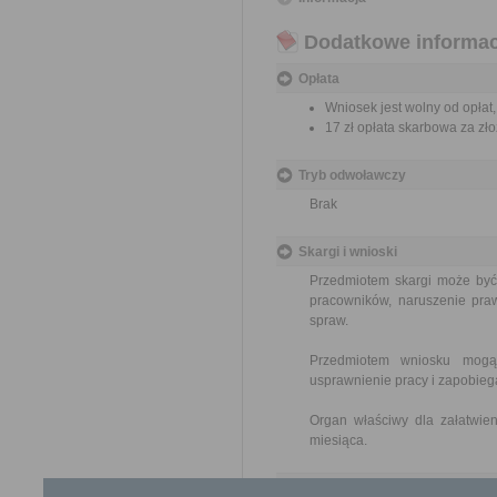
Dodatkowe informac
Opłata
Wniosek jest wolny od opłat,
17 zł opłata skarbowa za z
Tryb odwoławczy
Brak
Skargi i wnioski
Przedmiotem skargi może być
pracowników, naruszenie praw
spraw.
Przedmiotem wniosku mogą 
usprawnienie pracy i zapobieg
Organ właściwy dla załatwien
miesiąca.
Informacje dodatkowe