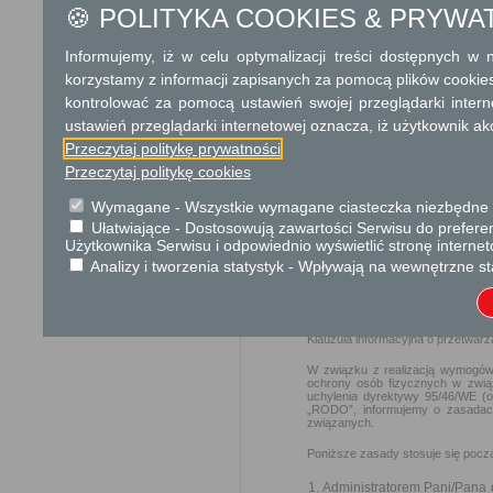
🍪 POLITYKA COOKIES & PRYWA
Cenę sprzedawanej nieruchom
Zapłata ceny, może zostać roz
Informujemy, iż w celu optymalizacji treści dostępnych w
Wierzytelność Skarbu Państ
korzystamy z informacji zapisanych za pomocą plików cookie
zabezpieczeniu, w szczególn
Pierwsza rata podlega zap
kontrolować za pomocą ustawień swojej przeglądarki inter
następne raty wraz z oproc
ustawień przeglądarki internetowej oznacza, iż użytkownik ak
Koszty przeniesienia własno
Przeczytaj politykę prywatności
Przeczytaj politykę cookies
Podstawa prawna
Wymagane - Wszystkie wymagane ciasteczka niezbędne do
Ustawa z dnia 21 sierpnia 19
Ułatwiające - Dostosowują zawartości Serwisu do preferen
Ustawa z dnia 11 marca 2004 
Użytkownika Serwisu i odpowiednio wyświetlić stronę interne
Ustawa z dnia 23 kwietnia 19
Analizy i tworzenia statystyk - Wpływają na wewnętrzne st
Ochrona danych osobowych
Klauzula informacyjna o przetwar
W związku z realizacją wymogów 
ochrony osób fizycznych w zwią
uchylenia dyrektywy 95/46/WE (o
„RODO”, informujemy o zasadac
związanych.
Poniższe zasady stosuje się poc
Administratorem Pani/Pana d