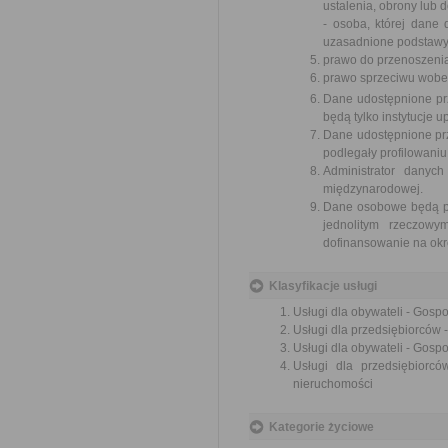
ustalenia, obrony lub 
- osoba, której dane
uzasadnione podstawy 
prawo do przenoszeni
prawo sprzeciwu wobe
Dane udostępnione pr
będą tylko instytucje
Dane udostępnione pr
podlegały profilowaniu
Administrator danyc
międzynarodowej.
Dane osobowe będą prz
jednolitym rzeczow
dofinansowanie na okre
Klasyfikacje usługi
Usługi dla obywateli - Gos
Usługi dla przedsiębiorców
Usługi dla obywateli - Gos
Usługi dla przedsiębiorc
nieruchomości
Kategorie życiowe