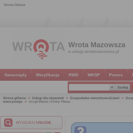
Strona Główna
Wrota Mazowsza
e-uslugi.wrotamazowsza.pl
Samorządy
Weryfikacja
RWD
WKSP
Pomoc
Strona główna
Usługi dla obywateli
Gospodarka nieruchomościami
Gosp
wieczystego
Urząd Miasta i Gminy Pilawa
WYSZUKAJ
USŁUGĘ