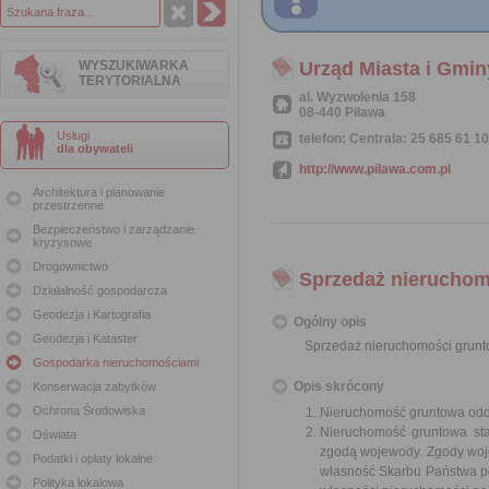
WYSZUKIWARKA
Urząd Miasta i Gmin
TERYTORIALNA
al. Wyzwolenia 158
08-440 Pilawa
Usługi
telefon: Centrala: 25 685 61 10
dla obywateli
http://www.pilawa.com.pl
Architektura i planowanie
przestrzenne
Bezpieczeństwo i zarządzanie
kryzysowe
Drogownictwo
Sprzedaż nieruchomo
Działalność gospodarcza
Geodezja i Kartografia
Ogólny opis
Geodezja i Kataster
Sprzedaż nieruchomości grunto
Gospodarka nieruchomościami
Opis skrócony
Konserwacja zabytków
Ochrona Środowiska
Nieruchomość gruntowa odd
Nieruchomość gruntowa st
Oświata
zgodą wojewody. Zgody woj
Podatki i opłaty lokalne
własność Skarbu Państwa po
Polityka lokalowa