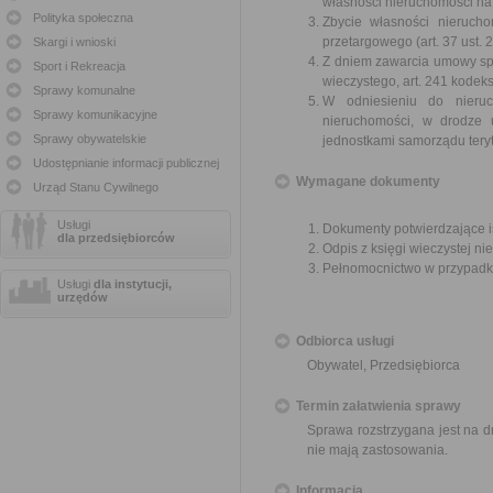
własności nieruchomości na 
Polityka społeczna
Zbycie własności nieruch
przetargowego (art. 37 ust.
Skargi i wnioski
Z dniem zawarcia umowy sp
Sport i Rekreacja
wieczystego, art. 241 kodek
Sprawy komunalne
W odniesieniu do nieruc
Sprawy komunikacyjne
nieruchomości, w drodze 
Sprawy obywatelskie
jednostkami samorządu tery
Udostępnianie informacji publicznej
Wymagane dokumenty
Urząd Stanu Cywilnego
Usługi
Dokumenty potwierdzające i
dla przedsiębiorców
Odpis z księgi wieczystej ni
Pełnomocnictwo w przypadku
Usługi
dla instytucji,
urzędów
Odbiorca usługi
Obywatel, Przedsiębiorca
Termin załatwienia sprawy
Sprawa rozstrzygana jest na d
nie mają zastosowania.
Informacja