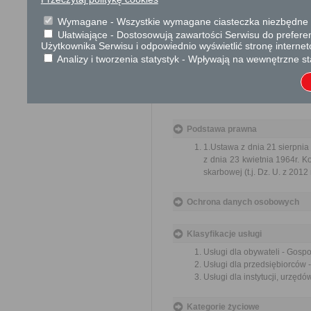
Wnioskodawca proszony jest 
Wymagane - Wszystkie wymagane ciasteczka niezbędne do
Ułatwiające - Dostosowują zawartości Serwisu do preferen
O terminie podpisania umowy dzier
Użytkownika Serwisu i odpowiednio wyświetlić stronę interne
Analizy i tworzenia statystyk - Wpływają na wewnętrzne st
Numer konta bankowego:
Bank PEKAO SA
Nr 61 1240 6
Podstawa prawna
1.Ustawa z dnia 21 sierpnia 
z dnia 23 kwietnia 1964r. Ko
skarbowej (t.j. Dz. U. z 2012 
Ochrona danych osobowych
Klasyfikacje usługi
Usługi dla obywateli - Gosp
Usługi dla przedsiębiorców
Usługi dla instytucji, urzę
Kategorie życiowe