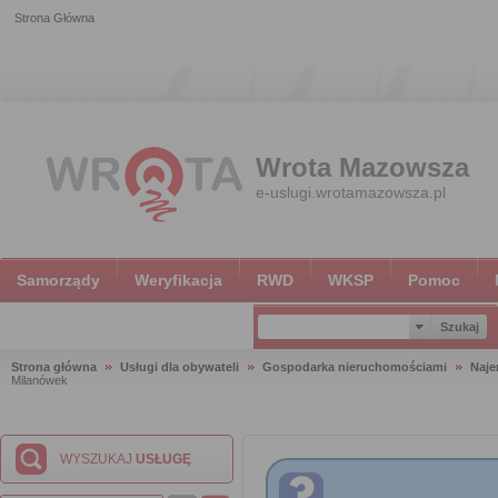
Strona Główna
Wrota Mazowsza
e-uslugi.wrotamazowsza.pl
Samorządy
Weryfikacja
RWD
WKSP
Pomoc
Strona główna
Usługi dla obywateli
Gospodarka nieruchomościami
Naje
Milanówek
WYSZUKAJ
USŁUGĘ