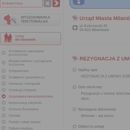
WYSZUKIWARKA
Urząd Miasta Milan
TERYTORIALNA
ul. Kościuszki 45
05-822 Milanówek
Usługi
dla obywateli
Architektura i planowanie
przestrzenne
REZYGNACJA Z U
Bezpieczeństwo i zarządzanie
kryzysowe
Ogólny opis
Drogownictwo
REZYGNACJA Z UMOWY DZI
Działalność gospodarcza
Geodezja i Kartografia
Opis skrócony
Geodezja i Kataster
Rezygnacja z umowy dzierżaw
Gospodarka nieruchomościami
stron.
Konserwacja zabytków
Ochrona Środowiska
Wymagane dokumenty
Oświata
Wniosek – wg wzoru.
Podatki i opłaty lokalne
Odbiorca usługi
Polityka lokalowa