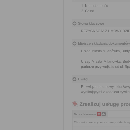
Nieruchomość
Grunt
Słowa kluczowe
REZYGNACJA Z UMOWY DZI
Miejsce składania dokumentów
Urząd Miasta Milanówka, Budyne
Urząd Miasta Milanówka, Budy
parterze przy wejściu od ul. S
Uwagi
Rozwiązanie umowy dzierżawy
wynikającymi z kodeksu cywiln
Zrealizuj usługę prz
Nazwa dokumentu
Wniosek o rozwiązanie umowy dzierżawy