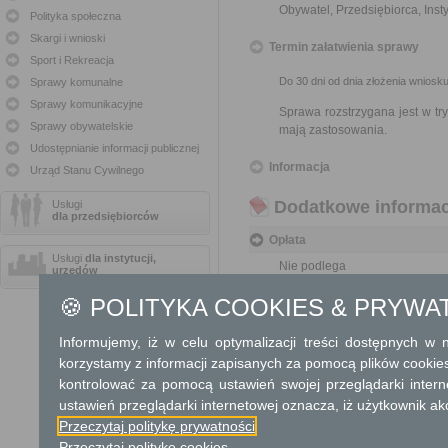
Obywatel, Przedsiębiorca, Insty
Polityka społeczna
Skargi i wnioski
Termin załatwienia sprawy
Sport i Rekreacja
Do 30 dni od dnia złożenia wniosku
Sprawy komunalne
Sprawy komunikacyjne
Sprawa rozstrzygana jest w t
Sprawy obywatelskie
mają zastosowania.
Udostępnianie informacji publicznej
Informacja
Urząd Stanu Cywilnego
Dodatkowe informac
Usługi
dla przedsiębiorców
Opłata
Usługi
dla instytucji,
Nie podlega
urzędów
🍪 POLITYKA COOKIES & PRYWA
Tryb odwoławczy
Nie przysługuje
Informujemy, iż w celu optymalizacji treści dostępnych w
korzystamy z informacji zapisanych za pomocą plików cookie
Skargi i wnioski
kontrolować za pomocą ustawień swojej przeglądarki inter
ustawień przeglądarki internetowej oznacza, iż użytkownik ak
----------------------------
Przeczytaj politykę prywatności
Przeczytaj politykę cookies
Informacje dodatkowe