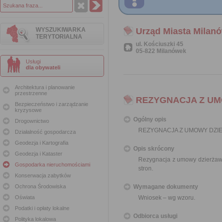
WYSZUKIWARKA
Urząd Miasta Milan
TERYTORIALNA
ul. Kościuszki 45
05-822 Milanówek
Usługi
dla obywateli
Architektura i planowanie
przestrzenne
REZYGNACJA Z U
Bezpieczeństwo i zarządzanie
kryzysowe
Ogólny opis
Drogownictwo
REZYGNACJA Z UMOWY DZI
Działalność gospodarcza
Geodezja i Kartografia
Opis skrócony
Geodezja i Kataster
Rezygnacja z umowy dzierżaw
Gospodarka nieruchomościami
stron.
Konserwacja zabytków
Ochrona Środowiska
Wymagane dokumenty
Oświata
Wniosek – wg wzoru.
Podatki i opłaty lokalne
Odbiorca usługi
Polityka lokalowa