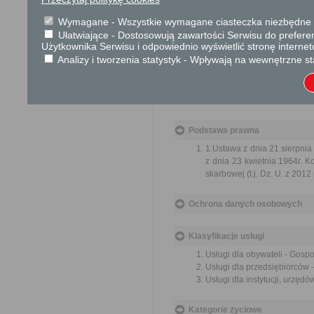
Wnioskodawca proszony jest 
Wymagane - Wszystkie wymagane ciasteczka niezbędne do
Ułatwiające - Dostosowują zawartości Serwisu do preferen
O terminie podpisania umowy dzier
Użytkownika Serwisu i odpowiednio wyświetlić stronę interne
Analizy i tworzenia statystyk - Wpływają na wewnętrzne st
Numer konta bankowego:
Bank PEKAO SA
Nr 61 1240 6
Podstawa prawna
1.Ustawa z dnia 21 sierpnia 
z dnia 23 kwietnia 1964r. Ko
skarbowej (t.j. Dz. U. z 2012 
Ochrona danych osobowych
Klasyfikacje usługi
Usługi dla obywateli - Gosp
Usługi dla przedsiębiorców
Usługi dla instytucji, urzę
Kategorie życiowe