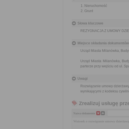
Nieruchomość
Grunt
Słowa kluczowe
REZYGNACJA Z UMOWY DZI
Miejsce składania dokumentów
Urząd Miasta Milanówka, Budyne
Urząd Miasta Milanówka, Budy
parterze przy wejściu od ul. S
Uwagi
Rozwiązanie umowy dzierżawy
wynikającymi z kodeksu cywiln
Zrealizuj usługę prz
Nazwa dokumentu
Wniosek o rozwiązanie umowy dzierżawy