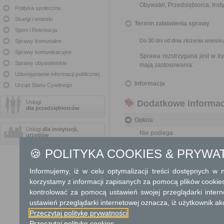
Obywatel, Przedsiębiorca, Insty
Polityka społeczna
Skargi i wnioski
Termin załatwienia sprawy
Sport i Rekreacja
Do 30 dni od dnia złożenia wniosku
Sprawy komunalne
Sprawy komunikacyjne
Sprawa rozstrzygana jest w t
Sprawy obywatelskie
mają zastosowania.
Udostępnianie informacji publicznej
Informacja
Urząd Stanu Cywilnego
Dodatkowe informac
Usługi
dla przedsiębiorców
Opłata
Usługi
dla instytucji,
Nie podlega
urzędów
🍪 POLITYKA COOKIES & PRYWA
Tryb odwoławczy
Nie przysługuje
Informujemy, iż w celu optymalizacji treści dostępnych w
korzystamy z informacji zapisanych za pomocą plików cookie
Skargi i wnioski
kontrolować za pomocą ustawień swojej przeglądarki inter
ustawień przeglądarki internetowej oznacza, iż użytkownik ak
----------------------------
Przeczytaj politykę prywatności
Przeczytaj politykę cookies
Informacje dodatkowe