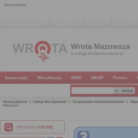
Strona Główna
Wrota Mazowsza
e-uslugi.wrotamazowsza.pl
Samorządy
Weryfikacja
RWD
WKSP
Pomoc
Strona główna
Usługi dla obywateli
Gospodarka nieruchomościami
Naje
Milanówek
WYSZUKAJ
USŁUGĘ