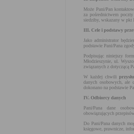
Może Pani/Pan kontakto
za pośrednictwem poczty 
siedziby, wskazany w pkt I
III. Cele i podstawy prz
Jako administrator będzi
podstawie Pani/Pana zgody 
Podpisując niniejszy fo
Młodzieszynie, ul. Wysz
związanych z dotyczącą P
W każdej chwili
przysł
danych osobowych, ale c
dokonano na podstawie Pa
IV. Odbiorcy danych
Pani/Pana dane osobo
obowiązujących przepisów 
Do Pani/Pana danych mog
księgowe, prawnicze, info