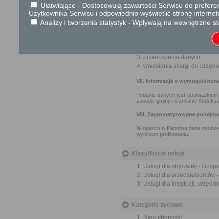
Ułatwiające - Dostosowują zawartości Serwisu do preferen
VI. Prawa osób, których dane d
Użytkownika Serwisu i odpowiednio wyświetlić stronę interne
Analizy i tworzenia statystyk - Wpływają na wewnętrzne st
Zgodnie z RODO, przysługuje Pan
dostępu do treści swoich da
wniesienia sprzeciwu wobec
przenoszenia danych,
wniesienia skargi do Urzę
VII. Informacja o wymogu/dobr
Podanie danych jest obowiązkiem 
zasobie gminy i o zmianie Kodeksu
VIII. Zautomatyzowane podejmo
W oparciu o Państwa dane osobow
wynikiem profilowania.
Klasyfikacje usługi
Usługi dla obywateli - Gosp
Usługi dla przedsiębiorców
Usługi dla instytucji, urzę
Kategorie życiowe
Nieruchomość