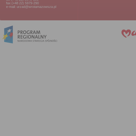
fax (+48 22) 5979-290
e-mail: urzad@wrotamazowsza.pl