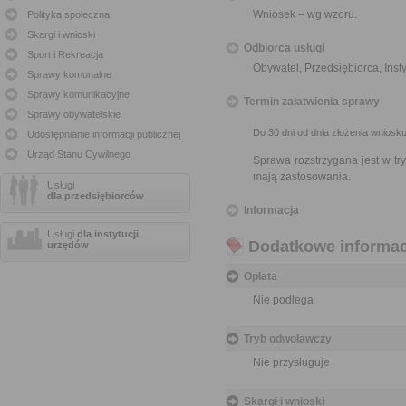
Wniosek – wg wzoru.
Polityka społeczna
Skargi i wnioski
Odbiorca usługi
Sport i Rekreacja
Obywatel, Przedsiębiorca, Insty
Sprawy komunalne
Sprawy komunikacyjne
Termin załatwienia sprawy
Sprawy obywatelskie
Do 30 dni od dnia złożenia wniosku
Udostępnianie informacji publicznej
Urząd Stanu Cywilnego
Sprawa rozstrzygana jest w t
mają zastosowania.
Usługi
dla przedsiębiorców
Informacja
Usługi
dla instytucji,
Dodatkowe informac
urzędów
Opłata
Nie podlega
Tryb odwoławczy
Nie przysługuje
Skargi i wnioski