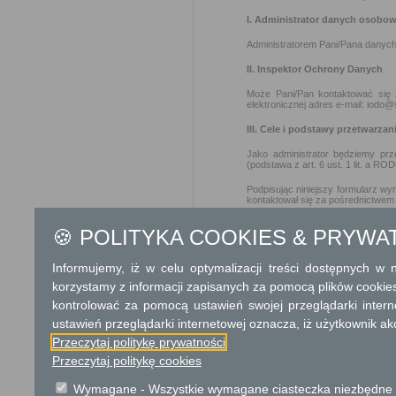
I. Administrator danych osobo
Administratorem Pani/Pana danych
II. Inspektor Ochrony Danych
Może Pani/Pan kontaktować się
elektronicznej adres e-mail: iodo@
III. Cele i podstawy przetwarzan
Jako administrator będziemy pr
(podstawa z art. 6 ust. 1 lit. a RO
Podpisując niniejszy formularz w
kontaktował się za pośrednictwem
W każdej chwili
przysługuje Pa
🍪 POLITYKA COOKIES & PRYWA
zgody nie wpływa na zgodność z p
IV. Odbiorcy danych
Informujemy, iż w celu optymalizacji treści dostępnych w
korzystamy z informacji zapisanych za pomocą plików cookie
Pani/Pana dane osobowe mogą zo
partnerom, czyli firmom, z którymi
kontrolować za pomocą ustawień swojej przeglądarki inter
Do Pani/Pana danych mogą też 
ustawień przeglądarki internetowej oznacza, iż użytkownik ak
informatyczne, likwidatorzy szkód
Przeczytaj politykę prywatności
V. Okres przechowywania dany
Przeczytaj politykę cookies
Pani/Pana dane osobowe będą pr
Wymagane - Wszystkie wymagane ciasteczka niezbędne do
niezbędny do zabezpieczenia ewe