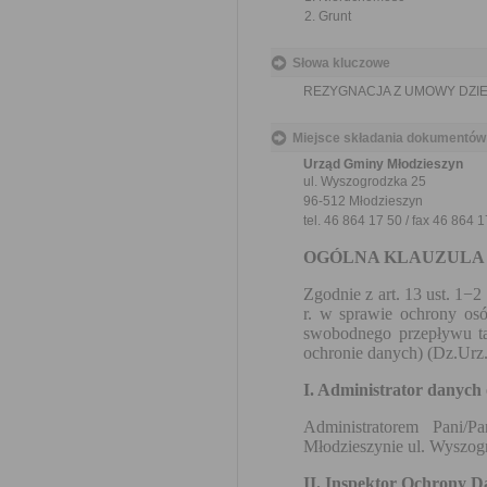
Grunt
Słowa kluczowe
REZYGNACJA Z UMOWY DZI
Miejsce składania dokumentów
Urząd Gminy Młodzieszyn
ul. Wyszogrodzka 25
96-512 Młodzieszyn
tel. 46 864 17 50 / fax 46 864 
OGÓLNA KLAUZULA
Zgodnie z art. 13 ust. 1−
r. w sprawie ochrony os
swobodnego przepływu ta
ochronie danych) (Dz.Urz.
I. Administrator danyc
Administratorem Pani/
Młodzieszynie ul. Wyszog
II. Inspektor Ochrony 