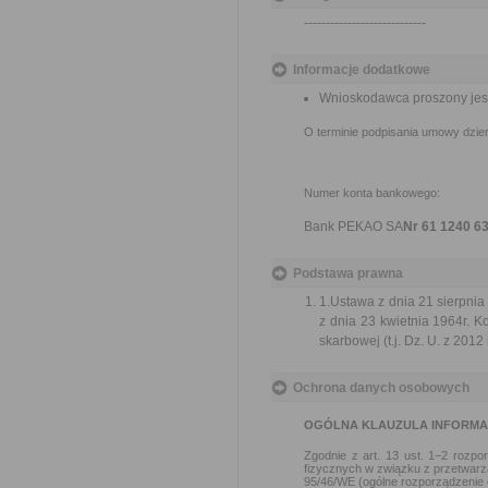
----------------------------
Informacje dodatkowe
Wnioskodawca proszony jest 
O terminie podpisania umowy dzier
Numer konta bankowego:
Bank PEKAO SA
Nr 61 1240 6
Podstawa prawna
1.Ustawa z dnia 21 sierpnia 
z dnia 23 kwietnia 1964r. Ko
skarbowej (t.j. Dz. U. z 2012 
Ochrona danych osobowych
OGÓLNA KLAUZULA INFORM
Zgodnie z art. 13 ust. 1−2 rozp
fizycznych w związku z przetwar
95/46/WE (ogólne rozporządzenie o