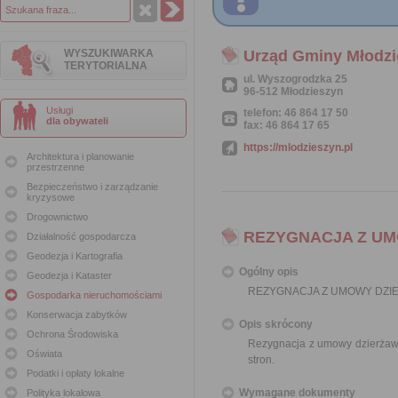
WYSZUKIWARKA
Urząd Gminy Młodzi
TERYTORIALNA
ul. Wyszogrodzka 25
96-512 Młodzieszyn
Usługi
telefon: 46 864 17 50
dla obywateli
fax: 46 864 17 65
https://mlodzieszyn.pl
Architektura i planowanie
przestrzenne
Bezpieczeństwo i zarządzanie
kryzysowe
Drogownictwo
REZYGNACJA Z U
Działalność gospodarcza
Geodezja i Kartografia
Ogólny opis
Geodezja i Kataster
REZYGNACJA Z UMOWY DZI
Gospodarka nieruchomościami
Konserwacja zabytków
Opis skrócony
Ochrona Środowiska
Rezygnacja z umowy dzierżaw
Oświata
stron.
Podatki i opłaty lokalne
Wymagane dokumenty
Polityka lokalowa