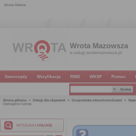
Strona Główna
Wrota Mazowsza
e-uslugi.wrotamazowsza.pl
Samorządy
Weryfikacja
RWD
WKSP
Pomoc
Strona główna
Usługi dla obywateli
Gospodarka nieruchomościami
Naje
Opinogórze Górnej
WYSZUKAJ
USŁUGĘ