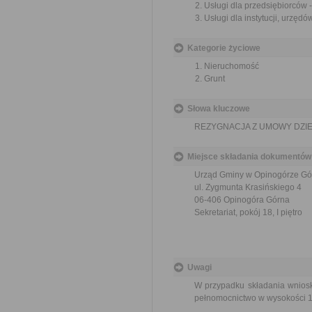
Usługi dla przedsiębiorców
Usługi dla instytucji, urzę
Kategorie życiowe
Nieruchomość
Grunt
Słowa kluczowe
REZYGNACJA Z UMOWY DZI
Miejsce składania dokumentów
Urząd Gminy w Opinogórze Gó
ul. Zygmunta Krasińskiego 4
06-406 Opinogóra Górna
Sekretariat, pokój 18, I piętro
Uwagi
W przypadku składania wnios
pełnomocnictwo w wysokości 1