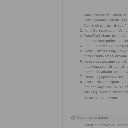
Administratorem Pana/Pan
wykonywaniem zadań publi
Górnej ul. Z. Krasińskiego
kontakt z Inspektorem Ochr
Pana/Pani dane osobowe b
udostępniane podmiotom in
dane osobowe przechowywane
klienci Urzędu mają prawo
ograniczenia przetwarzania
jeżeli przetwarzanie danych
przetwarzanie ich danych
którego dokonano na podstaw
klienci mają prawo wniesie
w większości przypadków p
jest obowiązkowe. W niek
realizacji celów, o których
fakcie poinformowani.
Klasyfikacje usługi
Usługi dla obywateli - Gosp