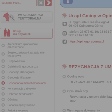
WYSZUKIWARKA
Urząd Gminy w Opin
TERYTORIALNA
ul. Zygmunta Krasińskiego 4
06-406 Opinogóra Górna
Usługi
telefon: 23 673 61 10; 23 671 
dla obywateli
fax: 23 673 61 10
https://opinogoragorna.pl
Architektura i planowanie
przestrzenne
Bezpieczeństwo i zarządzanie
kryzysowe
Drogownictwo
REZYGNACJA Z U
Działalność gospodarcza
Geodezja i Kartografia
Ogólny opis
Geodezja i Kataster
REZYGNACJA Z UMOWY DZI
Gospodarka nieruchomościami
Konserwacja zabytków
Opis skrócony
Ochrona Środowiska
Rezygnacja z umowy dzierżaw
Oświata
stron.
Podatki i opłaty lokalne
Wymagane dokumenty
Polityka lokalowa