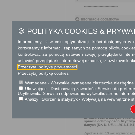
----------------------------
Informacje dodatkowe
Wnioskodawca proszony jest 
🍪 POLITYKA COOKIES & PRYWA
O terminie podpisania umowy dzier
Informujemy, iż w celu optymalizacji treści dostępnych w
korzystamy z informacji zapisanych za pomocą plików cookie
Numer konta bankowego:
kontrolować za pomocą ustawień swojej przeglądarki inter
ustawień przeglądarki internetowej oznacza, iż użytkownik ak
Bank PEKAO SA
Nr 61 1240 6
Przeczytaj politykę prywatności
Przeczytaj politykę cookies
Podstawa prawna
Wymagane - Wszystkie wymagane ciasteczka niezbędne do
1.Ustawa z dnia 21 sierpnia 
Ułatwiające - Dostosowują zawartości Serwisu do preferen
z dnia 23 kwietnia 1964r. Ko
Użytkownika Serwisu i odpowiednio wyświetlić stronę interne
skarbowej (t.j. Dz. U. z 2012 
Analizy i tworzenia statystyk - Wpływają na wewnętrzne st
Ochrona danych osobowych
25 maja 2018 r. zaczęło obowią
sprawie ochrony osób fizyczny
danych (Dz. U. UE. L. 2016.119.
Zgodnie z art. 13 ww. ogólnego ro