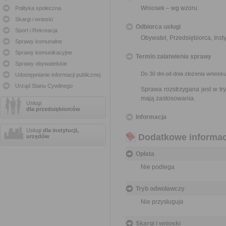
Wniosek – wg wzoru.
Polityka społeczna
Skargi i wnioski
Odbiorca usługi
Sport i Rekreacja
Obywatel, Przedsiębiorca, Insty
Sprawy komunalne
Sprawy komunikacyjne
Termin załatwienia sprawy
Sprawy obywatelskie
Do 30 dni od dnia złożenia wniosku
Udostępnianie informacji publicznej
Urząd Stanu Cywilnego
Sprawa rozstrzygana jest w t
mają zastosowania.
Usługi
dla przedsiębiorców
Informacja
Usługi
dla instytucji,
Dodatkowe informac
urzędów
Opłata
Nie podlega
Tryb odwoławczy
Nie przysługuje
Skargi i wnioski