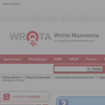
Strona Główna
Wrota Mazowsza
e-uslugi.wrotamazowsza.pl
Samorządy
Weryfikacja
RWD
WKSP
Pomoc
Strona główna
Usługi dla obywateli
Gospodarka nieruchomościami
Naje
Opinogórze Górnej
WYSZUKAJ
USŁUGĘ