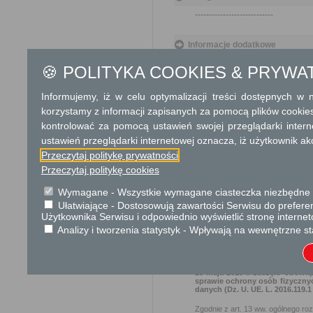
----------------------------
Informacje dodatkowe
Wnioskodawca proszony jest 
🍪 POLITYKA COOKIES & PRYWA
O terminie podpisania umowy dzier
Informujemy, iż w celu optymalizacji treści dostępnych w
korzystamy z informacji zapisanych za pomocą plików cookie
Numer konta bankowego:
kontrolować za pomocą ustawień swojej przeglądarki inter
ustawień przeglądarki internetowej oznacza, iż użytkownik ak
Bank PEKAO SA
Nr 61 1240 6
Przeczytaj politykę prywatności
Przeczytaj politykę cookies
Podstawa prawna
Wymagane - Wszystkie wymagane ciasteczka niezbędne do
1.Ustawa z dnia 21 sierpnia 
Ułatwiające - Dostosowują zawartości Serwisu do preferen
z dnia 23 kwietnia 1964r. Ko
Użytkownika Serwisu i odpowiednio wyświetlić stronę interne
skarbowej (t.j. Dz. U. z 2012 
Analizy i tworzenia statystyk - Wpływają na wewnętrzne st
Ochrona danych osobowych
25 maja 2018 r. zaczęło obowią
sprawie ochrony osób fizyczny
danych (Dz. U. UE. L. 2016.119.
Zgodnie z art. 13 ww. ogólnego ro