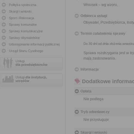
Wniosek – wg wzoru.
Polityka społeczna
Skargi i wnioski
Odbiorca usługi
Sport i Rekreacja
Obywatel, Przedsiębiorca, Insty
Sprawy komunalne
Sprawy komunikacyjne
Termin załatwienia sprawy
Sprawy obywatelskie
Do 30 dni od dnia złożenia wniosku
Udostępnianie informacji publicznej
Urząd Stanu Cywilnego
Sprawa rozstrzygana jest w t
mają zastosowania.
Usługi
dla przedsiębiorców
Informacja
Usługi
dla instytucji,
Dodatkowe informac
urzędów
Opłata
Nie podlega
Tryb odwoławczy
Nie przysługuje
Skargi i wnioski