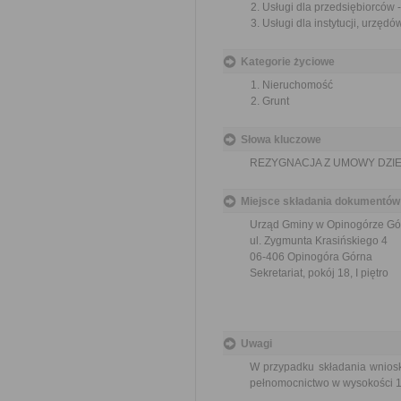
Usługi dla przedsiębiorców
Usługi dla instytucji, urzę
Kategorie życiowe
Nieruchomość
Grunt
Słowa kluczowe
REZYGNACJA Z UMOWY DZI
Miejsce składania dokumentów
Urząd Gminy w Opinogórze Gó
ul. Zygmunta Krasińskiego 4
06-406 Opinogóra Górna
Sekretariat, pokój 18, I piętro
Uwagi
W przypadku składania wnios
pełnomocnictwo w wysokości 1