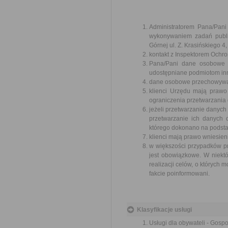
Administratorem Pana/Pan
wykonywaniem zadań publi
Górnej ul. Z. Krasińskiego
kontakt z Inspektorem Ochr
Pana/Pani dane osobowe b
udostępniane podmiotom in
dane osobowe przechowywane
klienci Urzędu mają prawo
ograniczenia przetwarzania
jeżeli przetwarzanie danych
przetwarzanie ich danych
którego dokonano na podstaw
klienci mają prawo wniesie
w większości przypadków p
jest obowiązkowe. W niek
realizacji celów, o których
fakcie poinformowani.
Klasyfikacje usługi
Usługi dla obywateli - Gosp