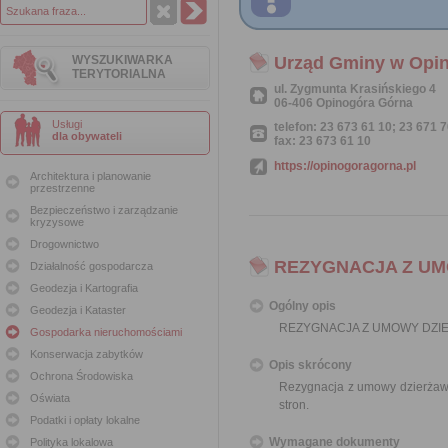
WYSZUKIWARKA
Urząd Gminy w Opin
TERYTORIALNA
ul. Zygmunta Krasińskiego 4
06-406 Opinogóra Górna
Usługi
telefon: 23 673 61 10; 23 671 
dla obywateli
fax: 23 673 61 10
https://opinogoragorna.pl
Architektura i planowanie
przestrzenne
Bezpieczeństwo i zarządzanie
kryzysowe
Drogownictwo
REZYGNACJA Z U
Działalność gospodarcza
Geodezja i Kartografia
Ogólny opis
Geodezja i Kataster
REZYGNACJA Z UMOWY DZI
Gospodarka nieruchomościami
Konserwacja zabytków
Opis skrócony
Ochrona Środowiska
Rezygnacja z umowy dzierżaw
Oświata
stron.
Podatki i opłaty lokalne
Wymagane dokumenty
Polityka lokalowa