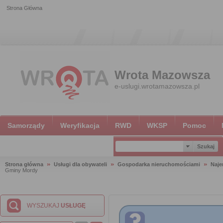
Strona Główna
Wrota Mazowsza
e-uslugi.wrotamazowsza.pl
Samorządy
Weryfikacja
RWD
WKSP
Pomoc
Strona główna
Usługi dla obywateli
Gospodarka nieruchomościami
Naje
Gminy Mordy
WYSZUKAJ
USŁUGĘ