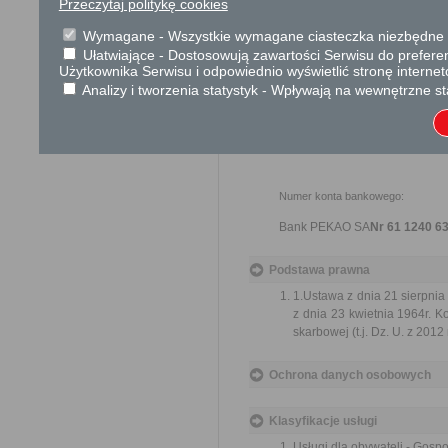
Przeczytaj politykę cookies
Skargi i wnioski
Wymagane - Wszystkie wymagane ciasteczka niezbędne do
----------------------------
Ułatwiające - Dostosowują zawartości Serwisu do preferen
Użytkownika Serwisu i odpowiednio wyświetlić stronę interne
Informacje dodatkowe
Analizy i tworzenia statystyk - Wpływają na wewnętrzne st
Wnioskodawca proszony jest 
O terminie podpisania umowy dzier
Numer konta bankowego:
Bank PEKAO SA
Nr 61 1240 6
Podstawa prawna
1.Ustawa z dnia 21 sierpnia 
z dnia 23 kwietnia 1964r. Ko
skarbowej (t.j. Dz. U. z 2012 
Ochrona danych osobowych
Klasyfikacje usługi
Usługi dla obywateli - Gosp