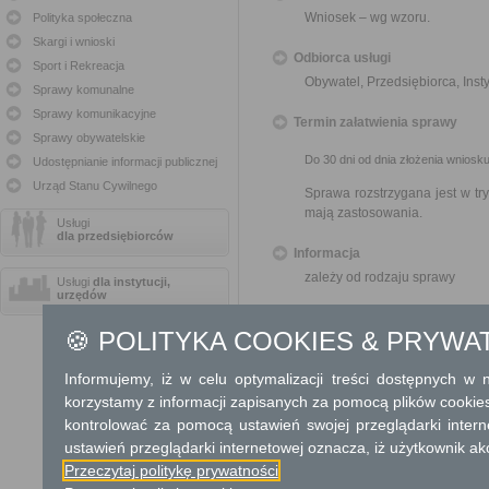
Wniosek – wg wzoru.
Polityka społeczna
Skargi i wnioski
Odbiorca usługi
Sport i Rekreacja
Obywatel, Przedsiębiorca, Insty
Sprawy komunalne
Sprawy komunikacyjne
Termin załatwienia sprawy
Sprawy obywatelskie
Do 30 dni od dnia złożenia wniosku
Udostępnianie informacji publicznej
Urząd Stanu Cywilnego
Sprawa rozstrzygana jest w t
mają zastosowania.
Usługi
dla przedsiębiorców
Informacja
zależy od rodzaju sprawy
Usługi
dla instytucji,
urzędów
Dodatkowe informac
🍪 POLITYKA COOKIES & PRYWA
Opłata
Informujemy, iż w celu optymalizacji treści dostępnych w
Nie podlega
korzystamy z informacji zapisanych za pomocą plików cookie
kontrolować za pomocą ustawień swojej przeglądarki inter
Tryb odwoławczy
ustawień przeglądarki internetowej oznacza, iż użytkownik ak
Nie przysługuje
Przeczytaj politykę prywatności