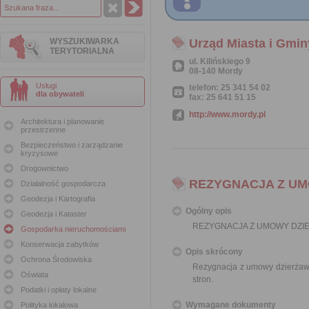
WYSZUKIWARKA
Urząd Miasta i Gmi
TERYTORIALNA
ul. Kilińskiego 9
08-140 Mordy
Usługi
telefon: 25 341 54 02
dla obywateli
fax: 25 641 51 15
http://www.mordy.pl
Architektura i planowanie
przestrzenne
Bezpieczeństwo i zarządzanie
kryzysowe
Drogownictwo
REZYGNACJA Z U
Działalność gospodarcza
Geodezja i Kartografia
Ogólny opis
Geodezja i Kataster
REZYGNACJA Z UMOWY DZI
Gospodarka nieruchomościami
Konserwacja zabytków
Opis skrócony
Ochrona Środowiska
Rezygnacja z umowy dzierżaw
Oświata
stron.
Podatki i opłaty lokalne
Wymagane dokumenty
Polityka lokalowa