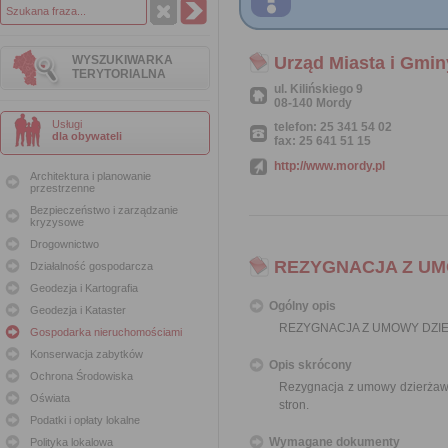
WYSZUKIWARKA
Urząd Miasta i Gmi
TERYTORIALNA
ul. Kilińskiego 9
08-140 Mordy
Usługi
telefon: 25 341 54 02
dla obywateli
fax: 25 641 51 15
http://www.mordy.pl
Architektura i planowanie
przestrzenne
Bezpieczeństwo i zarządzanie
kryzysowe
Drogownictwo
REZYGNACJA Z U
Działalność gospodarcza
Geodezja i Kartografia
Ogólny opis
Geodezja i Kataster
REZYGNACJA Z UMOWY DZI
Gospodarka nieruchomościami
Konserwacja zabytków
Opis skrócony
Ochrona Środowiska
Rezygnacja z umowy dzierżaw
Oświata
stron.
Podatki i opłaty lokalne
Wymagane dokumenty
Polityka lokalowa