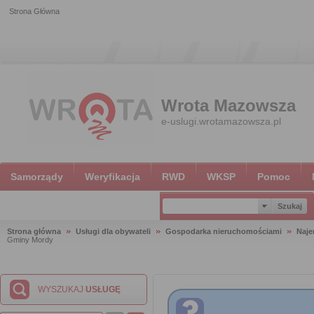
Strona Główna
Wrota Mazowsza
e-uslugi.wrotamazowsza.pl
Samorządy
Weryfikacja
RWD
WKSP
Pomoc
Strona główna
Usługi dla obywateli
Gospodarka nieruchomościami
Naje
Gminy Mordy
WYSZUKAJ
USŁUGĘ