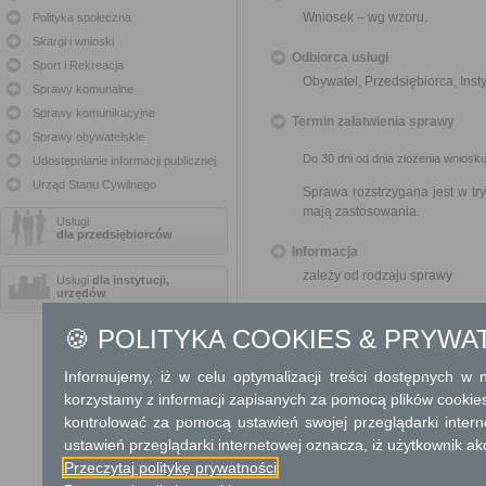
Wniosek – wg wzoru.
Polityka społeczna
Skargi i wnioski
Odbiorca usługi
Sport i Rekreacja
Obywatel, Przedsiębiorca, Insty
Sprawy komunalne
Sprawy komunikacyjne
Termin załatwienia sprawy
Sprawy obywatelskie
Do 30 dni od dnia złożenia wniosku
Udostępnianie informacji publicznej
Urząd Stanu Cywilnego
Sprawa rozstrzygana jest w t
mają zastosowania.
Usługi
dla przedsiębiorców
Informacja
zależy od rodzaju sprawy
Usługi
dla instytucji,
urzędów
Dodatkowe informac
🍪 POLITYKA COOKIES & PRYWA
Opłata
Informujemy, iż w celu optymalizacji treści dostępnych w
Nie podlega
korzystamy z informacji zapisanych za pomocą plików cookie
kontrolować za pomocą ustawień swojej przeglądarki inter
Tryb odwoławczy
ustawień przeglądarki internetowej oznacza, iż użytkownik ak
Nie przysługuje
Przeczytaj politykę prywatności