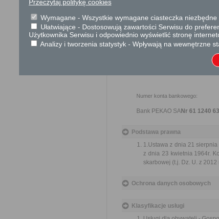
Przeczytaj politykę cookies
Skargi i wnioski
Wymagane - Wszystkie wymagane ciasteczka niezbędne do
----------------------------
Ułatwiające - Dostosowują zawartości Serwisu do preferen
Użytkownika Serwisu i odpowiednio wyświetlić stronę interne
Informacje dodatkowe
Analizy i tworzenia statystyk - Wpływają na wewnętrzne st
Wnioskodawca proszony jest 
O terminie podpisania umowy dzier
Numer konta bankowego:
Bank PEKAO SA
Nr 61 1240 6
Podstawa prawna
1.Ustawa z dnia 21 sierpnia 
z dnia 23 kwietnia 1964r. Ko
skarbowej (t.j. Dz. U. z 2012 
Ochrona danych osobowych
Klasyfikacje usługi
Usługi dla obywateli - Gosp