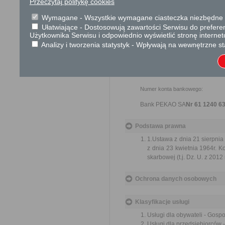
Przeczytaj politykę cookies
----------------------------
Wymagane - Wszystkie wymagane ciasteczka niezbędne do
Ułatwiające - Dostosowują zawartości Serwisu do preferen
Informacje dodatkowe
Użytkownika Serwisu i odpowiednio wyświetlić stronę interne
Analizy i tworzenia statystyk - Wpływają na wewnętrzne st
Wnioskodawca proszony jest 
O terminie podpisania umowy dzier
Numer konta bankowego:
Bank PEKAO SA
Nr 61 1240 6
Podstawa prawna
1.Ustawa z dnia 21 sierpnia 
z dnia 23 kwietnia 1964r. Ko
skarbowej (t.j. Dz. U. z 2012 
Ochrona danych osobowych
Klasyfikacje usługi
Usługi dla obywateli - Gosp
Usługi dla przedsiębiorców