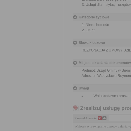
Usługi dla instytucji, urzę
Kategorie życiowe
Nieruchomość
Grunt
Słowa kluczowe
REZYGNACJA Z UMOWY DZI
Miejsce składania dokumentów
Podmiot: Urząd Gminy w Siemi
Adres: ul. Władysława Reymon
Uwagi
Wnioskodawca proszony jes
Zrealizuj usługę prz
Nazwa dokumentu
Wniosek o rozwiązanie umowy dzierżawy