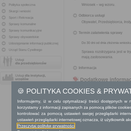
Wniosek – wg wzoru.
Polityka społeczna
Skargi i wnioski
Odbiorca usługi
Sport i Rekreacja
Obywatel, Przedsiębiorca, Insty
Sprawy komunalne
Sprawy komunikacyjne
Termin załatwienia sprawy
Sprawy obywatelskie
Do 30 dni od dnia złożenia wniosku
Udostępnianie informacji publicznej
Urząd Stanu Cywilnego
Sprawa rozstrzygana jest w t
mają zastosowania.
Usługi
dla przedsiębiorców
Informacja
Usługi
dla instytucji,
Dodatkowe informac
urzędów
Opłata
🍪 POLITYKA COOKIES & PRYWA
Nie podlega
Informujemy, iż w celu optymalizacji treści dostępnych w
korzystamy z informacji zapisanych za pomocą plików cookie
Tryb odwoławczy
kontrolować za pomocą ustawień swojej przeglądarki inter
Nie przysługuje
ustawień przeglądarki internetowej oznacza, iż użytkownik ak
Przeczytaj politykę prywatności
Skargi i wnioski