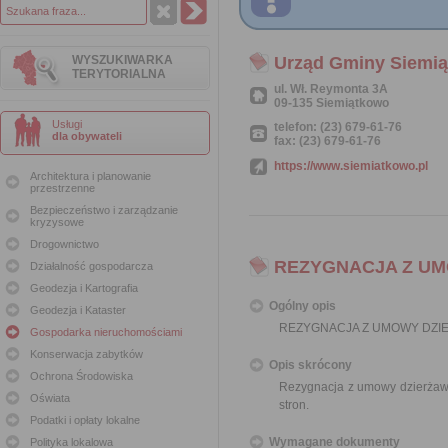
WYSZUKIWARKA
Urząd Gminy Siemi
TERYTORIALNA
ul. Wł. Reymonta 3A
09-135 Siemiątkowo
Usługi
telefon: (23) 679-61-76
dla obywateli
fax: (23) 679-61-76
https://www.siemiatkowo.pl
Architektura i planowanie
przestrzenne
Bezpieczeństwo i zarządzanie
kryzysowe
Drogownictwo
REZYGNACJA Z U
Działalność gospodarcza
Geodezja i Kartografia
Ogólny opis
Geodezja i Kataster
REZYGNACJA Z UMOWY DZI
Gospodarka nieruchomościami
Konserwacja zabytków
Opis skrócony
Ochrona Środowiska
Rezygnacja z umowy dzierżaw
Oświata
stron.
Podatki i opłaty lokalne
Wymagane dokumenty
Polityka lokalowa