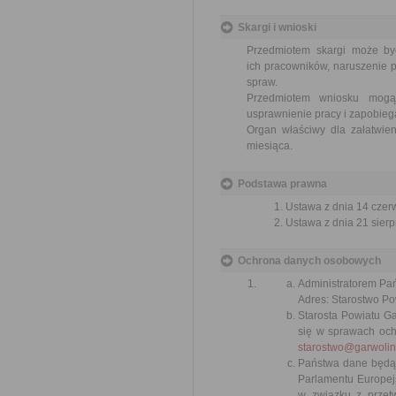
Skargi i wnioski
Przedmiotem skargi może by
ich pracowników, naruszenie p
spraw.
Przedmiotem wniosku mogą 
usprawnienie pracy i zapobieg
Organ właściwy dla załatwien
miesiąca.
Podstawa prawna
Ustawa z dnia 14 czer
Ustawa z dnia 21 sierp
Ochrona danych osobowych
Administratorem Pań
Adres: Starostwo Po
Starosta Powiatu G
się w sprawach och
starostwo@garwolin-
Państwa dane będą p
Parlamentu Europejs
w związku z przet