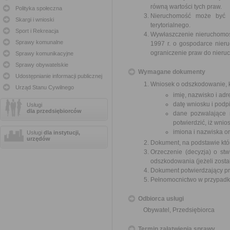
równą wartości tych praw.
Polityka społeczna
Nieruchomość może być w
Skargi i wnioski
terytorialnego.
Sport i Rekreacja
Wywłaszczenie nieruchomośc
Sprawy komunalne
1997 r. o gospodarce nier
ograniczenie praw do nieru
Sprawy komunikacyjne
Sprawy obywatelskie
Wymagane dokumenty
Udostępnianie informacji publicznej
Wniosek o odszkodowanie, k
Urząd Stanu Cywilnego
imię, nazwisko i ad
datę wniosku i podpi
Usługi
dla przedsiębiorców
dane pozwalające 
potwierdzić, iż wni
imiona i nazwiska o
Usługi
dla instytucji,
urzędów
Dokument, na podstawie któ
Orzeczenie (decyzja) o stw
odszkodowania (jeżeli zosta
Dokument potwierdzający pr
Pełnomocnictwo w przypadku
Odbiorca usługi
Obywatel, Przedsiębiorca
Termin załatwienia sprawy