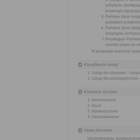
uchylenia dyrektyw
prawnego ciążącego 
Państwa dane mogą 
podstawie przepisó
Państwa dane będą 
obowiązku archiwiza
Przysługuje Państwu
również prawo do w
W przypadku realizacji zad
Klasyfikacje usługi
Usługi dla obywateli - Gos
Usługi dla przedsiębiorców
Kategorie życiowe
Nieruchomość
Grunt
Wywłaszczenie
Odszkodowanie
Słowa kluczowe
odszkodowanie, wywłaszczeni