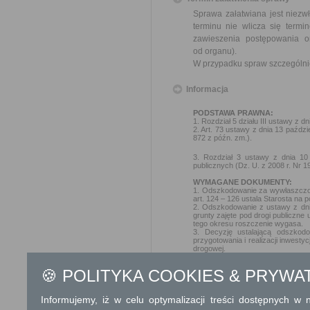
Sprawa załatwiana jest niezw
terminu nie wlicza się term
zawieszenia postępowania 
od organu).
W przypadku spraw szczególni
Informacja
PODSTAWA PRAWNA:
1. Rozdział 5 działu III ustawy z 
2. Art. 73 ustawy z dnia 13 paźdz
872 z późn. zm.).
3. Rozdział 3 ustawy z dnia 10 
publicznych (Dz. U. z 2008 r. Nr 
WYMAGANE DOKUMENTY:
1. Odszkodowanie za wywłaszczon
art. 124 – 126 ustala Starosta 
2. Odszkodowanie z ustawy z dnia
grunty zajęte pod drogi publiczne 
tego okresu roszczenie wygasa.
3. Decyzję ustalającą odszkod
przygotowania i realizacji inwesty
drogowej.
🍪 POLITYKA COOKIES & PRYWA
WYSOKOŚĆ OPŁAT:
Podania i załączniki do poda
nieruchomościami nie podlegają op
Informujemy, iż w celu optymalizacji treści dostępnych w
JEDNOSTKA ODPOWIEDZIALN