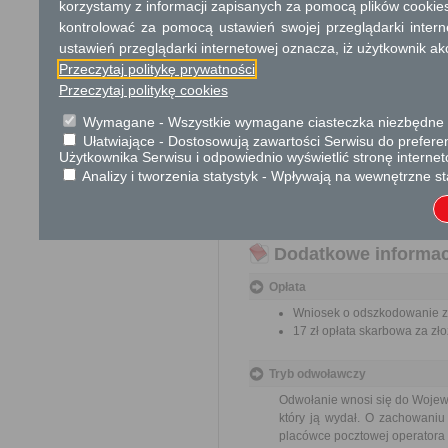
korzystamy z informacji zapisanych za pomocą plików cookie
Wydział Geodezji i Gospodarki Nie
15, pokój nr 9a, parter, tel. (025
kontrolować za pomocą ustawień swojej przeglądarki inter
ustawień przeglądarki internetowej oznacza, iż użytkownik ak
TERMIN ODPOWIEDZI:
Sprawy załatwiane są bez zbędnej
Przeczytaj politykę prywatności
1. Ustawy z dnia 21 sierpnia 1997
2. Ustawy z dnia 29 stycznia 2004
Przeczytaj politykę cookies
3. Ustawy z dnia 10 kwietnia 2003 
Wymagane - Wszystkie wymagane ciasteczka niezbędne do
2008 r. Nr 193 poz.1194 ze zm.).
Ułatwiające - Dostosowują zawartości Serwisu do preferen
Użytkownika Serwisu i odpowiednio wyświetlić stronę interne
TRYB ODWOŁAWCZY:
Od decyzji ustalającej odszkodo
Analizy i tworzenia statystyk - Wpływają na wewnętrzne st
otrzymania decyzji.
UWAGI:
Odwołanie składa się za pośredni
Dodatkowe informac
Opłata
Wniosek o odszkodowanie za
17 zł opłata skarbowa za z
Tryb odwoławczy
Odwołanie wnosi się do Wojewo
który ją wydał. O zachowaniu
placówce pocztowej operatora 