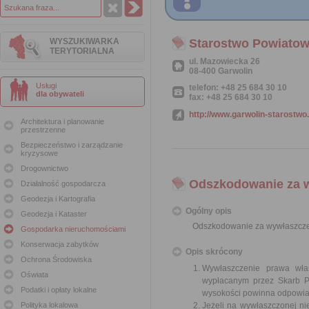
WYSZUKIWARKA
Starostwo Powiatow
TERYTORIALNA
ul. Mazowiecka 26
08-400 Garwolin
Usługi
telefon: +48 25 684 30 10
dla obywateli
fax: +48 25 684 30 10
http://www.garwolin-starostwo.
Architektura i planowanie
przestrzenne
Bezpieczeństwo i zarządzanie
kryzysowe
Drogownictwo
Odszkodowanie za 
Działalność gospodarcza
Geodezja i Kartografia
Ogólny opis
Geodezja i Kataster
Odszkodowanie za wywłaszcze
Gospodarka nieruchomościami
Konserwacja zabytków
Opis skrócony
Ochrona Środowiska
Wywłaszczenie prawa wła
Oświata
wypłacanym przez Skarb Pa
Podatki i opłaty lokalne
wysokości powinna odpowiad
Polityka lokalowa
Jeżeli na wywłaszczonej n