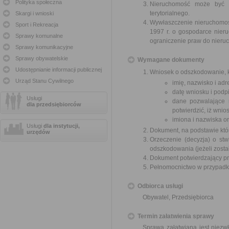
Polityka społeczna
Nieruchomość może być w
terytorialnego.
Skargi i wnioski
Wywłaszczenie nieruchomośc
Sport i Rekreacja
1997 r. o gospodarce nier
Sprawy komunalne
ograniczenie praw do nieru
Sprawy komunikacyjne
Sprawy obywatelskie
Wymagane dokumenty
Udostępnianie informacji publicznej
Wniosek o odszkodowanie, k
Urząd Stanu Cywilnego
imię, nazwisko i ad
datę wniosku i podpi
Usługi
dane pozwalające 
dla przedsiębiorców
potwierdzić, iż wni
imiona i nazwiska o
Usługi
dla instytucji,
Dokument, na podstawie któ
urzędów
Orzeczenie (decyzja) o stw
odszkodowania (jeżeli zosta
Dokument potwierdzający pr
Pełnomocnictwo w przypadku
Odbiorca usługi
Obywatel, Przedsiębiorca
Termin załatwienia sprawy
Sprawa załatwiana jest niezw