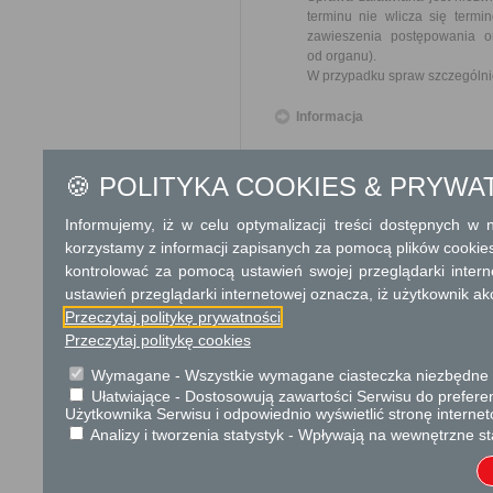
terminu nie wlicza się term
zawieszenia postępowania 
od organu).
W przypadku spraw szczególni
Informacja
Dodatkowe informac
🍪 POLITYKA COOKIES & PRYWA
Opłata
Informujemy, iż w celu optymalizacji treści dostępnych w
Wniosek o odszkodowanie za
korzystamy z informacji zapisanych za pomocą plików cookie
17 zł opłata skarbowa za z
kontrolować za pomocą ustawień swojej przeglądarki inter
ustawień przeglądarki internetowej oznacza, iż użytkownik ak
Tryb odwoławczy
Przeczytaj politykę prywatności
Przeczytaj politykę cookies
Odwołanie wnosi się do Wojewo
który ją wydał. O zachowaniu
Wymagane - Wszystkie wymagane ciasteczka niezbędne do
placówce pocztowej operatora 
Ułatwiające - Dostosowują zawartości Serwisu do preferen
Użytkownika Serwisu i odpowiednio wyświetlić stronę interne
Skargi i wnioski
Analizy i tworzenia statystyk - Wpływają na wewnętrzne st
Przedmiotem skargi może by
ich pracowników, naruszenie p