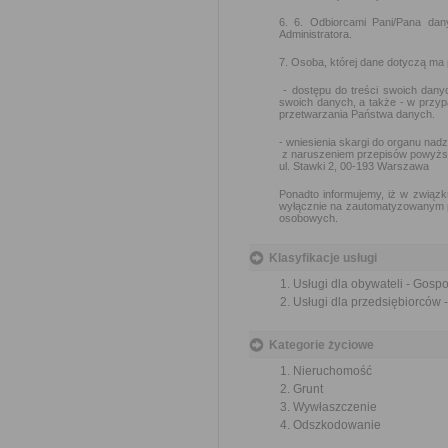
6. 6. Odbiorcami Pani/Pana da
Administratora.
7. Osoba, której dane dotyczą ma
- dostępu do treści swoich danyc
swoich danych, a także - w przy
przetwarzania Państwa danych.
- wniesienia skargi do organu na
z naruszeniem przepisów powyżs
ul. Stawki 2, 00-193 Warszawa
Ponadto informujemy, iż w związk
wyłącznie na zautomatyzowanym pr
osobowych.
Klasyfikacje usługi
Usługi dla obywateli - Gos
Usługi dla przedsiębiorców
Kategorie życiowe
Nieruchomość
Grunt
Wywłaszczenie
Odszkodowanie