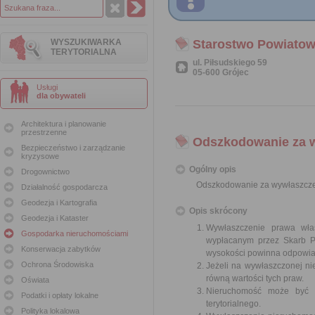
WYSZUKIWARKA
Starostwo Powiatow
TERYTORIALNA
ul. Piłsudskiego 59
05-600 Grójec
Usługi
dla obywateli
Architektura i planowanie
przestrzenne
Odszkodowanie za 
Bezpieczeństwo i zarządzanie
kryzysowe
Ogólny opis
Drogownictwo
Odszkodowanie za wywłaszcze
Działalność gospodarcza
Geodezja i Kartografia
Opis skrócony
Geodezja i Kataster
Wywłaszczenie prawa wła
Gospodarka nieruchomościami
wypłacanym przez Skarb Pa
Konserwacja zabytków
wysokości powinna odpowiad
Ochrona Środowiska
Jeżeli na wywłaszczonej n
równą wartości tych praw.
Oświata
Nieruchomość może być w
Podatki i opłaty lokalne
terytorialnego.
Polityka lokalowa