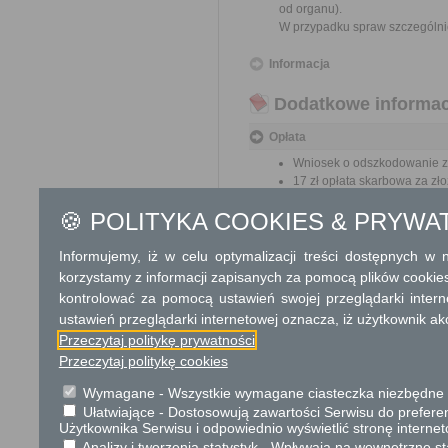
od organu).
W przypadku spraw szczególni
Informacja
Dodatkowe informac
Opłata
Wniosek o odszkodowanie za
17 zł opłata skarbowa za z
🍪 POLITYKA COOKIES & PRYWA
Informacje o płatnościach
Numer rachunku bankowego:
Informujemy, iż w celu optymalizacji treści dostępnych w
969128000220010000086600
korzystamy z informacji zapisanych za pomocą plików cookie
Nazwa odbiorcy rachunku ba
Powiat Grójecki
kontrolować za pomocą ustawień swojej przeglądarki inter
ustawień przeglądarki internetowej oznacza, iż użytkownik ak
Przeczytaj politykę prywatności
Tryb odwoławczy
Przeczytaj politykę cookies
Odwołanie wnosi się do Wojewo
który ją wydał. O zachowaniu
Wymagane - Wszystkie wymagane ciasteczka niezbędne do
placówce pocztowej operatora 
Ułatwiające - Dostosowują zawartości Serwisu do preferen
Użytkownika Serwisu i odpowiednio wyświetlić stronę interne
Skargi i wnioski
Analizy i tworzenia statystyk - Wpływają na wewnętrzne st