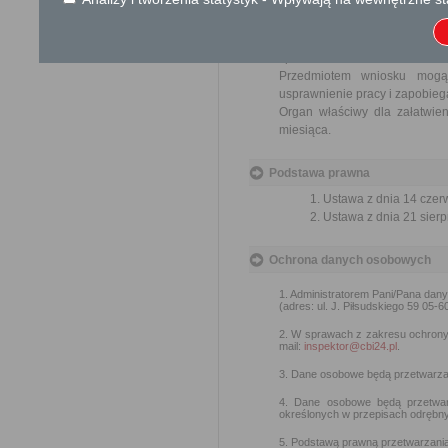
Przedmiotem skargi może by
ich pracowników, naruszenie p
spraw.
Przedmiotem wniosku mogą 
usprawnienie pracy i zapobieg
Organ właściwy dla załatwien
miesiąca.
Podstawa prawna
Ustawa z dnia 14 czer
Ustawa z dnia 21 sierp
Ochrona danych osobowych
1. Administratorem Pani/Pana dan
(adres: ul. J. Piłsudskiego 59 05-6
2. W sprawach z zakresu ochron
mail:
inspektor@cbi24.pl
.
3. Dane osobowe będą przetwarzan
4. Dane osobowe będą przetwar
określonych w przepisach odrębny
5. Podstawą prawną przetwarzania d