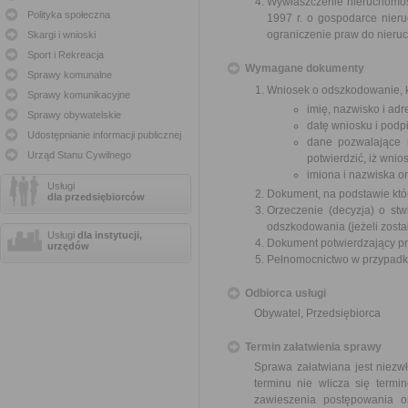
Wywłaszczenie nieruchomośc
Polityka społeczna
1997 r. o gospodarce nier
ograniczenie praw do nieru
Skargi i wnioski
Sport i Rekreacja
Wymagane dokumenty
Sprawy komunalne
Wniosek o odszkodowanie, k
Sprawy komunikacyjne
imię, nazwisko i ad
Sprawy obywatelskie
datę wniosku i podpi
Udostępnianie informacji publicznej
dane pozwalające 
Urząd Stanu Cywilnego
potwierdzić, iż wni
imiona i nazwiska o
Usługi
Dokument, na podstawie któ
dla przedsiębiorców
Orzeczenie (decyzja) o stw
odszkodowania (jeżeli zosta
Usługi
dla instytucji,
Dokument potwierdzający pr
urzędów
Pełnomocnictwo w przypadku
Odbiorca usługi
Obywatel, Przedsiębiorca
Termin załatwienia sprawy
Sprawa załatwiana jest niezw
terminu nie wlicza się term
zawieszenia postępowania 