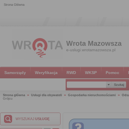
Strona Główna
Wrota Mazowsza
e-uslugi.wrotamazowsza.pl
Samorządy
Weryfikacja
RWD
WKSP
Pomoc
Strona główna
Usługi dla obywateli
Gospodarka nieruchomościami
Ods
Grójcu
WYSZUKAJ
USŁUGĘ