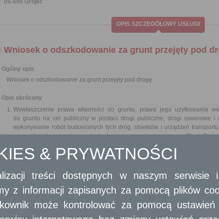
05-600 Grójec
OPIS SZCZEGÓŁOWY USŁUGI
Wniosek o odszkodowanie za grunt przejęty pod d
Ogólny opis
Wniosek o odszkodowanie za grunt przejęty pod drogę
Opis skrócony
Wywłaszczenie prawa własności do gruntu, prawa jego użytkowania wi
do gruntu na cel publiczny w postaci drogi publiczne, drogi rowerowe 
wykonywanie robót budowlanych tych dróg, obiektów i urządzeń transportu 
i sygnalizacji następuje za odszkodowaniem wypłacanym przez Skarb Państ
na rzecz osoby wywłaszczanej, którego wysokości powinna odpowiadać war
OKIES & PRYWATNOŚCI
prawa rzeczowego do tego gruntu.
Jeżeli na wywłaszczonym gruncie ustanowione są inne prawa rzeczowe, o
wartości tych praw.
lizacji treści dostępnych w naszym serwisie
Grunty mogą być wywłaszczone tylko na rzecz Skarbu Państwa albo na rzecz 
amy z informacji zapisanych za pomocą plików co
Wywłaszczenie gruntu może być dokonane, jeżeli powyższy cel publiczny ok
z dnia 21 sierpnia 1997 r. o gospodarce nieruchomościami i nie mogą by
ytkownik może kontrolować za pomocą ustawień sw
pozbawienie albo ograniczenie praw do gruntu, a prawa te nie mogą być na