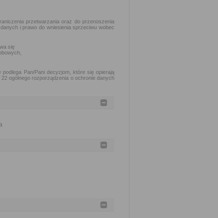
raniczenia przetwarzania oraz do przenoszenia
 danych i prawo do wniesienia sprzeciwu wobec
wa się
obowych,
podlega Pan/Pani decyzjom, które się opierają
. 22 ogólnego rozporządzenia o ochronie danych
a