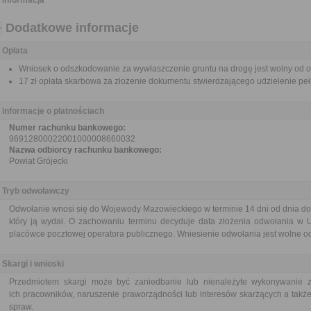
Informacja
Dodatkowe informacje
Opłata
Wniosek o odszkodowanie za wywłaszczenie gruntu na drogę jest wolny od op
17 zł opłata skarbowa za złożenie dokumentu stwierdzającego udzielenie pe
Informacje o płatnościach
Numer rachunku bankowego:
96912800022001000008660032
Nazwa odbiorcy rachunku bankowego:
Powiat Grójecki
Tryb odwoławczy
Odwołanie wnosi się do Wojewody Mazowieckiego w terminie 14 dni od dnia do
który ją wydał. O zachowaniu terminu decyduje data złożenia odwołania w U
placówce pocztowej operatora publicznego. Wniesienie odwołania jest wolne od
Skargi i wnioski
Przedmiotem skargi może być zaniedbanie lub nienależyte wykonywanie 
ich pracowników, naruszenie praworządności lub interesów skarżących a także
spraw.