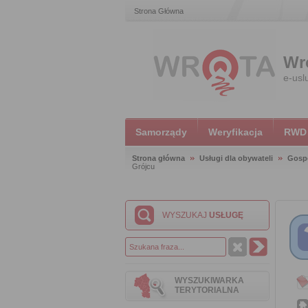
Strona Główna
Wr
e-usl
Samorządy
Weryfikacja
RWD
Strona główna
Usługi dla obywateli
Gosp
Grójcu
WYSZUKAJ
USŁUGĘ
WYSZUKIWARKA
TERYTORIALNA