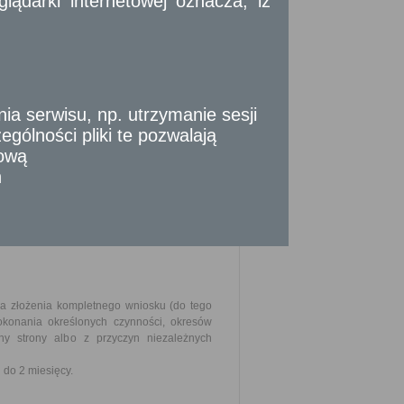
ądarki internetowej oznacza, iż
su zgłoszonego żądania oraz potwierdzić,
,
 serwisu, np. utrzymanie sesji
ych do ubiegania się o odszkodowanie.
gólności pliki te pozwalają
j w części dotyczącej ustalenia i wypłaty
tową
n
ty odszkodowania.
szczenia stosownej opłaty.
ia złożenia kompletnego wniosku (do tego
okonania określonych czynności, okresów
y strony albo z przyczyn niezależnych
do 2 miesięcy.