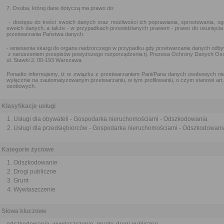
7. Osoba, której dane dotyczą ma prawo do:
- dostępu do treści swoich danych oraz możliwości ich poprawiania, sprostowania, og
swoich danych, a także - w przypadkach przewidzianych prawem - prawo do usunięcia
przetwarzania Państwa danych.
- wniesienia skargi do organu nadzorczego w przypadku gdy przetwarzanie danych odby
z naruszeniem przepisów powyższego rozporządzenia tj. Prezesa Ochrony Danych Os
ul. Stawki 2, 00-193 Warszawa
Ponadto informujemy, iż w związku z przetwarzaniem Pani/Pana danych osobowych nie 
wyłącznie na zautomatyzowanym przetwarzaniu, w tym profilowaniu, o czym stanowi art
osobowych.
Klasyfikacje usługi
Usługi dla obywateli - Gospodarka nieruchomościami - Odszkodowania
Usługi dla przedsiębiorców - Gospodarka nieruchomościami - Odszkodowani
Kategorie życiowe
Odszkodowanie
Drogi publiczne
Grunt
Wywłaszczenie
Słowa kluczowe