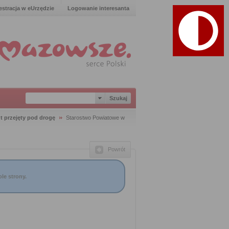
estracja w eUrzędzie
Logowanie interesanta
 przejęty pod drogę
Starostwo Powiatowe w
Powrót
le strony.