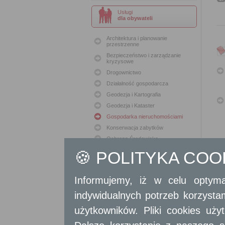
Usługi
dla obywateli
Architektura i planowanie
przestrzenne
Bezpieczeństwo i zarządzanie
kryzysowe
Drogownictwo
Działalność gospodarcza
Geodezja i Kartografia
Geodezja i Kataster
Gospodarka nieruchomościami
Konserwacja zabytków
Ochrona Środowiska
Oświata
🍪 POLITYKA CO
Podatki i opłaty lokalne
Polityka lokalowa
Informujemy, iż w celu optyma
Polityka społeczna
indywidualnych potrzeb korzyst
Skargi i wnioski
Sport i Rekreacja
użytkowników. Pliki cookies uż
Sprawy komunalne