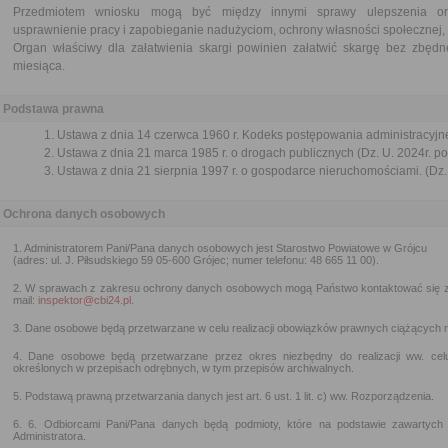
Przedmiotem wniosku mogą być między innymi sprawy ulepszenia orga
usprawnienie pracy i zapobieganie nadużyciom, ochrony własności społecznej, 
Organ właściwy dla załatwienia skargi powinien załatwić skargę bez zbędne
miesiąca.
Podstawa prawna
Ustawa z dnia 14 czerwca 1960 r. Kodeks postępowania administracyjne
Ustawa z dnia 21 marca 1985 r. o drogach publicznych (Dz. U. 2024r. po
Ustawa z dnia 21 sierpnia 1997 r. o gospodarce nieruchomościami. (Dz. 
Ochrona danych osobowych
1. Administratorem Pani/Pana danych osobowych jest Starostwo Powiatowe w Grójcu
(adres: ul. J. Piłsudskiego 59 05-600 Grójec; numer telefonu: 48 665 11 00).
2. W sprawach z zakresu ochrony danych osobowych mogą Państwo kontaktować się 
mail:
inspektor@cbi24.pl
.
3. Dane osobowe będą przetwarzane w celu realizacji obowiązków prawnych ciążących n
4. Dane osobowe będą przetwarzane przez okres niezbędny do realizacji ww. ce
określonych w przepisach odrębnych, w tym przepisów archiwalnych.
5. Podstawą prawną przetwarzania danych jest art. 6 ust. 1 lit. c) ww. Rozporządzenia.
6. 6. Odbiorcami Pani/Pana danych będą podmioty, które na podstawie zawartyc
Administratora.