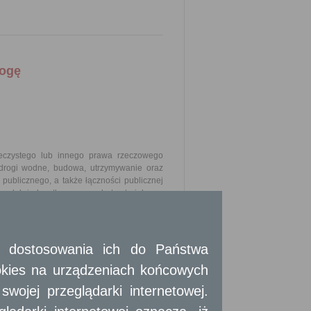
rogę
eczystego lub innego prawa rzeczowego
i drogi wodne, budowa, utrzymywanie oraz
publicznego, a także łączności publicznej
wa lub jednostkę samorządu terytorialnego
tości wywłaszczonego gruntu lub wartości
dszkodowanie zmniejsza się o kwotę równą
 i dostosowania ich do Państwa
jednostki samorządu terytorialnego.
okies na urządzeniach końcowych
reślone szczegółowo w art. 6 pkt 1 ustawy
ć zrealizowane w inny sposób niż poprzez
ojej przeglądarki internetowej.
byte w drodze umowy.