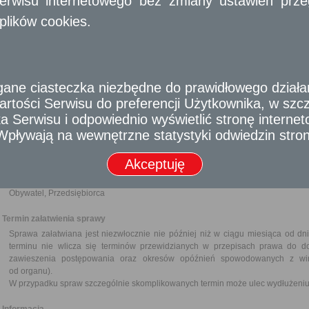
erwisu internetowego bez zmiany ustawień przegl
Wymagane dokumenty
plików cookies.
Wniosek o odszkodowanie, który powinien w szczególności zawierać:
imię, nazwisko i adres wnioskodawcy,
datę wniosku i podpis,
dane pozwalające na dokładne określenie położenia gruntu i zakre
iż wnioskodawca jest uprawniony do ubiegania się o odszkodowanie
e ciasteczka niezbędne do prawidłowego działania
imiona i nazwiska oraz aktualne adresy pozostałych osób uprawnion
rtości Serwisu do preferencji Użytkownika, w szcze
Dokument, na podstawie którego grunt został wywłaszczony.
Orzeczenie (decyzja) o stwierdzeniu nieważności decyzji wywłaszczeniowe
 Serwisu i odpowiednio wyświetlić stronę interne
odszkodowania (jeżeli zostało wydane).
- Wpływają na wewnętrzne statystyki odwiedzin stro
Dokument potwierdzający prawo wnioskodawcy do żądania ustalenia i wypła
Pełnomocnictwo w przypadku ustanowienia pełnomocnika wraz z dowodem ui
Akceptuję
Odbiorca usługi
Obywatel, Przedsiębiorca
Termin załatwienia sprawy
Sprawa załatwiana jest niezwłocznie nie później niż w ciągu miesiąca od dn
terminu nie wlicza się terminów przewidzianych w przepisach prawa do d
zawieszenia postępowania oraz okresów opóźnień spowodowanych z win
od organu).
W przypadku spraw szczególnie skomplikowanych termin może ulec wydłużeniu 