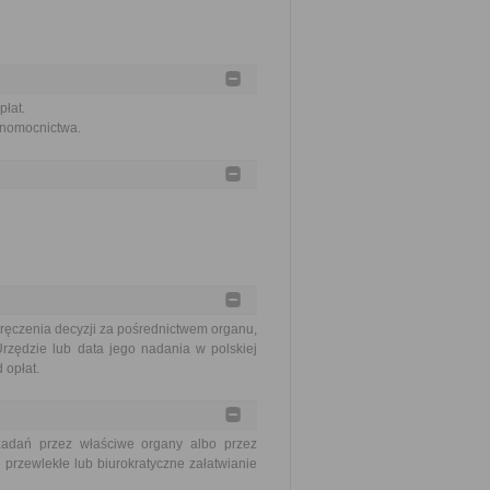
łat.
łnomocnictwa.
ręczenia decyzji za pośrednictwem organu,
rzędzie lub data jego nadania w polskiej
 opłat.
zadań przez właściwe organy albo przez
 przewlekłe lub biurokratyczne załatwianie