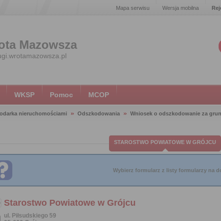
Mapa serwisu
Wersja mobilna
Rej
ota Mazowsza
ugi.wrotamazowsza.pl
WKSP
Pomoc
MCOP
odarka nieruchomościami
Odszkodowania
Wniosek o odszkodowanie za grunt
STAROSTWO POWIATOWE W GRÓJCU
Wybierz formularz z listy formularzy na do
Starostwo Powiatowe w Grójcu
ul. Piłsudskiego 59