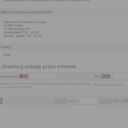
odszkodowanie, wywłaszczenie, grunty, drogi publiczne
Miejsce składania dokumentów
Starostwo Powiatowe w Grójcu
05-600 Grójec
ul. Piłsudskiego 59
poniedziałek 8.00 - 16.00
wtorek - piątek 7.30 - 15.30
Uwagi
brak
Zrealizuj usługę przez Internet
zwa dokumentu
Data
iosek o wypłacenie odszkodowania za grunt wydzielony pod drogę
09-10-2018 14:37:22
b pod poszerzenie drogi
Pokaż 
Strona 