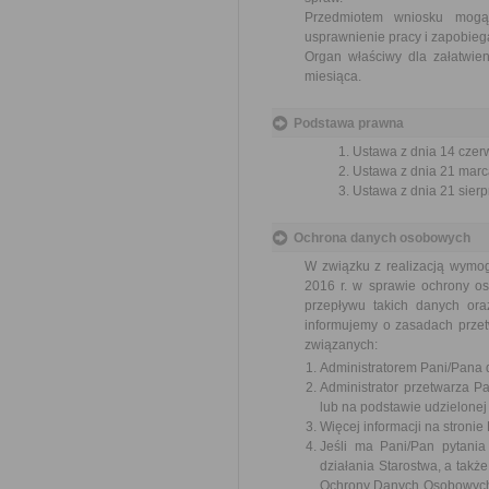
Przedmiotem wniosku mogą 
usprawnienie pracy i zapobieg
Organ właściwy dla załatwien
miesiąca.
Podstawa prawna
Ustawa z dnia 14 czer
Ustawa z dnia 21 marca
Ustawa z dnia 21 sierp
Ochrona danych osobowych
W związku z realizacją wymo
2016 r. w sprawie ochrony o
przepływu takich danych or
informujemy o zasadach prze
związanych:
Administratorem Pani/Pana d
Administrator przetwarza 
lub na podstawie udzielonej
Więcej informacji na stronie
Jeśli ma Pani/Pan pytani
działania Starostwa, a tak
Ochrony Danych Osobowych w