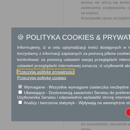
terminu nie wlicza się term
zawieszenia postępowania 
od organu).
W przypadku spraw szczególni
Informacja
Telefon: 242676747
🍪 POLITYKA COOKIES & PRYWA
Dodatkowe informac
Informujemy, iż w celu optymalizacji treści dostępnych w
korzystamy z informacji zapisanych za pomocą plików cookie
Opłata
kontrolować za pomocą ustawień swojej przeglądarki inter
Wniosek o odszkodowanie za
ustawień przeglądarki internetowej oznacza, iż użytkownik ak
17 zł opłata skarbowa za z
Przeczytaj politykę prywatności
Przeczytaj politykę cookies
Tryb odwoławczy
Wymagane - Wszystkie wymagane ciasteczka niezbędne do
Odwołanie wnosi się do Wojewo
Ułatwiające - Dostosowują zawartości Serwisu do preferen
który ją wydał. O zachowaniu
Użytkownika Serwisu i odpowiednio wyświetlić stronę interne
placówce pocztowej operatora 
Analizy i tworzenia statystyk - Wpływają na wewnętrzne st
Skargi i wnioski
Przedmiotem skargi może by
ich pracowników, naruszenie p
spraw.