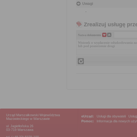
Uwagi
-
Zrealizuj usługę prz
Nazwa dokumentu
Wniosek o wypłacenie odszkodowania za
lub pod poszerzenie drogi
Urząd Marszałkowski Województwa
eUrząd:
Usługi dla obywateli
|
Usług
Mazowieckiego w Warszawie
Pomoc:
Informacja dla nowych uż
ul. Jagiellońska 26
03-719 Warszawa