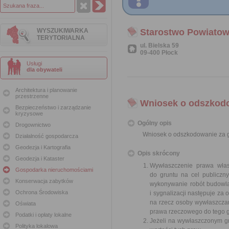
WYSZUKIWARKA
Starostwo Powiatow
TERYTORIALNA
ul. Bielska 59
09-400 Płock
Usługi
dla obywateli
Architektura i planowanie
przestrzenne
Wniosek o odszkodo
Bezpieczeństwo i zarządzanie
kryzysowe
Ogólny opis
Drogownictwo
Wniosek o odszkodowanie za g
Działalność gospodarcza
Geodezja i Kartografia
Opis skrócony
Geodezja i Kataster
Wywłaszczenie prawa włas
Gospodarka nieruchomościami
do gruntu na cel publiczn
Konserwacja zabytków
wykonywanie robót budowlan
Ochrona Środowiska
i sygnalizacji następuje z
na rzecz osoby wywłaszcza
Oświata
prawa rzeczowego do tego g
Podatki i opłaty lokalne
Jeżeli na wywłaszczonym g
Polityka lokalowa