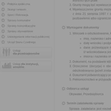
wartości tych praw.
Polityka społeczna
Grunty mogą być wywłaszczon
Wywłaszczenie gruntu może 
Skargi i wnioski
z dnia 21 sierpnia 1997 r
Sport i Rekreacja
pozbawienie albo ogranicze
Sprawy komunalne
Sprawy komunikacyjne
Wymagane dokumenty
Sprawy obywatelskie
Wniosek o odszkodowanie, k
Udostępnianie informacji publicznej
imię, nazwisko i ad
Urząd Stanu Cywilnego
datę wniosku i podpi
dane pozwalające n
Usługi
iż wnioskodawca jes
dla przedsiębiorców
imiona i nazwiska o
Dokument, na podstawie któ
Usługi
dla instytucji,
Orzeczenie (decyzja) o stw
urzędów
odszkodowania (jeżeli zosta
Dokument potwierdzający pr
Pełnomocnictwo w przypadku
Odbiorca usługi
Obywatel, Przedsiębiorca
Termin załatwienia sprawy
Sprawa załatwiana jest niezw