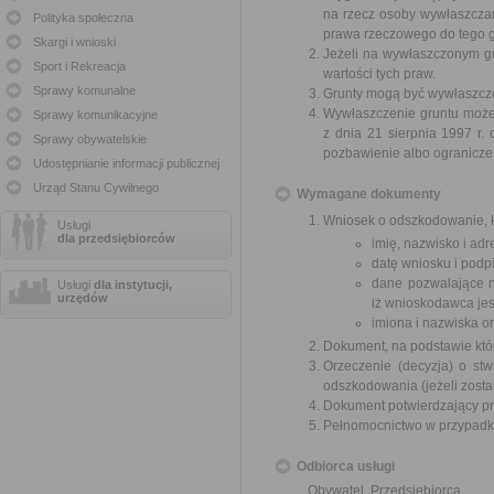
na rzecz osoby wywłaszcza
Polityka społeczna
prawa rzeczowego do tego g
Skargi i wnioski
Jeżeli na wywłaszczonym g
Sport i Rekreacja
wartości tych praw.
Sprawy komunalne
Grunty mogą być wywłaszczon
Wywłaszczenie gruntu może 
Sprawy komunikacyjne
z dnia 21 sierpnia 1997 r
Sprawy obywatelskie
pozbawienie albo ogranicze
Udostępnianie informacji publicznej
Urząd Stanu Cywilnego
Wymagane dokumenty
Wniosek o odszkodowanie, k
Usługi
dla przedsiębiorców
imię, nazwisko i ad
datę wniosku i podpi
dane pozwalające n
Usługi
dla instytucji,
urzędów
iż wnioskodawca jes
imiona i nazwiska o
Dokument, na podstawie któ
Orzeczenie (decyzja) o stw
odszkodowania (jeżeli zosta
Dokument potwierdzający pr
Pełnomocnictwo w przypadku
Odbiorca usługi
Obywatel, Przedsiębiorca