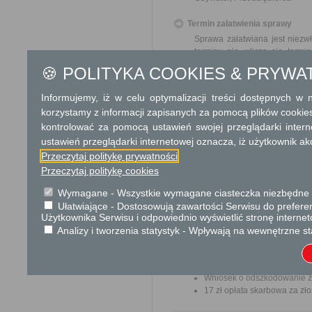
Termin załatwienia sprawy
Sprawa załatwiana jest niezw
terminu nie wlicza się term
zawieszenia postępowania 
🍪 POLITYKA COOKIES & PRYWA
od organu).
W przypadku spraw szczególni
Informujemy, iż w celu optymalizacji treści dostępnych w
korzystamy z informacji zapisanych za pomocą plików cookie
Informacja
kontrolować za pomocą ustawień swojej przeglądarki inter
Odszkodowanie za
ustawień przeglądarki internetowej oznacza, iż użytkownik ak
wywłaszczenie
Przeczytaj politykę prywatności
Przejęcie
Art. 11a–
Przeczytaj politykę cookies
nieruchomości pod
zakresie
drogę
Wymagane - Wszystkie wymagane ciasteczka niezbędne do
Właściwość starosty
A
Ułatwiające - Dostosowują zawartości Serwisu do preferen
Tryb ustalania wysokości odszko
Użytkownika Serwisu i odpowiednio wyświetlić stronę interne
Analizy i tworzenia statystyk - Wpływają na wewnętrzne st
Dodatkowe informac
Opłata
Wniosek o odszkodowanie za
17 zł opłata skarbowa za z