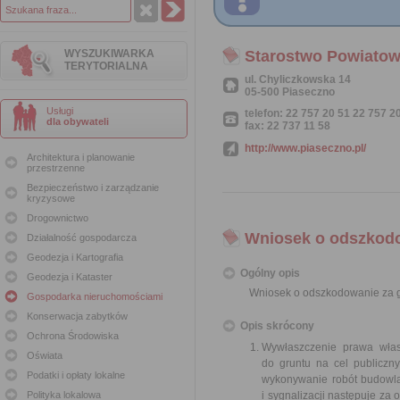
WYSZUKIWARKA
Starostwo Powiatow
TERYTORIALNA
ul. Chyliczkowska 14
05-500 Piaseczno
Usługi
telefon: 22 757 20 51 22 757 2
dla obywateli
fax: 22 737 11 58
http://www.piaseczno.pl/
Architektura i planowanie
przestrzenne
Bezpieczeństwo i zarządzanie
kryzysowe
Drogownictwo
Wniosek o odszkodo
Działalność gospodarcza
Geodezja i Kartografia
Ogólny opis
Geodezja i Kataster
Wniosek o odszkodowanie za g
Gospodarka nieruchomościami
Konserwacja zabytków
Opis skrócony
Ochrona Środowiska
Wywłaszczenie prawa włas
Oświata
do gruntu na cel publiczn
Podatki i opłaty lokalne
wykonywanie robót budowlan
Polityka lokalowa
i sygnalizacji następuje z