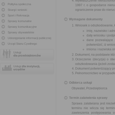
Wywłaszczenie nieruchomośc
Polityka społeczna
1997 r. o gospodarce nier
ograniczenie praw do nieru
Skargi i wnioski
Sport i Rekreacja
Wymagane dokumenty
Sprawy komunalne
Wniosek o odszkodowanie, k
Sprawy komunikacyjne
imię, nazwisko i ad
Sprawy obywatelskie
datę wniosku i podpi
Udostępnianie informacji publicznej
dane pozwalające 
Urząd Stanu Cywilnego
potwierdzić, iż wni
imiona i nazwiska o
Usługi
Dokument, na podstawie któ
dla przedsiębiorców
Orzeczenie (decyzja) o stw
odszkodowania (jeżeli zosta
Usługi
dla instytucji,
Dokument potwierdzający pr
urzędów
Pełnomocnictwo w przypadku
Odbiorca usługi
Obywatel, Przedsiębiorca
Termin załatwienia sprawy
Sprawa załatwiana jest niezw
terminu nie wlicza się term
zawieszenia postępowania 