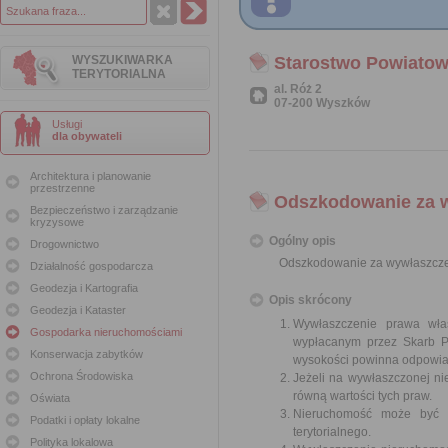
WYSZUKIWARKA
Starostwo Powiato
TERYTORIALNA
al. Róż 2
07-200 Wyszków
Usługi
dla obywateli
Architektura i planowanie
przestrzenne
Odszkodowanie za 
Bezpieczeństwo i zarządzanie
kryzysowe
Ogólny opis
Drogownictwo
Odszkodowanie za wywłaszcze
Działalność gospodarcza
Geodezja i Kartografia
Opis skrócony
Geodezja i Kataster
Wywłaszczenie prawa wła
Gospodarka nieruchomościami
wypłacanym przez Skarb Pa
Konserwacja zabytków
wysokości powinna odpowiad
Ochrona Środowiska
Jeżeli na wywłaszczonej n
równą wartości tych praw.
Oświata
Nieruchomość może być w
Podatki i opłaty lokalne
terytorialnego.
Polityka lokalowa