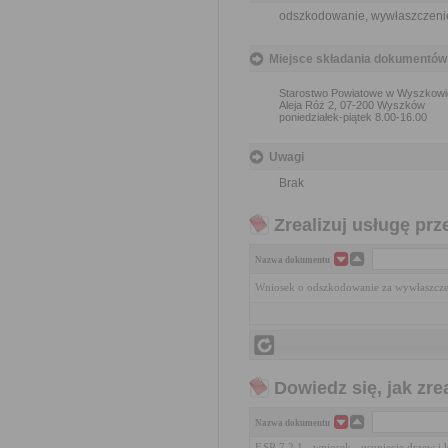
odszkodowanie, wywłaszczeni
Miejsce składania dokumentów
Starostwo Powiatowe w Wyszkowi
Aleja Róż 2, 07-200 Wyszków
poniedziałek-piątek 8.00-16.00
Uwagi
Brak
Zrealizuj usługę prz
Nazwa dokumentu
Wniosek o odszkodowanie za wywłaszcze
Dowiedz się, jak zr
Nazwa dokumentu
F.SR.7.2.1 - wniosek - usunięcie drzew i