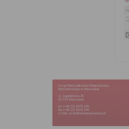
Na
Wn
lu
Urząd Marszałkowski Województwa
Mazowieckiego w Warszawie
ul. Jagiellońska 26
03-719 Warszawa
tel. (+48 22) 5979-100
fax (+48 22) 5979-290
e-mail: urzad@wrotamazowsza.pl