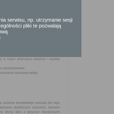
reślone szczegółowo w art. 6 pkt 1 ustawy
ć zrealizowane w inny sposób niż poprzez
byte w drodze umowy.
 serwisu, np. utrzymanie sesji
gólności pliki te pozwalają
tową
n
su zgłoszonego żądania oraz potwierdzić,
,
ych do ubiegania się o odszkodowanie.
j w części dotyczącej ustalenia i wypłaty
ty odszkodowania.
szczenia stosownej opłaty.
ia złożenia kompletnego wniosku (do tego
okonania określonych czynności, okresów
y strony albo z przyczyn niezależnych