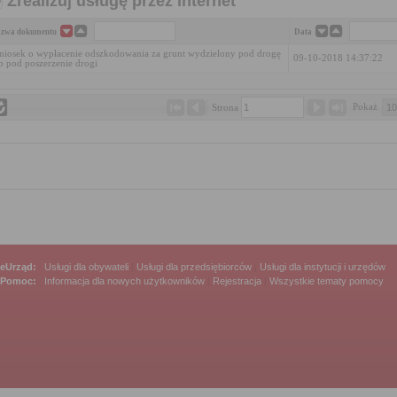
Zrealizuj usługę przez Internet
zwa dokumentu
Data
iosek o wypłacenie odszkodowania za grunt wydzielony pod drogę
09-10-2018 14:37:22
b pod poszerzenie drogi
Pokaż 
Strona 
eUrząd:
Usługi dla obywateli
|
Usługi dla przedsiębiorców
|
Usługi dla instytucji i urzędów
Pomoc:
Informacja dla nowych użytkowników
|
Rejestracja
|
Wszystkie tematy pomocy