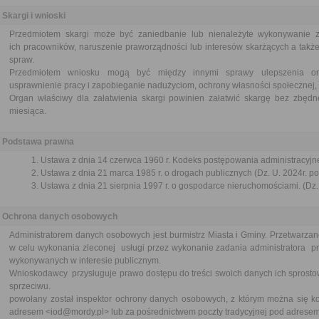
Skargi i wnioski
Przedmiotem skargi może być zaniedbanie lub nienależyte wykonywanie 
ich pracowników, naruszenie praworządności lub interesów skarżących a także
spraw.
Przedmiotem wniosku mogą być między innymi sprawy ulepszenia orga
usprawnienie pracy i zapobieganie nadużyciom, ochrony własności społecznej, 
Organ właściwy dla załatwienia skargi powinien załatwić skargę bez zbędne
miesiąca.
Podstawa prawna
Ustawa z dnia 14 czerwca 1960 r. Kodeks postępowania administracyjne
Ustawa z dnia 21 marca 1985 r. o drogach publicznych (Dz. U. 2024r. po
Ustawa z dnia 21 sierpnia 1997 r. o gospodarce nieruchomościami. (Dz. 
Ochrona danych osobowych
Administratorem danych osobowych jest burmistrz Miasta i Gminy. Przetwarz
w celu wykonania zleconej usługi przez wykonanie zadania administratora p
wykonywanych w interesie publicznym.
Wnioskodawcy przysługuje prawo dostępu do treści swoich danych ich sprostow
sprzeciwu.
powołany został inspektor ochrony danych osobowych, z którym można się ko
adresem <iod@mordy.pl> lub za pośrednictwem poczty tradycyjnej pod adresem