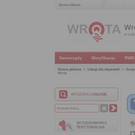
Strona Główna
Wr
e-usl
Samorządy
Weryfikacja
RWD
Strona główna
Usługi dla obywateli
Gosp
Mordy
WYSZUKAJ
USŁUGĘ
WYSZUKIWARKA
TERYTORIALNA