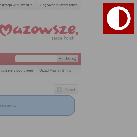
estracja w eUrzędzie
Logowanie interesanta
 przejęty pod drogę
Urząd Miasta i Gminy
Powrót
le strony.