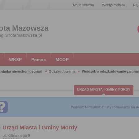
Mapa serwisu
Wersja mobilna
Rej
ota Mazowsza
ugi.wrotamazowsza.pl
WKSP
Pomoc
MCOP
odarka nieruchomościami
Odszkodowania
Wniosek o odszkodowanie za grunt
URZĄD MIASTA I GMINY MORDY
Wybierz formularz z listy formularzy na do
Urząd Miasta i Gminy Mordy
ul. Kilińskiego 9