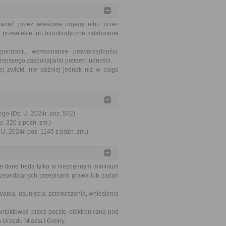
zadań przez właściwe organy albo przez
 przewlekłe lub biurokratyczne załatwianie
nizacji, wzmacnianie praworządności,
lepszego zaspokajania potrzeb ludności.
j zwłoki, nie później jednak niż w ciągu
go (Dz. U. 2024r. poz. 572)
z. 320 z późn. zm.)
U. 2024r. poz. 1145 z późn. zm.)
ane dane będą tylko w niezbędnym minimum
rzewidzianych przepisami prawa lub zadań
ania, usunięcia, przenoszenia, wniesienia
ntaktować przez pocztę elektroniczną pod
 Urzędu Miasta i Gminy.