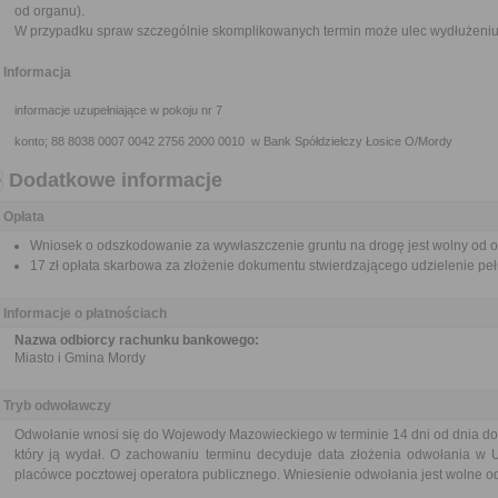
od organu).
W przypadku spraw szczególnie skomplikowanych termin może ulec wydłużeniu 
Informacja
informacje uzupełniające w pokoju nr 7
konto; 88 8038 0007 0042 2756 2000 0010 w Bank Spółdzielczy Łosice O/Mordy
Dodatkowe informacje
Opłata
Wniosek o odszkodowanie za wywłaszczenie gruntu na drogę jest wolny od op
17 zł opłata skarbowa za złożenie dokumentu stwierdzającego udzielenie pe
Informacje o płatnościach
Nazwa odbiorcy rachunku bankowego:
Miasto i Gmina Mordy
Tryb odwoławczy
Odwołanie wnosi się do Wojewody Mazowieckiego w terminie 14 dni od dnia do
który ją wydał. O zachowaniu terminu decyduje data złożenia odwołania w U
placówce pocztowej operatora publicznego. Wniesienie odwołania jest wolne od