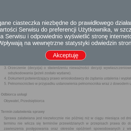
Wywłaszczenie gruntu może być dokonane, jeżeli powyższy cel publiczny ok
z dnia 21 sierpnia 1997 r. o gospodarce nieruchomościami i nie mogą by
pozbawienie albo ograniczenie praw do gruntu, a prawa te nie mogą być na
e ciasteczka niezbędne do prawidłowego działania
Wymagane dokumenty
rtości Serwisu do preferencji Użytkownika, w szcze
Wniosek o odszkodowanie, który powinien w szczególności zawierać:
 Serwisu i odpowiednio wyświetlić stronę interne
imię, nazwisko i adres wnioskodawcy,
datę wniosku i podpis,
- Wpływają na wewnętrzne statystyki odwiedzin stro
dane pozwalające na dokładne określenie położenia gruntu i zakre
iż wnioskodawca jest uprawniony do ubiegania się o odszkodowanie
Akceptuję
imiona i nazwiska oraz aktualne adresy pozostałych osób uprawnion
Dokument, na podstawie którego grunt został wywłaszczony.
Orzeczenie (decyzja) o stwierdzeniu nieważności decyzji wywłaszczeniowe
odszkodowania (jeżeli zostało wydane).
Dokument potwierdzający prawo wnioskodawcy do żądania ustalenia i wypła
Pełnomocnictwo w przypadku ustanowienia pełnomocnika wraz z dowodem ui
Odbiorca usługi
Obywatel, Przedsiębiorca
Termin załatwienia sprawy
Sprawa załatwiana jest niezwłocznie nie później niż w ciągu miesiąca od dn
terminu nie wlicza się terminów przewidzianych w przepisach prawa do d
zawieszenia postępowania oraz okresów opóźnień spowodowanych z win