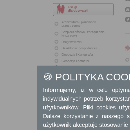
Usługi
dla obywateli
Architektura i planowanie
przestrzenne
Bezpieczeństwo i zarządzanie
kryzysowe
Drogownictwo
Działalność gospodarcza
Geodezja i Kartografia
Geodezja i Kataster
Gospodarka nieruchomościami
🍪 POLITYKA CO
Konserwacja zabytków
Ochrona Środowiska
Oświata
Informujemy, iż w celu optyma
Podatki i opłaty lokalne
indywidualnych potrzeb korzyst
Polityka lokalowa
Polityka społeczna
użytkowników. Pliki cookies uż
Skargi i wnioski
Dalsze korzystanie z naszego s
Sport i Rekreacja
użytkownik akceptuje stosowanie 
Sprawy komunalne