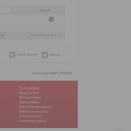
Operacja
Wyświetlono 1 do 1 z 1
Poleć stronę
Drukuj
Liczba wyświetleń: 5093395
Strona główna
Mapa serwisu
Wersja mobilna
Zgłoś problem
Deklaracja dostępności
Polityka prywatności
Polityka cookies
Ustawienia cookies