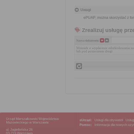
Uwagi
ePUAP; można skorzystać z fo
Zrealizuj usługę prz
Nazwa dokumentu
Wniosek o wypłacenie odszkodowania za
lub pod poszerzenie drogi
Urząd Marszałkowski Województwa
eUrząd:
Usługi dla obywateli
|
Usług
Mazowieckiego w Warszawie
Pomoc:
Informacja dla nowych uż
ul. Jagiellońska 26
03-719 Warszawa