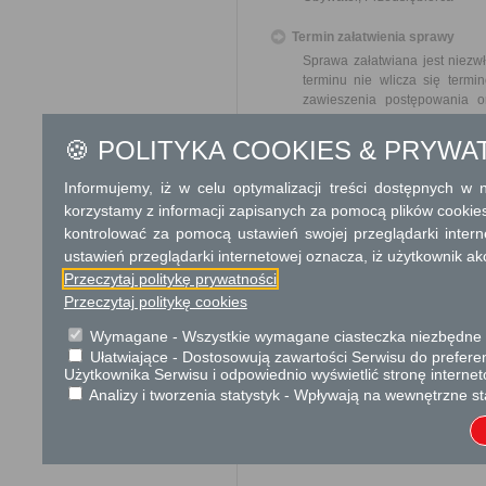
Termin załatwienia sprawy
Sprawa załatwiana jest niezw
terminu nie wlicza się term
zawieszenia postępowania 
od organu).
W przypadku spraw szczególni
🍪 POLITYKA COOKIES & PRYWA
Informacja
Informujemy, iż w celu optymalizacji treści dostępnych w
korzystamy z informacji zapisanych za pomocą plików cookie
informacje uzupełniające w pokoju 
kontrolować za pomocą ustawień swojej przeglądarki inter
konto; 88 8038 0007 0042 2756 2
ustawień przeglądarki internetowej oznacza, iż użytkownik ak
Przeczytaj politykę prywatności
Dodatkowe informac
Przeczytaj politykę cookies
Opłata
Wymagane - Wszystkie wymagane ciasteczka niezbędne do
Wniosek o odszkodowanie za
Ułatwiające - Dostosowują zawartości Serwisu do preferen
17 zł opłata skarbowa za z
Użytkownika Serwisu i odpowiednio wyświetlić stronę interne
Analizy i tworzenia statystyk - Wpływają na wewnętrzne st
Informacje o płatnościach
Nazwa odbiorcy rachunku ba
Miasto i Gmina Mordy