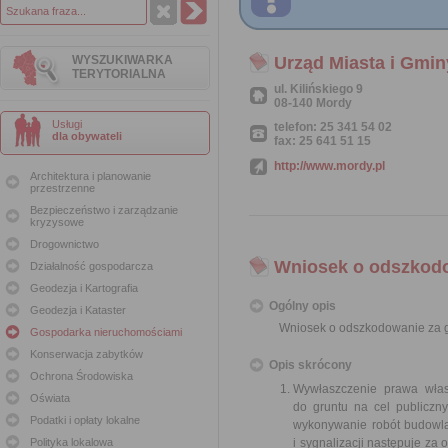
WYSZUKIWARKA
Urząd Miasta i Gmi
TERYTORIALNA
ul. Kilińskiego 9
08-140 Mordy
Usługi
telefon: 25 341 54 02
dla obywateli
fax: 25 641 51 15
http://www.mordy.pl
Architektura i planowanie
przestrzenne
Bezpieczeństwo i zarządzanie
kryzysowe
Drogownictwo
Wniosek o odszkodo
Działalność gospodarcza
Geodezja i Kartografia
Ogólny opis
Geodezja i Kataster
Wniosek o odszkodowanie za g
Gospodarka nieruchomościami
Konserwacja zabytków
Opis skrócony
Ochrona Środowiska
Wywłaszczenie prawa włas
Oświata
do gruntu na cel publiczn
Podatki i opłaty lokalne
wykonywanie robót budowlan
Polityka lokalowa
i sygnalizacji następuje z