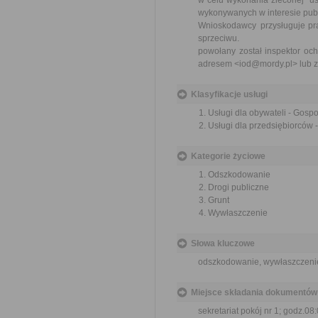
w celu wykonania zleconej us
wykonywanych w interesie pub
Wnioskodawcy przysługuje praw
sprzeciwu.
powołany został inspektor oc
adresem <iod@mordy.pl> lub za
Klasyfikacje usługi
Usługi dla obywateli - Gos
Usługi dla przedsiębiorców
Kategorie życiowe
Odszkodowanie
Drogi publiczne
Grunt
Wywłaszczenie
Słowa kluczowe
odszkodowanie, wywłaszczenie,
Miejsce składania dokumentów
sekretariat pokój nr 1; godz.08