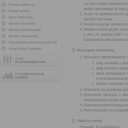
na rzecz osoby wywłaszcza
Polityka społeczna
prawa rzeczowego do tego g
Skargi i wnioski
Jeżeli na wywłaszczonym g
Sport i Rekreacja
wartości tych praw.
Sprawy komunalne
Grunty mogą być wywłaszczon
Wywłaszczenie gruntu może 
Sprawy komunikacyjne
z dnia 21 sierpnia 1997 r
Sprawy obywatelskie
pozbawienie albo ogranicze
Udostępnianie informacji publicznej
Urząd Stanu Cywilnego
Wymagane dokumenty
Wniosek o odszkodowanie, k
Usługi
dla przedsiębiorców
imię, nazwisko i ad
datę wniosku i podpi
dane pozwalające n
Usługi
dla instytucji,
urzędów
iż wnioskodawca jes
imiona i nazwiska o
Dokument, na podstawie któ
Orzeczenie (decyzja) o stw
odszkodowania (jeżeli zosta
Dokument potwierdzający pr
Pełnomocnictwo w przypadku
Odbiorca usługi
Obywatel, Przedsiębiorca