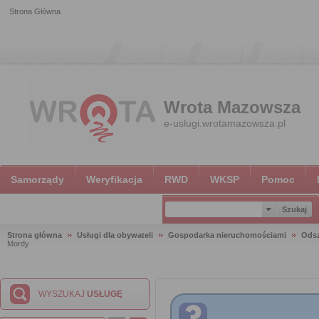
Strona Główna
Wrota Mazowsza
e-uslugi.wrotamazowsza.pl
Samorządy
Weryfikacja
RWD
WKSP
Pomoc
Strona główna
Usługi dla obywateli
Gospodarka nieruchomościami
Ods
Mordy
WYSZUKAJ
USŁUGĘ