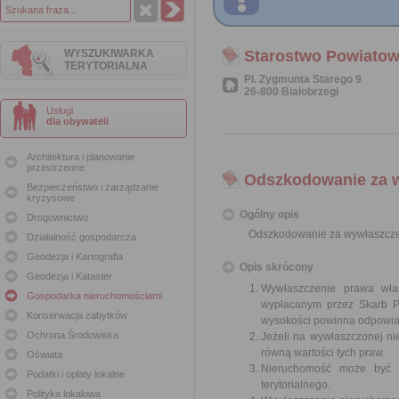
WYSZUKIWARKA
Starostwo Powiatow
TERYTORIALNA
Pl. Zygmunta Starego 9
26-800 Białobrzegi
Usługi
dla obywateli
Architektura i planowanie
przestrzenne
Odszkodowanie za 
Bezpieczeństwo i zarządzanie
kryzysowe
Ogólny opis
Drogownictwo
Odszkodowanie za wywłaszcze
Działalność gospodarcza
Geodezja i Kartografia
Opis skrócony
Geodezja i Kataster
Wywłaszczenie prawa wła
Gospodarka nieruchomościami
wypłacanym przez Skarb Pa
Konserwacja zabytków
wysokości powinna odpowiad
Ochrona Środowiska
Jeżeli na wywłaszczonej n
równą wartości tych praw.
Oświata
Nieruchomość może być w
Podatki i opłaty lokalne
terytorialnego.
Polityka lokalowa