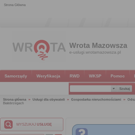
Strona Główna
Wrota Mazowsza
e-uslugi.wrotamazowsza.pl
Samorządy
Weryfikacja
RWD
WKSP
Pomoc
Strona główna
Usługi dla obywateli
Gospodarka nieruchomościami
Ods
Białobrzegach
WYSZUKAJ
USŁUGĘ