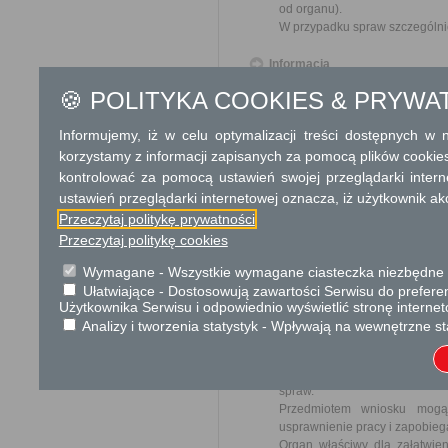
od organu).
W przypadku spraw szczególni
Informacja
🍪 POLITYKA COOKIES & PRYWA
Dodatkowe informac
Informujemy, iż w celu optymalizacji treści dostępnych w
Opłata
korzystamy z informacji zapisanych za pomocą plików cookie
Wniosek o odszkodowanie za
kontrolować za pomocą ustawień swojej przeglądarki inter
17 zł opłata skarbowa za z
ustawień przeglądarki internetowej oznacza, iż użytkownik ak
Przeczytaj politykę prywatności
Tryb odwoławczy
Przeczytaj politykę cookies
Odwołanie wnosi się do Wojewo
który ją wydał. O zachowaniu
Wymagane - Wszystkie wymagane ciasteczka niezbędne do
placówce pocztowej operatora 
Ułatwiające - Dostosowują zawartości Serwisu do preferen
Użytkownika Serwisu i odpowiednio wyświetlić stronę interne
Analizy i tworzenia statystyk - Wpływają na wewnętrzne st
Skargi i wnioski
Przedmiotem skargi może by
ich pracowników, naruszenie p
spraw.
Przedmiotem wniosku mogą 
usprawnienie pracy i zapobieg
Organ właściwy dla załatwien