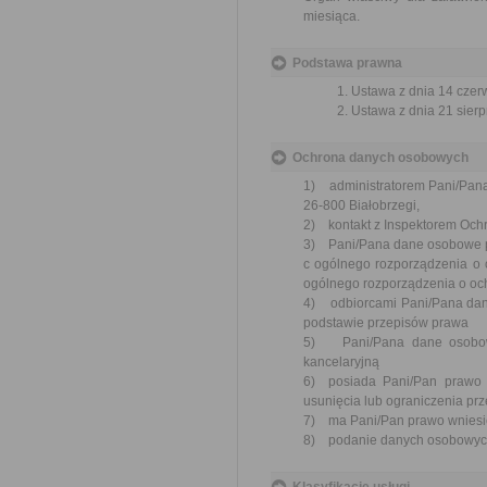
miesiąca.
Podstawa prawna
Ustawa z dnia 14 czer
Ustawa z dnia 21 sierp
Ochrona danych osobowych
1) administratorem Pani/Pan
26-800 Białobrzegi,
2) kontakt z Inspektorem Ochr
3) Pani/Pana dane osobowe prze
c ogólnego rozporządzenia o o
ogólnego rozporządzenia o och
4) odbiorcami Pani/Pana dan
podstawie przepisów prawa
5) Pani/Pana dane osobowe
kancelaryjną
6) posiada Pani/Pan prawo 
usunięcia lub ograniczenia pr
7) ma Pani/Pan prawo wniesie
8) podanie danych osobowych