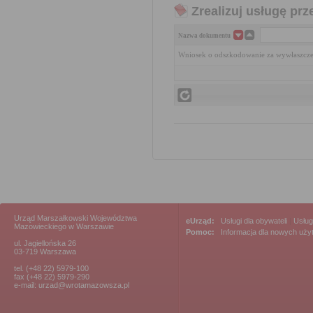
Zrealizuj usługę prz
Nazwa dokumentu
Wniosek o odszkodowanie za wywłaszcze
Urząd Marszałkowski Województwa
eUrząd:
Usługi dla obywateli
|
Usług
Mazowieckiego w Warszawie
Pomoc:
Informacja dla nowych uż
ul. Jagiellońska 26
03-719 Warszawa
tel. (+48 22) 5979-100
fax (+48 22) 5979-290
e-mail: urzad@wrotamazowsza.pl