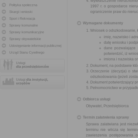
Wywłaszczenie nieruchomośc
Polityka społeczna
1997 r. o gospodarce nier
ograniczenie praw do nieru
Skargi i wnioski
Sport i Rekreacja
Wymagane dokumenty
Sprawy komunalne
Wniosek o odszkodowanie, k
Sprawy komunikacyjne
imię, nazwisko i ad
Sprawy obywatelskie
datę wniosku i podpi
Udostępnianie informacji publicznej
dane pozwalające 
Urząd Stanu Cywilnego
potwierdzić, iż wni
imiona i nazwiska o
Usługi
Dokument, na podstawie któ
dla przedsiębiorców
Orzeczenie (decyzja) o stw
odszkodowania (jeżeli zosta
Usługi
dla instytucji,
Dokument potwierdzający pr
urzędów
Pełnomocnictwo w przypadku
Odbiorca usługi
Obywatel, Przedsiębiorca
Termin załatwienia sprawy
Sprawa załatwiana jest niezw
terminu nie wlicza się term
zawieszenia postępowania 