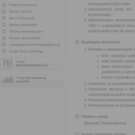
równą wartości tych praw.
Polityka społeczna
Nieruchomość może być w
Skargi i wnioski
terytorialnego.
Sport i Rekreacja
Wywłaszczenie nieruchomośc
Sprawy komunalne
1997 r. o gospodarce nier
ograniczenie praw do nieru
Sprawy komunikacyjne
Sprawy obywatelskie
Wymagane dokumenty
Udostępnianie informacji publicznej
Wniosek o odszkodowanie, k
Urząd Stanu Cywilnego
imię, nazwisko i ad
datę wniosku i podpi
Usługi
dla przedsiębiorców
dane pozwalające 
potwierdzić, iż wni
imiona i nazwiska o
Usługi
dla instytucji,
urzędów
Dokument, na podstawie któ
Orzeczenie (decyzja) o stw
odszkodowania (jeżeli zosta
Dokument potwierdzający pr
Pełnomocnictwo w przypadku
Odbiorca usługi
Obywatel, Przedsiębiorca
Termin załatwienia sprawy