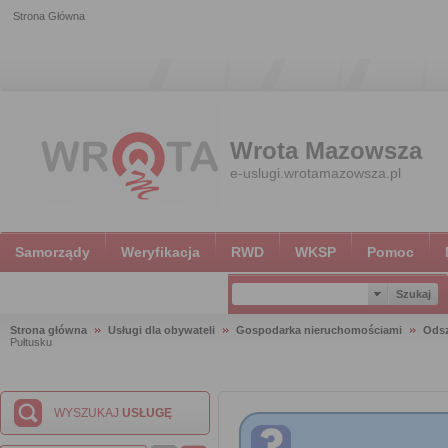
Strona Główna
Wrota Mazowsza
e-uslugi.wrotamazowsza.pl
Samorządy
Weryfikacja
RWD
WKSP
Pomoc
Strona główna
Usługi dla obywateli
Gospodarka nieruchomościami
Ods
Pułtusku
WYSZUKAJ
USŁUGĘ