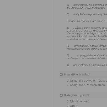
5)
administrator nie zamierza
lub organizacji międzynarodowej;
6)
mają Państwo prawo uzyskać
Dodatkowo zgodnie z art. 13 ust.
1)
Państwa dane osobowe będą
tj. z ustawy z dnia 14 lipca 1983
Narodowego z dnia 20 październik
w sprawie klasyfikowania i kwalif
do archiwów państwowych i brakow
2)
przysługuje Państwu prawo 
wniesienia skargi do organu nadz
3)
w przypadku realizacji
osobowych ma charakter dobrowoln
4)
administrator nie podejmuj
Klasyfikacje usługi
Usługi dla obywateli - Gos
Usługi dla przedsiębiorców
Kategorie życiowe
Nieruchomość
Grunt