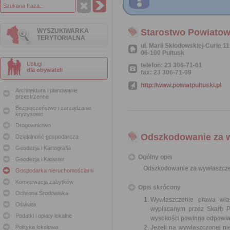
WYSZUKIWARKA
Starostwo Powiatow
TERYTORIALNA
ul. Marii Skłodowskiej-Curie 11
06-100 Pułtusk
Usługi
telefon: 23 306-71-01
dla obywateli
fax: 23 306-71-09
http://www.powiatpultuski.pl
Architektura i planowanie
przestrzenne
Bezpieczeństwo i zarządzanie
kryzysowe
Drogownictwo
Odszkodowanie za 
Działalność gospodarcza
Geodezja i Kartografia
Ogólny opis
Geodezja i Kataster
Odszkodowanie za wywłaszcze
Gospodarka nieruchomościami
Konserwacja zabytków
Opis skrócony
Ochrona Środowiska
Wywłaszczenie prawa wła
Oświata
wypłacanym przez Skarb Pa
Podatki i opłaty lokalne
wysokości powinna odpowiad
Polityka lokalowa
Jeżeli na wywłaszczonej n