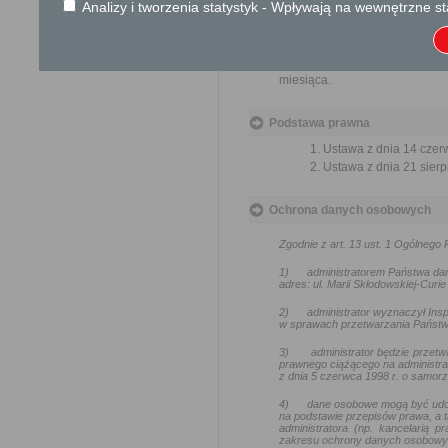
Analizy i tworzenia statystyk - Wpływają na wewnętrzne st
spraw.
Przedmiotem wniosku mogą 
usprawnienie pracy i zapobieg
Organ właściwy dla załatwien
miesiąca.
Podstawa prawna
Ustawa z dnia 14 czer
Ustawa z dnia 21 sierp
Ochrona danych osobowych
Zgodnie z art. 13 ust. 1 Ogólneg
1)
administratorem Państwa da
adres: ul. Marii Skłodowskiej-Curie
2)
administrator wyznaczył In
w sprawach przetwarzania Państw
3)
administrator będzie przetw
prawnego ciążącego na administra
z dnia 5 czerwca 1998 r. o samo
4)
dane osobowe mogą być udo
na podstawie przepisów prawa, a t
administratora (np. kancelarią
zakresu ochrony danych osobowy