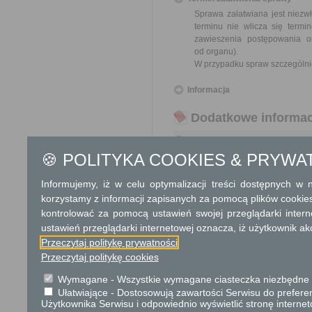
Sprawa załatwiana jest niezw
terminu nie wlicza się term
zawieszenia postępowania 
od organu).
W przypadku spraw szczególni
Informacja
Dodatkowe informac
Opłata
🍪 POLITYKA COOKIES & PRYWA
Wniosek o odszkodowanie za
17 zł opłata skarbowa za z
Informujemy, iż w celu optymalizacji treści dostępnych w
korzystamy z informacji zapisanych za pomocą plików cookie
Tryb odwoławczy
kontrolować za pomocą ustawień swojej przeglądarki inter
Odwołanie wnosi się do Wojewo
ustawień przeglądarki internetowej oznacza, iż użytkownik ak
który ją wydał. O zachowaniu
Przeczytaj politykę prywatności
placówce pocztowej operatora 
Przeczytaj politykę cookies
Skargi i wnioski
Wymagane - Wszystkie wymagane ciasteczka niezbędne do
Ułatwiające - Dostosowują zawartości Serwisu do preferen
Przedmiotem skargi może by
Użytkownika Serwisu i odpowiednio wyświetlić stronę interne
ich pracowników, naruszenie p