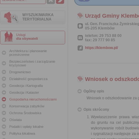
WYSZUKIWARKA
Urząd Gminy Klem
TERYTORIALNA
ul. Gen. Franciszka Żymirskie
05-205 Klembów
Usługi
telefon: 29 753 88 00
dla obywateli
fax: 29 777 90 85
https://klembow.pl/
Architektura i planowanie
przestrzenne
Bezpieczeństwo i zarządzanie
kryzysowe
Drogownictwo
Wniosek o odszkodo
Działalność gospodarcza
Geodezja i Kartografia
Ogólny opis
Geodezja i Kataster
Wniosek o odszkodowanie za g
Gospodarka nieruchomościami
Konserwacja zabytków
Opis skrócony
Ochrona Środowiska
Wywłaszczenie prawa włas
Oświata
do gruntu na cel publiczn
Podatki i opłaty lokalne
wykonywanie robót budowlan
Polityka lokalowa
i sygnalizacji następuje z