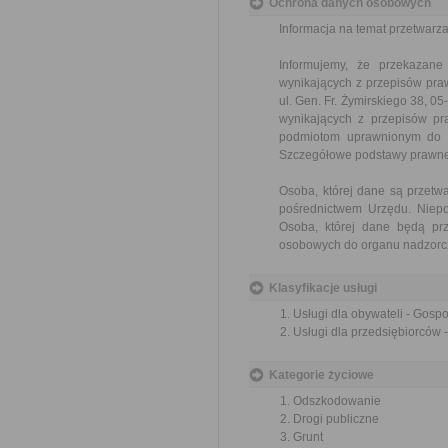
Ochrona danych osobowych
Informacja na temat przetwar
Informujemy, że przekazan
wynikających z przepisów pr
ul. Gen. Fr. Żymirskiego 38, 
wynikających z przepisów p
podmiotom uprawnionym do ic
Szczegółowe podstawy prawne
Osoba, której dane są przet
pośrednictwem Urzędu. Niepo
Osoba, której dane będą pr
osobowych do organu nadzorcz
Klasyfikacje usługi
Usługi dla obywateli - Gos
Usługi dla przedsiębiorców
Kategorie życiowe
Odszkodowanie
Drogi publiczne
Grunt