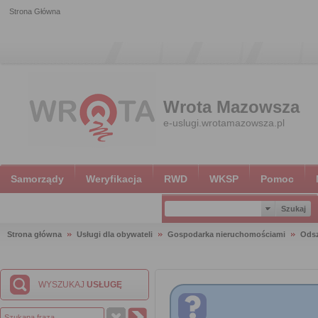
Strona Główna
Wrota Mazowsza
e-uslugi.wrotamazowsza.pl
Samorządy
Weryfikacja
RWD
WKSP
Pomoc
Strona główna
Usługi dla obywateli
Gospodarka nieruchomościami
Ods
WYSZUKAJ
USŁUGĘ