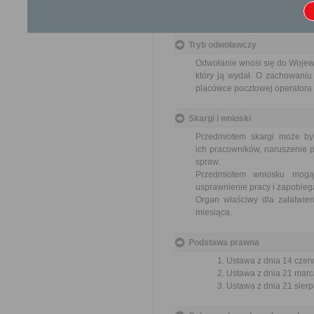
Wniosek o odszkodowanie za
17 zł opłata skarbowa za z
Tryb odwoławczy
Odwołanie wnosi się do Wojewo
który ją wydał. O zachowaniu
placówce pocztowej operatora 
Skargi i wnioski
Przedmiotem skargi może by
ich pracowników, naruszenie p
spraw.
Przedmiotem wniosku mogą 
usprawnienie pracy i zapobieg
Organ właściwy dla załatwien
miesiąca.
Podstawa prawna
Ustawa z dnia 14 czer
Ustawa z dnia 21 marca
Ustawa z dnia 21 sierp