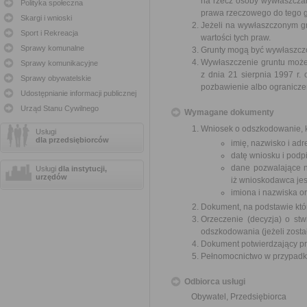
na rzecz osoby wywłaszcza
Polityka społeczna
prawa rzeczowego do tego g
Skargi i wnioski
Jeżeli na wywłaszczonym g
Sport i Rekreacja
wartości tych praw.
Sprawy komunalne
Grunty mogą być wywłaszczon
Wywłaszczenie gruntu może 
Sprawy komunikacyjne
z dnia 21 sierpnia 1997 r
Sprawy obywatelskie
pozbawienie albo ogranicze
Udostępnianie informacji publicznej
Urząd Stanu Cywilnego
Wymagane dokumenty
Wniosek o odszkodowanie, k
Usługi
dla przedsiębiorców
imię, nazwisko i ad
datę wniosku i podpi
dane pozwalające n
Usługi
dla instytucji,
urzędów
iż wnioskodawca jes
imiona i nazwiska o
Dokument, na podstawie któ
Orzeczenie (decyzja) o stw
odszkodowania (jeżeli zosta
Dokument potwierdzający pr
Pełnomocnictwo w przypadku
Odbiorca usługi
Obywatel, Przedsiębiorca