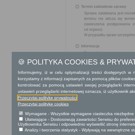
Termin załatwienia sprawy
Sprawa załatwiana jest niezw
terminu nie wlicza się term
zawieszenia postępowania 
od organu).
W przypadku spraw szczególni
Informacja
Dane adresowe:
ul. Gen. Fr. Żymirskiego 38
🍪 POLITYKA COOKIES & PRYWA
05-205 Klembów
tel.: 29 753 88 00
Informujemy, iż w celu optymalizacji treści dostępnych w
fax: 29 777 90 85
korzystamy z informacji zapisanych za pomocą plików cookie
e-mail: urzad@klembow.pl
kontrolować za pomocą ustawień swojej przeglądarki inter
Godziny pracy Urzędu:
ustawień przeglądarki internetowej oznacza, iż użytkownik ak
Pon: 8:00 - 17:00
Przeczytaj politykę prywatności
Wt-Czw: 8:00 - 16:00
Przeczytaj politykę cookies
Pt: 8:00 - 15:00
Wymagane - Wszystkie wymagane ciasteczka niezbędne do
Dodatkowe informac
Ułatwiające - Dostosowują zawartości Serwisu do preferen
Użytkownika Serwisu i odpowiednio wyświetlić stronę interne
Opłata
Analizy i tworzenia statystyk - Wpływają na wewnętrzne st