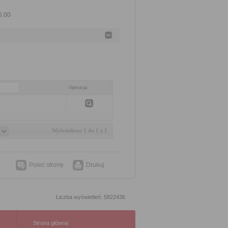
6.00
Operacja
Wyświetlono 1 do 1 z 1
Poleć stronę
Drukuj
Liczba wyświetleń: 5822436
Strona główna