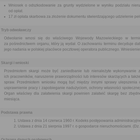
Wniosek o odszkodowanie za grunty wydzielone w wyniku podziału nieru
od opłat.
17 zł opłata skarbowa za złożenie dokumentu stwierdzającego udzielenie pe
Tryb odwoławczy
Odwołanie wnosi się do właściwego Wojewody Mazowieckiego w termin
za pośrednictwem organu, który ją wydał. O zachowaniu terminu decyduje dat
jego nadania w polskiej placówce pocztowej operatora publicznego. Wniesienie 
Skargi i wnioski
Przedmiotem skargi może być zaniedbanie lub nienależyte wykonywanie 
ich pracowników, naruszenie praworządności lub interesów skarżących a także
spraw. Przedmiotem wniosku mogą być między innymi sprawy ulepszenia or
usprawnienie pracy i zapobieganie nadużyciom, ochrony własności społecznej
Organ właściwy dla załatwienia skargi powinien załatwić skargę bez zbędne
miesiąca.
Podstawa prawna
Ustawa z dnia 14 czerwca 1960 r. Kodeks postępowania administracyjne
Ustawa z dnia 21 sierpnia 1997 r. o gospodarce nieruchomościami. (Dz. 
Ochrona danych osobowych