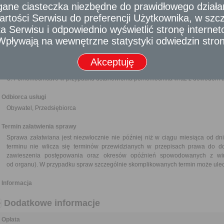
Wymagane dokumenty
e ciasteczka niezbędne do prawidłowego działania
Wniosek o ustalenie odszkodowania za drogi publiczne przejęte w wynik
rtości Serwisu do preferencji Użytkownika, w szcze
wszystkie uprawnione osoby.
 Serwisu i odpowiednio wyświetlić stronę interne
Ostateczna decyzja zatwierdzająca projekt podziału geodezyjnego nierucho
- Wpływają na wewnętrzne statystyki odwiedzin stro
działka gruntu pod drogę wraz z załącznikiem graficznym (kserokopia).
Odpis z księgi wieczystej potwierdzający prawo własności do nieruchomo
Akceptuję
o podziale (oryginał).
W przypadku spadkobierców - postanowienia o nabyciu praw do spadku lub no
Pełnomocnictwo w przypadku ustanowienia pełnomocnika wraz z dowodem ui
Odbiorca usługi
Obywatel, Przedsiębiorca
Termin załatwienia sprawy
Sprawa załatwiana jest niezwłocznie nie później niż w ciągu miesiąca od dn
terminu nie wlicza się terminów przewidzianych w przepisach prawa do d
zawieszenia postępowania oraz okresów opóźnień spowodowanych z win
od organu). W przypadku spraw szczególnie skomplikowanych termin może ulec
Informacja
Dodatkowe informacje
Opłata