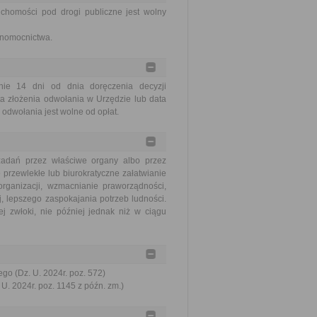
chomości pod drogi publiczne jest wolny
łnomocnictwa.
ie 14 dni od dnia doręczenia decyzji
a złożenia odwołania w Urzędzie lub data
odwołania jest wolne od opłat.
zadań przez właściwe organy albo przez
 przewlekłe lub biurokratyczne załatwianie
ganizacji, wzmacnianie praworządności,
, lepszego zaspokajania potrzeb ludności.
j zwłoki, nie później jednak niż w ciągu
go (Dz. U. 2024r. poz. 572)
U. 2024r. poz. 1145 z późn. zm.)