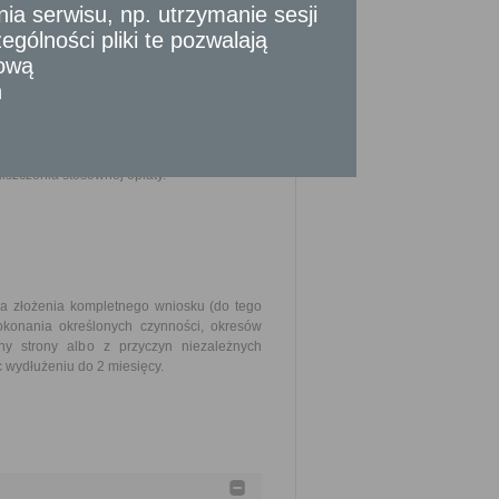
 serwisu, np. utrzymanie sesji
u podziału nieruchomości podpisany przez
gólności pliki te pozwalają
tową
mości, na mocy którego wydzielona została
n
ści na dzień uprawomocnienia się decyzji
tarialny akt poświadczenia dziedziczenia.
szczenia stosownej opłaty.
ia złożenia kompletnego wniosku (do tego
okonania określonych czynności, okresów
y strony albo z przyczyn niezależnych
 wydłużeniu do 2 miesięcy.