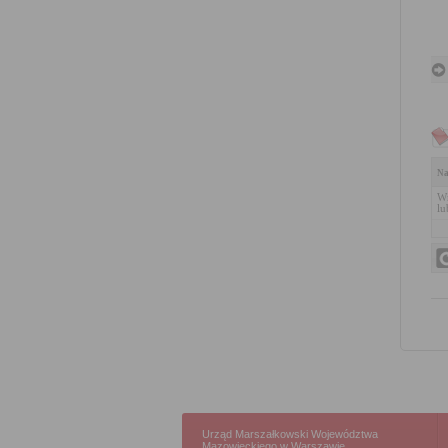
Na
Wn
lu
Urząd Marszałkowski Województwa
Mazowieckiego w Warszawie