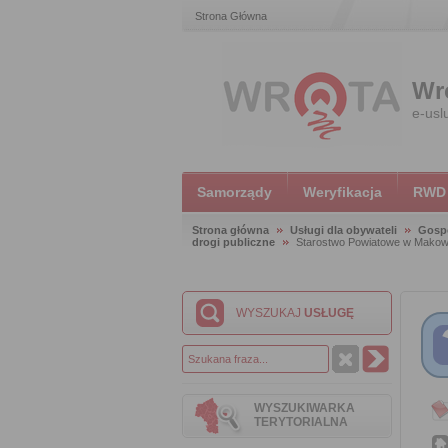
Strona Główna
Wr
e-usl
Samorządy
Weryfikacja
RWD
Strona główna
Usługi dla obywateli
Gosp
drogi publiczne
Starostwo Powiatowe w Makow
WYSZUKAJ
USŁUGĘ
WYSZUKIWARKA
TERYTORIALNA