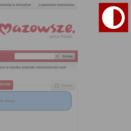
estracja w eUrzędzie
Logowanie interesanta
one w wyniku podziału nieruchomości pod
ECKIM
Powrót
le strony.