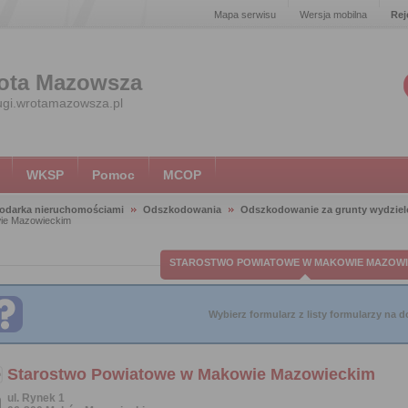
Mapa serwisu
Wersja mobilna
Rej
ota Mazowsza
ugi.wrotamazowsza.pl
WKSP
Pomoc
MCOP
odarka nieruchomościami
Odszkodowania
Odszkodowanie za grunty wydziel
ie Mazowieckim
STAROSTWO POWIATOWE W MAKOWIE MAZOWI
Wybierz formularz z listy formularzy na do
Starostwo Powiatowe w Makowie Mazowieckim
ul. Rynek 1