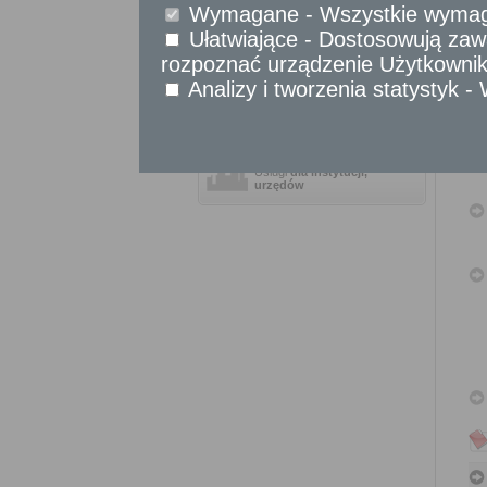
Sprawy komunikacyjne
Wymagane - Wszystkie wymagan
Sprawy obywatelskie
Ułatwiające - Dostosowują zawa
Udostępnianie informacji publicznej
rozpoznać urządzenie Użytkownika
Urząd Stanu Cywilnego
Analizy i tworzenia statystyk 
Usługi
dla przedsiębiorców
Usługi
dla instytucji,
urzędów