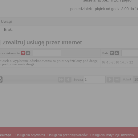
sekretariat pok. nr 20, I piętro
poniedziałek - piątek od godz. 8.00 do 1
Uwagi
Brak.
Zrealizuj usługę przez Internet
zwa dokumentu
Data
iosek o wypłacenie odszkodowania za grunt wydzielony pod drogę
09-10-2018 14:37:22
b pod poszerzenie drogi
Pokaż 
Strona 
eUrząd:
Usługi dla obywateli
|
Usługi dla przedsiębiorców
|
Usługi dla instytucji i urzędów