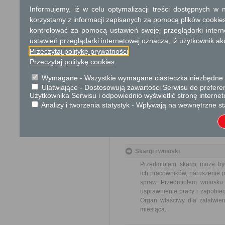
Informujemy, iż w celu optymalizacji treści dostępnych w
Informacja
korzystamy z informacji zapisanych za pomocą plików cookie
Dodatkowe informac
kontrolować za pomocą ustawień swojej przeglądarki inter
ustawień przeglądarki internetowej oznacza, iż użytkownik ak
Opłata
Przeczytaj politykę prywatności
Wniosek o odszkodowanie z
Przeczytaj politykę cookies
od opłat.
17 zł opłata skarbowa za z
Wymagane - Wszystkie wymagane ciasteczka niezbędne do
Ułatwiające - Dostosowują zawartości Serwisu do preferen
Użytkownika Serwisu i odpowiednio wyświetlić stronę interne
Tryb odwoławczy
Analizy i tworzenia statystyk - Wpływają na wewnętrzne st
Odwołanie wnosi się do wł
za pośrednictwem organu, któ
jego nadania w polskiej placó
Skargi i wnioski
Przedmiotem skargi może by
ich pracowników, naruszenie p
spraw. Przedmiotem wniosku 
usprawnienie pracy i zapobieg
Organ właściwy dla załatwien
miesiąca.