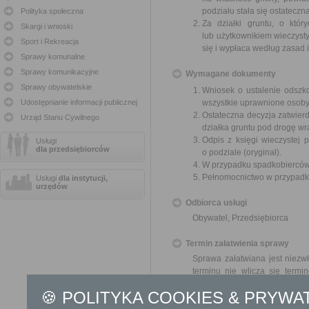
podziału stała się ostatecz
Polityka społeczna
Za działki gruntu, o któ
Skargi i wnioski
lub użytkownikiem wieczyst
Sport i Rekreacja
się i wypłaca według zasad 
Sprawy komunalne
Sprawy komunikacyjne
Wymagane dokumenty
Sprawy obywatelskie
Wniosek o ustalenie odszk
Udostępnianie informacji publicznej
wszystkie uprawnione osoby
Ostateczna decyzja zatwier
Urząd Stanu Cywilnego
działka gruntu pod drogę wr
Odpis z księgi wieczystej
Usługi
dla przedsiębiorców
o podziale (oryginał).
W przypadku spadkobierców 
Pełnomocnictwo w przypadku
Usługi
dla instytucji,
urzędów
Odbiorca usługi
Obywatel, Przedsiębiorca
Termin załatwienia sprawy
Sprawa załatwiana jest niezw
terminu nie wlicza się term
zawieszenia postępowania 
🍪 POLITYKA COOKIES & PRYWA
od organu). W przypadku spraw