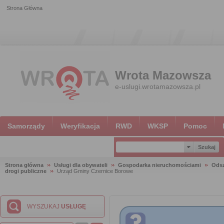
Strona Główna
Wrota Mazowsza
e-uslugi.wrotamazowsza.pl
Samorządy
Weryfikacja
RWD
WKSP
Pomoc
Strona główna
Usługi dla obywateli
Gospodarka nieruchomościami
Ods
drogi publiczne
Urząd Gminy Czernice Borowe
WYSZUKAJ
USŁUGĘ