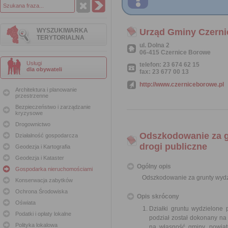
WYSZUKIWARKA
Urząd Gminy Czern
TERYTORIALNA
ul. Dolna 2
06-415 Czernice Borowe
Usługi
telefon: 23 674 62 15
dla obywateli
fax: 23 677 00 13
http://www.czerniceborowe.pl
Architektura i planowanie
przestrzenne
Bezpieczeństwo i zarządzanie
kryzysowe
Drogownictwo
Odszkodowanie za g
Działalność gospodarcza
drogi publiczne
Geodezja i Kartografia
Geodezja i Kataster
Ogólny opis
Gospodarka nieruchomościami
Odszkodowanie za grunty wydz
Konserwacja zabytków
Ochrona Środowiska
Opis skrócony
Oświata
Działki gruntu wydzielone 
Podatki i opłaty lokalne
podział został dokonany na
Polityka lokalowa
na własność gminy, powiat