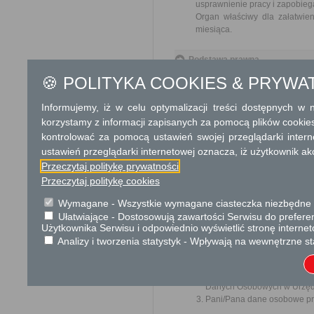
usprawnienie pracy i zapobieg
Organ właściwy dla załatwien
miesiąca.
Podstawa prawna
Ustawa z dnia 14 czer
🍪 POLITYKA COOKIES & PRYWA
Ustawa z dnia 21 sierp
Informujemy, iż w celu optymalizacji treści dostępnych w
Ochrona danych osobowych
korzystamy z informacji zapisanych za pomocą plików cookie
kontrolować za pomocą ustawień swojej przeglądarki inter
KLAUZULA INFORMACYJNA O
ustawień przeglądarki internetowej oznacza, iż użytkownik ak
W związku z realizacją wymogów R
Przeczytaj politykę prywatności
ochrony osób fizycznych w zwią
Przeczytaj politykę cookies
uchylenia dyrektywy 95/46/WE (og
danych osobowych oraz o przysłu
Wymagane - Wszystkie wymagane ciasteczka niezbędne do
Administratorem Pani/Pana
Ułatwiające - Dostosowują zawartości Serwisu do preferen
siedzibą władz: 09-540 S
Użytkownika Serwisu i odpowiednio wyświetlić stronę interne
242777810.
Analizy i tworzenia statystyk - Wpływają na wewnętrzne st
Jeśli ma Pani/Pan pytani
działania Urzędu Miasta
i Gminy Sanniki, a także p
Danych Osobowych w Urzędz
Pani/Pana dane osobowe prz