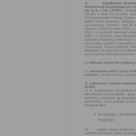
a)
wypełnienia obowiąz
kompetencji przysługujących or
pkt g, h, i lub j RODO;
wynika
Ustawa z dnia 24 września 2010
Rzeczypospolitej Polskiej, Ustawa 
aktach stanu cywilnego, Ustawa z
wykonawcze, Ustawa z dnia 26 paź
Ustawa z dnia 6 grudnia 2008 r. 
2011 r. o systemie informacji ośw
2001 r. o ochronie praw lokator
Centralnej Ewidencji i Informacji 
utrzymaniu czystości i porządku 
i budynków, Rozporządzenie Rady
wniosków, Rozporządzenie Ministra
innych aktów prawa powszechnie o
b)
realizacji umów lub podjęcia
c)
zawierania umów przez oso
kontaktu
, co stanowi nasz uzasad
d)
wykonania zadania realizo
RODO,
e) w wyjątkowych przypadkach
określonym w treści zgody
- art.6
kontaktu, a które nie są wymagan
dobrowolne, a ich podanie oznac
podają te dane.
W związku z przetwar
mogą być:
a) organy władzy publicznej ora
zakresie i w celach, które wynik