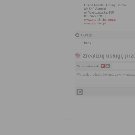
Urząd Miasta i Gminy Sanniki
09-540 Sanniki
ul. Warszawska 169
tel. 242777810
www.sanniki.bip.org.pl
www.sanniki.pl
Uwagi
brak
Zrealizuj usługę prz
Nazwa dokumentu
Wniosek o odszkodowanie za wywłaszcze