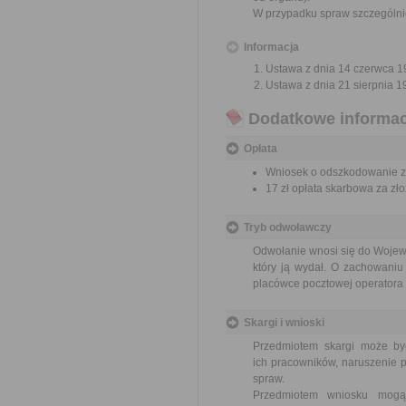
W przypadku spraw szczególni
Informacja
Ustawa z dnia 14 czerwca 19
Ustawa z dnia 21 sierpnia 1
Dodatkowe informac
Opłata
Wniosek o odszkodowanie za
17 zł opłata skarbowa za z
Tryb odwoławczy
Odwołanie wnosi się do Wojewo
który ją wydał. O zachowaniu
placówce pocztowej operatora 
Skargi i wnioski
Przedmiotem skargi może by
ich pracowników, naruszenie p
spraw.
Przedmiotem wniosku mogą 