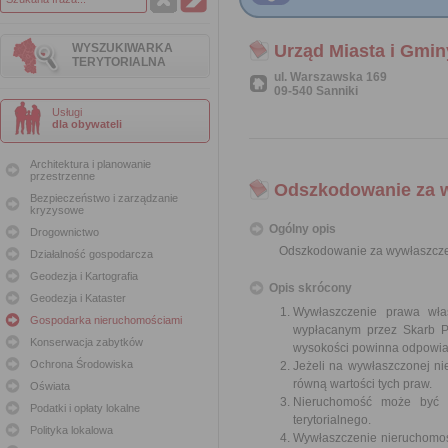
WYSZUKIWARKA
Urząd Miasta i Gmin
TERYTORIALNA
ul. Warszawska 169
09-540 Sanniki
Usługi
dla obywateli
Architektura i planowanie
przestrzenne
Odszkodowanie za 
Bezpieczeństwo i zarządzanie
kryzysowe
Ogólny opis
Drogownictwo
Odszkodowanie za wywłaszcze
Działalność gospodarcza
Geodezja i Kartografia
Opis skrócony
Geodezja i Kataster
Wywłaszczenie prawa wła
Gospodarka nieruchomościami
wypłacanym przez Skarb Pa
Konserwacja zabytków
wysokości powinna odpowiad
Ochrona Środowiska
Jeżeli na wywłaszczonej n
równą wartości tych praw.
Oświata
Nieruchomość może być w
Podatki i opłaty lokalne
terytorialnego.
Polityka lokalowa
Wywłaszczenie nieruchomośc