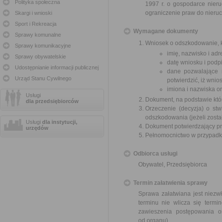
Polityka społeczna
1997 r. o gospodarce nier
ograniczenie praw do nieru
Skargi i wnioski
Sport i Rekreacja
Wymagane dokumenty
Sprawy komunalne
Wniosek o odszkodowanie, k
Sprawy komunikacyjne
imię, nazwisko i ad
Sprawy obywatelskie
datę wniosku i podpi
Udostępnianie informacji publicznej
dane pozwalające 
Urząd Stanu Cywilnego
potwierdzić, iż wni
imiona i nazwiska o
Usługi
Dokument, na podstawie któ
dla przedsiębiorców
Orzeczenie (decyzja) o stw
odszkodowania (jeżeli zosta
Usługi
dla instytucji,
Dokument potwierdzający pr
urzędów
Pełnomocnictwo w przypadku
Odbiorca usługi
Obywatel, Przedsiębiorca
Termin załatwienia sprawy
Sprawa załatwiana jest niezw
terminu nie wlicza się term
zawieszenia postępowania 
od organu).