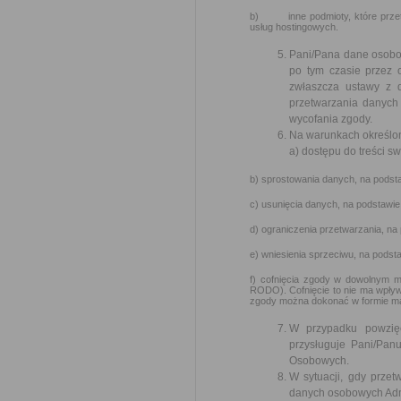
b) inne podmioty, które przetw
usług hostingowych.
Pani/Pana dane osobow
po tym czasie przez
zwłaszcza ustawy z 
przetwarzania danych 
wycofania zgody.
Na warunkach określon
a) dostępu do treści s
b) sprostowania danych, na podsta
c) usunięcia danych, na podstawie
d) ograniczenia przetwarzania, na
e) wniesienia sprzeciwu, na podst
f) cofnięcia zgody w dowolnym m
RODO). Cofnięcie to nie ma wpływ
zgody można dokonać w formie ma
W przypadku powzię
przysługuje Pani/Pa
Osobowych.
W sytuacji, gdy prze
danych osobowych Admi