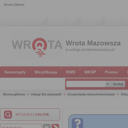
Strona Główna
Wrota Mazowsza
e-uslugi.wrotamazowsza.pl
Samorządy
Weryfikacja
RWD
WKSP
Pomoc
Strona główna
Usługi dla obywateli
Gospodarka nieruchomościami
Ods
WYSZUKAJ
USŁUGĘ