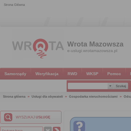
Strona Główna
Wrota Mazowsza
e-uslugi.wrotamazowsza.pl
Samorządy
Weryfikacja
RWD
WKSP
Pomoc
Strona główna
Usługi dla obywateli
Gospodarka nieruchomościami
Ods
WYSZUKAJ
USŁUGĘ