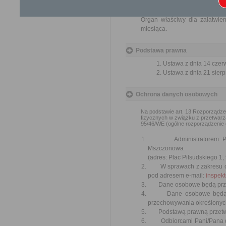
Przedmiotem wniosku mogą 
usprawnienie pracy i zapobieg
Organ właściwy dla załatwien
miesiąca.
Podstawa prawna
Ustawa z dnia 14 czer
Ustawa z dnia 21 sierp
Ochrona danych osobowych
Na podstawie art. 13 Rozporządzen
fizycznych w związku z przetwar
95/46/WE (ogólne rozporządzenie o 
Administratorem Pani/P
Mszczonowa
(adres: Plac Piłsudskiego 1,
W sprawach z zakresu och
pod adresem e-mail:
inspek
Dane osobowe będą przetwa
Dane osobowe będą przet
przechowywania określonych
Podstawą prawną przetwarzan
Odbiorcami Pani/Pana dan