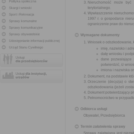
Polityka społeczna
Nieruchomość może być w
terytorialnego.
Skargi i wnioski
Wywłaszczenie nieruchomośc
Sport i Rekreacja
1997 r. o gospodarce nier
Sprawy komunalne
ograniczenie praw do nieru
Sprawy komunikacyjne
Sprawy obywatelskie
Wymagane dokumenty
Udostępnianie informacji publicznej
Wniosek o odszkodowanie, k
Urząd Stanu Cywilnego
imię, nazwisko i ad
datę wniosku i podpi
Usługi
dane pozwalające 
dla przedsiębiorców
potwierdzić, iż wni
imiona i nazwiska o
Usługi
dla instytucji,
Dokument, na podstawie któ
urzędów
Orzeczenie (decyzja) o stw
odszkodowania (jeżeli zosta
Dokument potwierdzający pr
Pełnomocnictwo w przypadku
Odbiorca usługi
Obywatel, Przedsiębiorca
Termin załatwienia sprawy
Sprawa załatwiana jest niezw