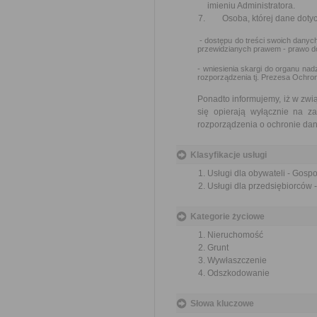
imieniu Administratora.
Osoba, której dane dotyc
- dostępu do treści swoich danych
przewidzianych prawem - prawo do
- wniesienia skargi do organu n
rozporządzenia tj. Prezesa Ochr
Ponadto informujemy, iż w zw
się opierają wyłącznie na z
rozporządzenia o ochronie d
Klasyfikacje usługi
Usługi dla obywateli - Gos
Usługi dla przedsiębiorców
Kategorie życiowe
Nieruchomość
Grunt
Wywłaszczenie
Odszkodowanie
Słowa kluczowe