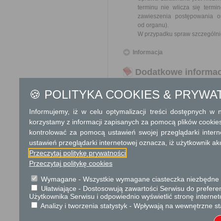
terminu nie wlicza się term
zawieszenia postępowania 
od organu).
W przypadku spraw szczególni
Informacja
Dodatkowe informac
Opłata
🍪 POLITYKA COOKIES & PRYWA
Wniosek o odszkodowanie za
17 zł opłata skarbowa za z
Informujemy, iż w celu optymalizacji treści dostępnych w
korzystamy z informacji zapisanych za pomocą plików cookie
Tryb odwoławczy
kontrolować za pomocą ustawień swojej przeglądarki inter
ustawień przeglądarki internetowej oznacza, iż użytkownik ak
Odwołanie wnosi się do Wojewo
Przeczytaj politykę prywatności
który ją wydał. O zachowaniu
placówce pocztowej operatora 
Przeczytaj politykę cookies
Wymagane - Wszystkie wymagane ciasteczka niezbędne do
Skargi i wnioski
Ułatwiające - Dostosowują zawartości Serwisu do preferen
Użytkownika Serwisu i odpowiednio wyświetlić stronę interne
Przedmiotem skargi może by
ich pracowników, naruszenie p
Analizy i tworzenia statystyk - Wpływają na wewnętrzne st
spraw.