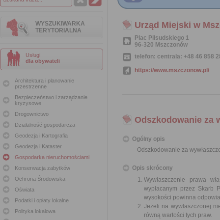
WYSZUKIWARKA
Urząd Miejski w Ms
TERYTORIALNA
Plac Piłsudskiego 1
96-320 Mszczonów
Usługi
telefon: centrala: +48 46 858 2
dla obywateli
https://www.mszczonow.pl/
Architektura i planowanie
przestrzenne
Bezpieczeństwo i zarządzanie
kryzysowe
Drogownictwo
Odszkodowanie za 
Działalność gospodarcza
Geodezja i Kartografia
Ogólny opis
Geodezja i Kataster
Odszkodowanie za wywłaszcze
Gospodarka nieruchomościami
Opis skrócony
Konserwacja zabytków
Ochrona Środowiska
Wywłaszczenie prawa wła
wypłacanym przez Skarb Pa
Oświata
wysokości powinna odpowiad
Podatki i opłaty lokalne
Jeżeli na wywłaszczonej n
Polityka lokalowa
równą wartości tych praw.