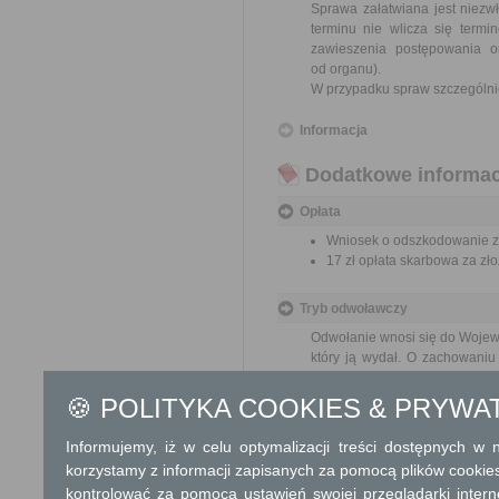
Sprawa załatwiana jest niezw
terminu nie wlicza się term
zawieszenia postępowania 
od organu).
W przypadku spraw szczególni
Informacja
Dodatkowe informac
Opłata
Wniosek o odszkodowanie za
17 zł opłata skarbowa za z
Tryb odwoławczy
Odwołanie wnosi się do Wojewo
który ją wydał. O zachowaniu
placówce pocztowej operatora 
🍪 POLITYKA COOKIES & PRYWA
Skargi i wnioski
Informujemy, iż w celu optymalizacji treści dostępnych w
Przedmiotem skargi może by
korzystamy z informacji zapisanych za pomocą plików cookie
ich pracowników, naruszenie p
kontrolować za pomocą ustawień swojej przeglądarki inter
spraw.