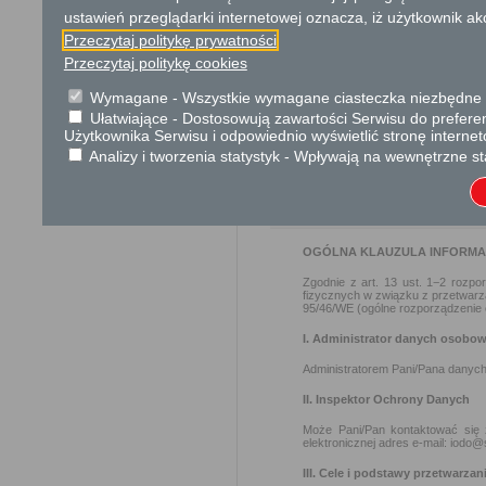
Przedmiotem wniosku mogą 
ustawień przeglądarki internetowej oznacza, iż użytkownik ak
usprawnienie pracy i zapobieg
Przeczytaj politykę prywatności
Organ właściwy dla załatwien
Przeczytaj politykę cookies
miesiąca.
Wymagane - Wszystkie wymagane ciasteczka niezbędne do
Ułatwiające - Dostosowują zawartości Serwisu do preferen
Podstawa prawna
Użytkownika Serwisu i odpowiednio wyświetlić stronę interne
Ustawa z dnia 14 czer
Analizy i tworzenia statystyk - Wpływają na wewnętrzne st
Ustawa z dnia 21 sierp
Ochrona danych osobowych
OGÓLNA KLAUZULA INFORM
Zgodnie z art. 13 ust. 1−2 rozp
fizycznych w związku z przetwar
95/46/WE (ogólne rozporządzenie o
I. Administrator danych osobo
Administratorem Pani/Pana danych
II. Inspektor Ochrony Danych
Może Pani/Pan kontaktować się
elektronicznej adres e-mail: iodo@
III. Cele i podstawy przetwarzan