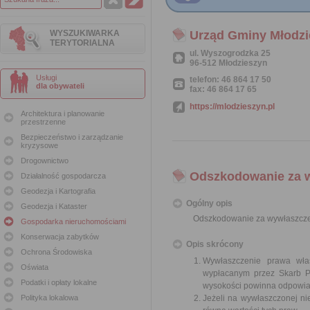
WYSZUKIWARKA
Urząd Gminy Młodzi
TERYTORIALNA
ul. Wyszogrodzka 25
96-512 Młodzieszyn
Usługi
telefon: 46 864 17 50
dla obywateli
fax: 46 864 17 65
https://mlodzieszyn.pl
Architektura i planowanie
przestrzenne
Bezpieczeństwo i zarządzanie
kryzysowe
Drogownictwo
Odszkodowanie za 
Działalność gospodarcza
Geodezja i Kartografia
Ogólny opis
Geodezja i Kataster
Odszkodowanie za wywłaszcze
Gospodarka nieruchomościami
Konserwacja zabytków
Opis skrócony
Ochrona Środowiska
Wywłaszczenie prawa wła
Oświata
wypłacanym przez Skarb Pa
Podatki i opłaty lokalne
wysokości powinna odpowiad
Polityka lokalowa
Jeżeli na wywłaszczonej n