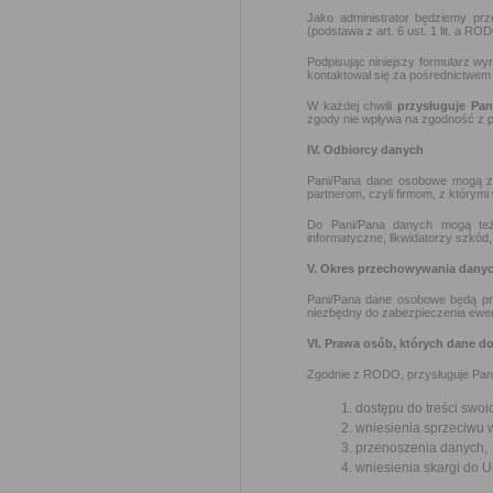
Jako administrator będziemy pr
(podstawa z art. 6 ust. 1 lit. a RO
Podpisując niniejszy formularz w
kontaktował się za pośrednictwem
W każdej chwili
przysługuje Pa
zgody nie wpływa na zgodność z p
IV. Odbiorcy danych
Pani/Pana dane osobowe mogą zo
partnerom, czyli firmom, z którymi
Do Pani/Pana danych mogą też 
informatyczne, likwidatorzy szkód
V. Okres przechowywania dany
Pani/Pana dane osobowe będą pr
niezbędny do zabezpieczenia ewe
VI. Prawa osób, których dane d
Zgodnie z RODO, przysługuje Pan
dostępu do treści swoi
wniesienia sprzeciwu 
przenoszenia danych,
wniesienia skargi do