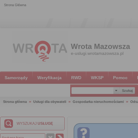
Strona Główna
Wrota Mazowsza
e-uslugi.wrotamazowsza.pl
Samorządy
Weryfikacja
RWD
WKSP
Pomoc
Strona główna
Usługi dla obywateli
Gospodarka nieruchomościami
Ods
WYSZUKAJ
USŁUGĘ