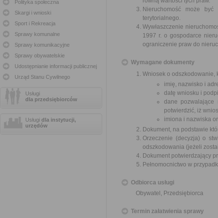
równą wartości tych praw.
Polityka społeczna
Nieruchomość może być w
Skargi i wnioski
terytorialnego.
Sport i Rekreacja
Wywłaszczenie nieruchomośc
Sprawy komunalne
1997 r. o gospodarce nier
ograniczenie praw do nieru
Sprawy komunikacyjne
Sprawy obywatelskie
Wymagane dokumenty
Udostępnianie informacji publicznej
Wniosek o odszkodowanie, k
Urząd Stanu Cywilnego
imię, nazwisko i ad
datę wniosku i podpi
Usługi
dla przedsiębiorców
dane pozwalające 
potwierdzić, iż wni
imiona i nazwiska o
Usługi
dla instytucji,
urzędów
Dokument, na podstawie któ
Orzeczenie (decyzja) o stw
odszkodowania (jeżeli zosta
Dokument potwierdzający pr
Pełnomocnictwo w przypadku
Odbiorca usługi
Obywatel, Przedsiębiorca
Termin załatwienia sprawy