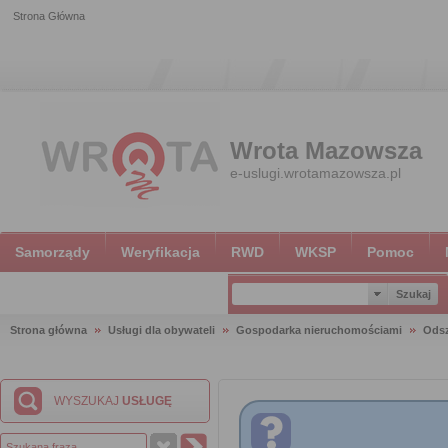
Strona Główna
Wrota Mazowsza
e-uslugi.wrotamazowsza.pl
Samorządy
Weryfikacja
RWD
WKSP
Pomoc
Strona główna
Usługi dla obywateli
Gospodarka nieruchomościami
Ods
WYSZUKAJ
USŁUGĘ