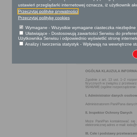
Przedmiotem wniosku mogą 
ustawień przeglądarki internetowej oznacza, iż użytkownik ak
usprawnienie pracy i zapobieg
Przeczytaj politykę prywatności
Organ właściwy dla załatwien
Przeczytaj politykę cookies
miesiąca.
Wymagane - Wszystkie wymagane ciasteczka niezbędne do
Ułatwiające - Dostosowują zawartości Serwisu do preferen
Podstawa prawna
Użytkownika Serwisu i odpowiednio wyświetlić stronę interne
Ustawa z dnia 14 czer
Analizy i tworzenia statystyk - Wpływają na wewnętrzne st
Ustawa z dnia 21 sierp
Ochrona danych osobowych
OGÓLNA KLAUZULA INFORM
Zgodnie z art. 13 ust. 1−2 rozp
fizycznych w związku z przetwar
95/46/WE (ogólne rozporządzenie o
I. Administrator danych osobo
Administratorem Pani/Pana danych
II. Inspektor Ochrony Danych
Może Pani/Pan kontaktować się
elektronicznej adres e-mail: iodo@
III. Cele i podstawy przetwarzan