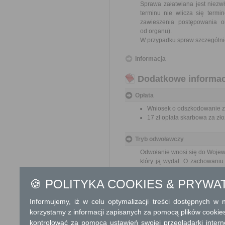
Sprawa załatwiana jest niezw
terminu nie wlicza się term
zawieszenia postępowania 
od organu).
W przypadku spraw szczególni
Informacja
Dodatkowe informac
Opłata
Wniosek o odszkodowanie za
17 zł opłata skarbowa za z
Tryb odwoławczy
Odwołanie wnosi się do Wojewo
który ją wydał. O zachowaniu
placówce pocztowej operatora 
🍪 POLITYKA COOKIES & PRYWA
Skargi i wnioski
Informujemy, iż w celu optymalizacji treści dostępnych w
Przedmiotem skargi może by
korzystamy z informacji zapisanych za pomocą plików cookie
ich pracowników, naruszenie p
kontrolować za pomocą ustawień swojej przeglądarki inter
spraw.