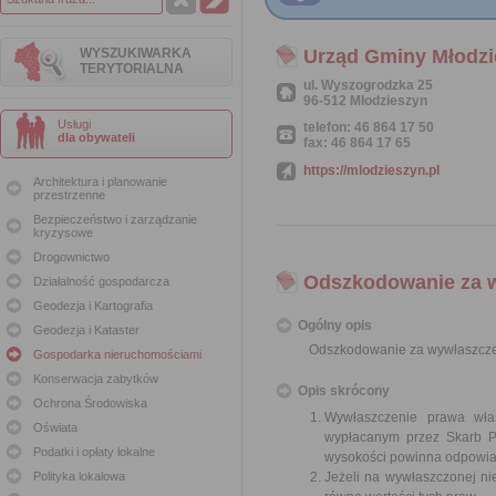
WYSZUKIWARKA
Urząd Gminy Młodzi
TERYTORIALNA
ul. Wyszogrodzka 25
96-512 Młodzieszyn
Usługi
telefon: 46 864 17 50
dla obywateli
fax: 46 864 17 65
https://mlodzieszyn.pl
Architektura i planowanie
przestrzenne
Bezpieczeństwo i zarządzanie
kryzysowe
Drogownictwo
Odszkodowanie za 
Działalność gospodarcza
Geodezja i Kartografia
Ogólny opis
Geodezja i Kataster
Odszkodowanie za wywłaszcze
Gospodarka nieruchomościami
Konserwacja zabytków
Opis skrócony
Ochrona Środowiska
Wywłaszczenie prawa wła
Oświata
wypłacanym przez Skarb Pa
Podatki i opłaty lokalne
wysokości powinna odpowiad
Polityka lokalowa
Jeżeli na wywłaszczonej n