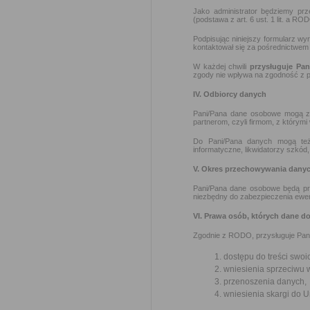
Jako administrator będziemy pr
(podstawa z art. 6 ust. 1 lit. a RO
Podpisując niniejszy formularz w
kontaktował się za pośrednictwem
W każdej chwili
przysługuje Pa
zgody nie wpływa na zgodność z p
IV. Odbiorcy danych
Pani/Pana dane osobowe mogą zo
partnerom, czyli firmom, z którymi
Do Pani/Pana danych mogą też 
informatyczne, likwidatorzy szkód
V. Okres przechowywania dany
Pani/Pana dane osobowe będą pr
niezbędny do zabezpieczenia ewe
VI. Prawa osób, których dane d
Zgodnie z RODO, przysługuje Pan
dostępu do treści swoi
wniesienia sprzeciwu 
przenoszenia danych,
wniesienia skargi do