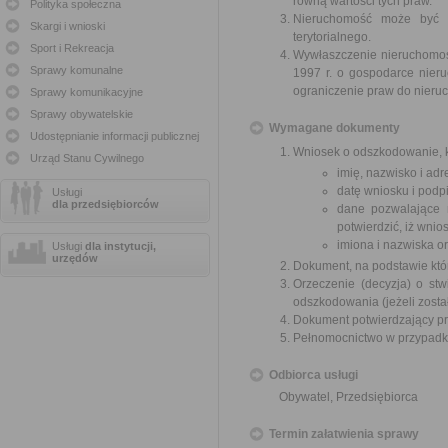
równą wartości tych praw.
Polityka społeczna
Nieruchomość może być w
Skargi i wnioski
terytorialnego.
Sport i Rekreacja
Wywłaszczenie nieruchomośc
Sprawy komunalne
1997 r. o gospodarce nier
ograniczenie praw do nieru
Sprawy komunikacyjne
Sprawy obywatelskie
Wymagane dokumenty
Udostępnianie informacji publicznej
Wniosek o odszkodowanie, k
Urząd Stanu Cywilnego
imię, nazwisko i ad
datę wniosku i podpi
Usługi
dla przedsiębiorców
dane pozwalające 
potwierdzić, iż wni
imiona i nazwiska o
Usługi
dla instytucji,
urzędów
Dokument, na podstawie któ
Orzeczenie (decyzja) o stw
odszkodowania (jeżeli zosta
Dokument potwierdzający pr
Pełnomocnictwo w przypadku
Odbiorca usługi
Obywatel, Przedsiębiorca
Termin załatwienia sprawy