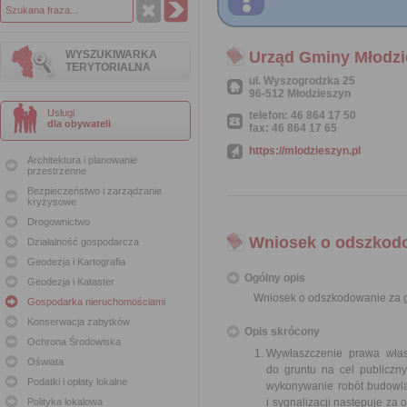
WYSZUKIWARKA
Urząd Gminy Młodzi
TERYTORIALNA
ul. Wyszogrodzka 25
96-512 Młodzieszyn
Usługi
telefon: 46 864 17 50
dla obywateli
fax: 46 864 17 65
https://mlodzieszyn.pl
Architektura i planowanie
przestrzenne
Bezpieczeństwo i zarządzanie
kryzysowe
Drogownictwo
Wniosek o odszkodo
Działalność gospodarcza
Geodezja i Kartografia
Ogólny opis
Geodezja i Kataster
Wniosek o odszkodowanie za g
Gospodarka nieruchomościami
Konserwacja zabytków
Opis skrócony
Ochrona Środowiska
Wywłaszczenie prawa włas
Oświata
do gruntu na cel publiczn
Podatki i opłaty lokalne
wykonywanie robót budowlan
Polityka lokalowa
i sygnalizacji następuje z