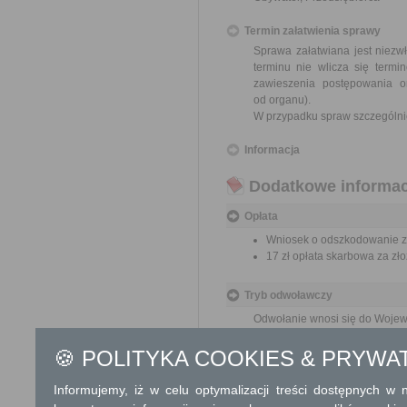
Termin załatwienia sprawy
Sprawa załatwiana jest niezw
terminu nie wlicza się term
zawieszenia postępowania 
od organu).
W przypadku spraw szczególni
Informacja
Dodatkowe informac
Opłata
Wniosek o odszkodowanie za
17 zł opłata skarbowa za z
Tryb odwoławczy
Odwołanie wnosi się do Wojewo
który ją wydał. O zachowaniu
placówce pocztowej operatora 
🍪 POLITYKA COOKIES & PRYWA
Informujemy, iż w celu optymalizacji treści dostępnych w
Skargi i wnioski