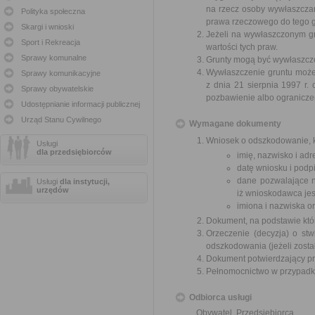
na rzecz osoby wywłaszcza
Polityka społeczna
prawa rzeczowego do tego g
Skargi i wnioski
Jeżeli na wywłaszczonym g
Sport i Rekreacja
wartości tych praw.
Sprawy komunalne
Grunty mogą być wywłaszczon
Wywłaszczenie gruntu może 
Sprawy komunikacyjne
z dnia 21 sierpnia 1997 r
Sprawy obywatelskie
pozbawienie albo ogranicze
Udostępnianie informacji publicznej
Urząd Stanu Cywilnego
Wymagane dokumenty
Wniosek o odszkodowanie, k
Usługi
dla przedsiębiorców
imię, nazwisko i ad
datę wniosku i podpi
dane pozwalające n
Usługi
dla instytucji,
urzędów
iż wnioskodawca jes
imiona i nazwiska o
Dokument, na podstawie któ
Orzeczenie (decyzja) o stw
odszkodowania (jeżeli zosta
Dokument potwierdzający pr
Pełnomocnictwo w przypadku
Odbiorca usługi
Obywatel, Przedsiębiorca