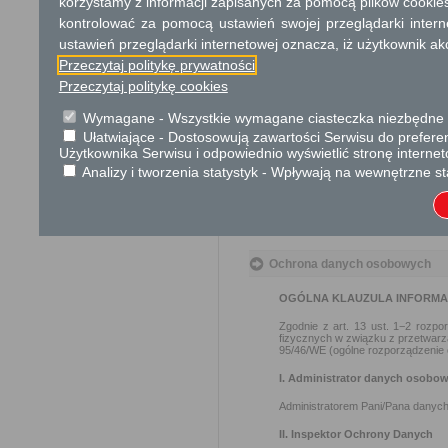
korzystamy z informacji zapisanych za pomocą plików cookie
Przedmiotem skargi może by
kontrolować za pomocą ustawień swojej przeglądarki inter
ich pracowników, naruszenie p
ustawień przeglądarki internetowej oznacza, iż użytkownik ak
spraw.
Przedmiotem wniosku mogą 
Przeczytaj politykę prywatności
usprawnienie pracy i zapobieg
Przeczytaj politykę cookies
Organ właściwy dla załatwien
miesiąca.
Wymagane - Wszystkie wymagane ciasteczka niezbędne do
Ułatwiające - Dostosowują zawartości Serwisu do preferen
Użytkownika Serwisu i odpowiednio wyświetlić stronę interne
Podstawa prawna
Analizy i tworzenia statystyk - Wpływają na wewnętrzne st
Ustawa z dnia 14 czer
Ustawa z dnia 21 marca
Ustawa z dnia 21 sierp
Ochrona danych osobowych
OGÓLNA KLAUZULA INFORM
Zgodnie z art. 13 ust. 1−2 rozp
fizycznych w związku z przetwar
95/46/WE (ogólne rozporządzenie o
I. Administrator danych osobo
Administratorem Pani/Pana danych
II. Inspektor Ochrony Danych