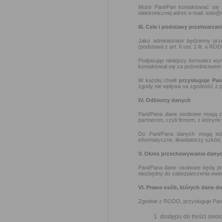
Może Pani/Pan kontaktować się
elektronicznej adres e-mail: iodo@
III. Cele i podstawy przetwarzan
Jako administrator będziemy pr
(podstawa z art. 6 ust. 1 lit. a RO
Podpisując niniejszy formularz w
kontaktował się za pośrednictwem
W każdej chwili
przysługuje Pa
zgody nie wpływa na zgodność z p
IV. Odbiorcy danych
Pani/Pana dane osobowe mogą zo
partnerom, czyli firmom, z którymi
Do Pani/Pana danych mogą też 
informatyczne, likwidatorzy szkód
V. Okres przechowywania dany
Pani/Pana dane osobowe będą pr
niezbędny do zabezpieczenia ewe
VI. Prawa osób, których dane d
Zgodnie z RODO, przysługuje Pan
dostępu do treści swoi