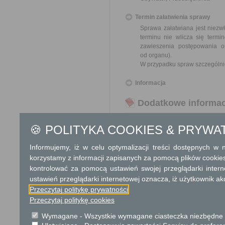
Termin załatwienia sprawy
Sprawa załatwiana jest niezw
terminu nie wlicza się term
zawieszenia postępowania 
od organu).
W przypadku spraw szczególni
Informacja
Dodatkowe informac
Opłata
🍪 POLITYKA COOKIES & PRYWA
Wniosek o odszkodowanie za
17 zł opłata skarbowa za z
Informujemy, iż w celu optymalizacji treści dostępnych w
korzystamy z informacji zapisanych za pomocą plików cookie
Tryb odwoławczy
kontrolować za pomocą ustawień swojej przeglądarki inter
Odwołanie wnosi się do Wojewo
ustawień przeglądarki internetowej oznacza, iż użytkownik ak
który ją wydał. O zachowaniu
Przeczytaj politykę prywatności
placówce pocztowej operatora 
Przeczytaj politykę cookies
Wymagane - Wszystkie wymagane ciasteczka niezbędne do
Skargi i wnioski