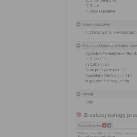
Drogi publiczne
Grunt
Wywłaszczenie
Słowa kluczowe
odszkodowanie, wywłaszczenie,
Miejsce składania dokumentów
Starostwo Powiatowe w Płońsk
ul. Płocka 39
09-100 Płońsk
Biuro podawcze pok. 123
Kancelaria Ogólna pok. 316
w godzinach pracy urzędu
Uwagi
Brak
Zrealizuj usługę prz
Nazwa dokumentu
Wniosek o wypłacenie odszkodowania za
lub pod poszerzenie drogi