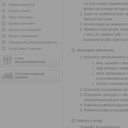
na rzecz osoby wywłaszcza
Polityka społeczna
prawa rzeczowego do tego g
Skargi i wnioski
Jeżeli na wywłaszczonym g
Sport i Rekreacja
wartości tych praw.
Sprawy komunalne
Grunty mogą być wywłaszczon
Wywłaszczenie gruntu może 
Sprawy komunikacyjne
z dnia 21 sierpnia 1997 r
Sprawy obywatelskie
pozbawienie albo ogranicze
Udostępnianie informacji publicznej
Urząd Stanu Cywilnego
Wymagane dokumenty
Wniosek o odszkodowanie, k
Usługi
dla przedsiębiorców
imię, nazwisko i ad
datę wniosku i podpi
dane pozwalające n
Usługi
dla instytucji,
urzędów
iż wnioskodawca jes
imiona i nazwiska o
Dokument, na podstawie któ
Orzeczenie (decyzja) o stw
odszkodowania (jeżeli zosta
Dokument potwierdzający pr
Pełnomocnictwo w przypadku
Odbiorca usługi
Obywatel, Przedsiębiorca