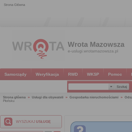
Strona Główna
Wrota Mazowsza
e-uslugi.wrotamazowsza.pl
Samorządy
Weryfikacja
RWD
WKSP
Pomoc
Strona główna
Usługi dla obywateli
Gospodarka nieruchomościami
Ods
Płońsku
WYSZUKAJ
USŁUGĘ