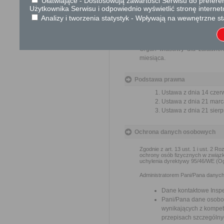
Ułatwiające - Dostosowują zawartości Serwisu do preferen
Przedmiotem skargi może by
Użytkownika Serwisu i odpowiednio wyświetlić stronę interne
ich pracowników, naruszenie p
Analizy i tworzenia statystyk - Wpływają na wewnętrzne st
spraw.
Przedmiotem wniosku mogą 
usprawnienie pracy i zapobieg
Organ właściwy dla załatwien
miesiąca.
Podstawa prawna
Ustawa z dnia 14 czer
Ustawa z dnia 21 marca
Ustawa z dnia 21 sierp
Ochrona danych osobowych
Zgodnie z art. 13 ust. 1 i ust. 2 
ochrony osób fizycznych w związ
uchylenia dyrektywy 95/46/WE (Og
Administratorem Pani/Pana danych 
Dane kontaktowe Insp
Pani/Pana dane osobo
wynikających z kompete
przepisach szczególny