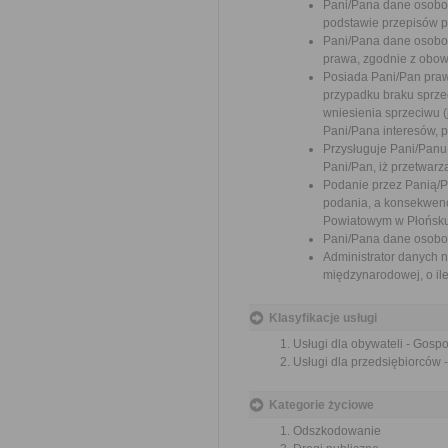
Pani/Pana dane osobo
podstawie przepisów 
Pani/Pana dane osobo
prawa, zgodnie z obow
Posiada Pani/Pan praw
przypadku braku sprzec
wniesienia sprzeciwu 
Pani/Pana interesów, p
Przysługuje Pani/Pan
Pani/Pan, iż przetwar
Podanie przez Panią/
podania, a konsekwenc
Powiatowym w Płońsku
Pani/Pana dane osobo
Administrator danych 
międzynarodowej, o il
Klasyfikacje usługi
Usługi dla obywateli - Gos
Usługi dla przedsiębiorców
Kategorie życiowe
Odszkodowanie