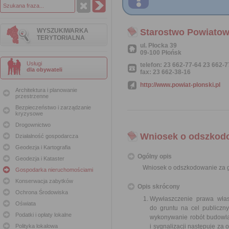
WYSZUKIWARKA
Starostwo Powiatow
TERYTORIALNA
ul. Płocka 39
09-100 Płońsk
Usługi
telefon: 23 662-77-64 23 662-
dla obywateli
fax: 23 662-38-16
http://www.powiat-plonski.pl
Architektura i planowanie
przestrzenne
Bezpieczeństwo i zarządzanie
kryzysowe
Drogownictwo
Wniosek o odszkodo
Działalność gospodarcza
Geodezja i Kartografia
Ogólny opis
Geodezja i Kataster
Wniosek o odszkodowanie za g
Gospodarka nieruchomościami
Konserwacja zabytków
Opis skrócony
Ochrona Środowiska
Wywłaszczenie prawa włas
Oświata
do gruntu na cel publiczn
Podatki i opłaty lokalne
wykonywanie robót budowlan
Polityka lokalowa
i sygnalizacji następuje z